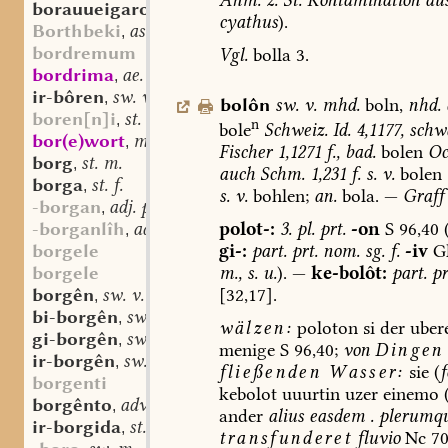
Anm.
z.
St.
Kontamination
au
borauueigaro
adv.
,
cyathus
).
Borthbeki
as.
,
bordremum
Vgl.
bolla
3.
bordrima
ae. sw. m.
,
ir-bôren
sw. v.
,
bolôn
sw.
v.
mhd.
boln,
nhd.
boren[n]i
st. n.
,
n
bole
Schweiz.
Id.
4,1177,
schw
bor(e)wort
mnd. st. f.
,
Fischer
1,1271
f.,
bad.
bolen
Oc
borg
st. m.
,
auch
Schm.
1,231
f.
s.
v.
bolen
borga
st. f.
,
s.
v.
bohlen;
an.
bola.
—
Graff
-borgan
adj. part. prt.
,
-borganlîh
adj.
polot-:
3.
pl.
prt.
-on
S
96,40
,
borgele
gi-:
part.
prt.
nom.
sg.
f.
-iv
G
borgele
m.,
s.
u.
).
—
ke-bolôt:
part.
pr
borgên
sw. v.
[32,17].
,
bi-borgên
sw. v.
,
wälzen:
poloton
si
der
uber
gi-borgên
sw. v.
,
menige
S
96,40;
von
Dingen
ir-borgên
sw. v.
,
fließenden
Wasser:
sie
(
f
borgenti
kebolot
uuurtin
uzer
einemo
borgênto
adv. part. prs.
,
ander
alius
easdem
.
plerumq
ir-borgida
st. f.
,
transfunderet
fluvio
Nc
70