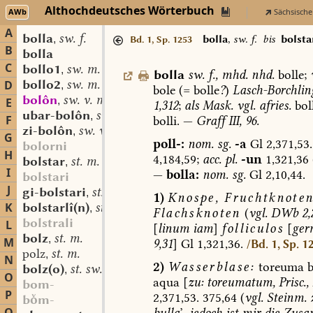
Althochdeutsches Wörterbuch
AWb
Sächsische
A
bolla
sw. f.
,
bolla
,
sw. f.
bis
bolsta
Bd. 1, Sp. 1253
B
bolla
C
bollo1
sw. m.
,
bolla
sw.
f.
,
mhd.
nhd.
bolle;
bollo2
sw. m.
D
,
bole
(=
bolle
?
)
Lasch-Borchlin
bolôn
sw. v. mhd.
,
E
1,312
;
als
Mask.
vgl.
afries.
boll
ubar-bolôn
sw. v.
,
F
bolli.
—
Graff
III,
96.
zi-bolôn
sw. v.
,
G
poll-:
nom.
sg.
-a
Gl
2,371,53.
bolorni
H
4,184,59;
acc.
pl.
-un
1,321,36
bolstar
st. m.
,
I
—
bolla:
nom.
sg.
Gl
2,10,44.
bolstari
J
gi-bolstari
st. n.
,
1)
Knospe,
Fruchtknoten
K
bolstarlî(n)
st. n.
,
Flachsknoten
(
vgl.
DWb
2,
bolstrali
L
[
linum
iam
]
folliculos
[
ger
bolz
st. m.
,
M
9,31
]
Gl
1,321,36.
/Bd. 1, Sp. 1
polz
st. m.
,
N
2)
Wasserblase:
toreuma
bolz(o)
st. sw. m.
,
O
aqua
[
zu:
toreumatum,
Prisc.,
bom-
P
2,371,53.
375,64
(
vgl.
Steinm.
z
bm-
bulla
’,
jedoch
ist
mir
die
Zusam