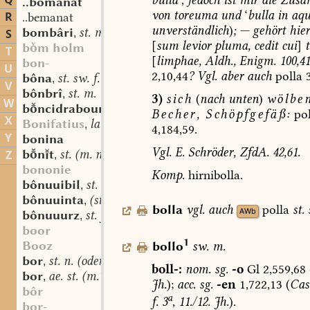
Q
..bomanat
von
toreuma
und
‘
bulla
in
aq
R
..bemanat
unverständlich
)
;
—
gehört
hier
bombâri
st. m.
S
,
[
sum
levior
pluma,
cedit
cui
]
bm holm
T
[
limphae,
Aldh.,
Enigm.
100,41
bon-
U
2,10,44
?
Vgl.
aber
auch
polla
3
bôna
st. sw. f.
,
V
bônbrî
st. m.
,
3)
sich
(
nach
unten
)
wölbe
W
bncidraboum
st. m.
,
Becher,
Schöpfgefäß:
pol
X
Bonifatius
lat.
,
4,184,59.
Y
bonina
Vgl.
E.
Schröder,
ZfdA.
42,61.
bnt
st. (m. n?)
Z
,
bononie
Komp.
hirnibolla.
bônuuibil
st. m.
,
bônuuinta
(st. sw.) f.
,
bolla
vgl.
auch
polla
st.
AWb
bônuuurz
st. f.
,
boor
1
Booz
bollo
sw.
m.
bor
st. n. (oder m.?)
,
boll-:
nom.
sg.
-o
Gl
2,559,68
bor
ae. st. (m.?)
,
Jh.
);
acc.
sg.
-en
1,722,13
(
Cass
bôr
a
f.
3
,
11./12.
Jh.
).
bor-