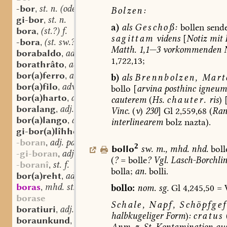
-bor
st. n. (oder m.?)
,
Bolzen:
gi-bor
st. n.
,
a)
als
Geschoß:
bollen
send
bora
(st.?) f.
,
sagittam
videns
[
Notiz
mit
-bora
(st. sw.?) f.
,
Matth.
1,1—3
vorkommenden
borabaldo
adv.
,
1,722,13;
borathrâto
adv.
,
bor(a)ferro
adv.
,
b)
als
Brennbolzen,
Mart
bor(a)filo
adv.
,
bollo
[
arvina
posthinc
igneum
bor(a)harto
adv.
,
cauterem
(
Hs.
chauter.
ris
)
boralang
adj.
,
Vinc.
(
v
)
230
]
Gl
2,559,68
(
Ran
bor(a)lango
adv.
,
interlinearem
bolz
nazta).
gi-bor(a)lîhho
adv.
,
-boran
adj. part. prt.
,
2
bollo
sw.
m.
,
mhd.
nhd.
boll
-gi-boran
adj. part. prt.
,
(
?
=
bolle
?
Vgl.
Lasch-Borchli
-boranî
st. f.
,
bolla;
an.
bolli.
bor(a)reht
adj.
,
boras
mhd. st. (m. n.?)
bollo:
nom.
sg.
Gl
4,245,50
=
,
borase
Schale,
Napf,
Schöpfge
boratiuri
adj.
,
halbkugeliger
Form
)
:
cratus
boraunkund
adj.
,