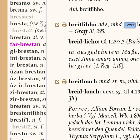
bresmo
sw. m.
,
Abl.
breitlîhho.
bresma
sw. f.
,
bressicsi
bresta
(sw.?) f.
,
breitlîhho
adv.
,
mhd.
b
Lexer
-bresta2
(sw.?) f.
,
—
Graff
III,
295.
brestan
st. v.
,
breid-licho:
Gl
1,297,3
(
Paris
far-brestan
as. st. v.
,
gi-brestan
st. v.
,
in
ausgedehntem
Maße,
int-brestan
st. v.
,
esset
Anna
amaro
animo,
orav
ir-brestan
st. v.
,
largiter
[
1.
Reg.
1,10
].
ûzan-brestan
st. v.
,
ûz-brestan
st. v.
,
breitlouch
mhd.
st.
m.
,
nhd.
ûz-ir-brestan
st. v.
,
breid-louch:
nom.
sg.
Gl
4,19
zi-brestan
st. v.
,
Jh.
).
zir-brestan
st. v.
,
bresten
sw. v.
,
Porree,
Allium
Porrum
L.:
s
brestentlîhho
adv.
,
herba
?
Vgl.
Marzell,
Wb.
1,204
brestî1
st. f.
,
jedoch
das
lat.
Lemma
nicht,
d
-brestî2
st. f.
,
bezeichnet
den
Quendel,
Feld
bresto
sw. m.
,
Thymus
Serpyllum
L.,
vgl.
He