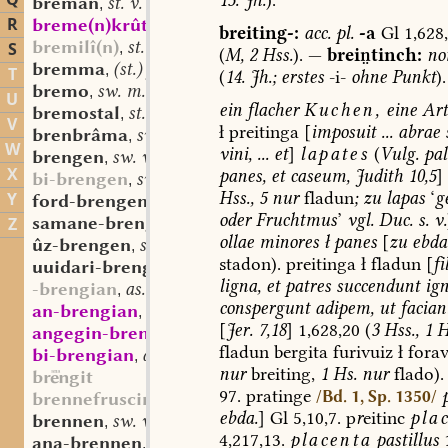
Q
breman
st. v.
,
R
breme(n)krût
mhd. st. n.
,
breiting-:
acc.
pl.
-a
Gl
1,628
bremilî(n)
st. n.
S
,
(
M,
2
Hss.
).
—
breitinch:
no
bremma
(st.) f.
,
T
(
14.
Jh.;
erstes
-i-
ohne
Punkt
).
bremo
sw. m.
,
U
ein
flacher
Kuchen,
eine
Art
bremostal
st. m.
,
V
ł
preitinga
[
imposuit
...
abrae
brenbrâma
sw. f.
,
W
vini,
...
et
]
lapates
(
Vulg.
pal
brengen
sw. v.
,
X
panes,
et
caseum,
Judith
10,5
]
bi-brengen
sw. v.
,
Hss.,
5
nur
fladun
;
zu
lapas
‘
g
Y
ford-brengen
sw. v.
,
oder
Fruchtmus
’
vgl.
Duc.
s.
v.
samane-brengen
sw. v.
Z
,
ollae
minores
ł
panes
[
zu
ebda
ûz-brengen
sw. v.
,
stadon).
preitinga
ł
fladun
[
fi
uuidari-brengen
sw. v.
,
ligna,
et
patres
succendunt
ign
-brengian
as. sw. v.
,
conspergunt
adipem,
ut
facian
an-brengian
as. sw. v.
,
[
Jer.
7,18
]
1,628,20
(
3
Hss.,
1
H
angegin-brengian
as. sw. v.
,
fladun
bergita
furivuiz
ł
forav
bi-brengian
as. sw. v.
,
nur
breiting,
1
Hs.
nur
flado).
bgit
97.
pratinge
/Bd. 1, Sp. 1350/
brennefruscinga
ebda.
]
Gl
5,10,7.
p
r
eitinc
pla
brennen
sw. v.
,
4,217,13.
placenta
pastillus
ana-brennen
sw. v.
,