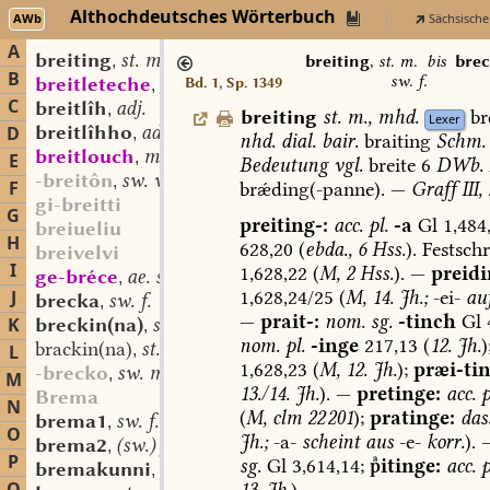
Althochdeutsches Wörterbuch
AWb
Sächsische
A
breiting
st. m.
,
breiting
,
st. m.
bis
bre
B
sw. f.
breitleteche
mhd. f.
Bd. 1, Sp. 1349
,
C
breitlîh
adj.
,
breiting
st.
m.
,
mhd.
br
Lexer
breitlîhho
adv.
D
,
nhd.
dial.
bair.
braiting
Schm.
breitlouch
mhd. st. m.
,
E
Bedeutung
vgl.
breite
6
DWb.
I
-breitôn
sw. v.
,
F
brǽding(-panne).
—
Graff
III,
gi-breitti
G
preiting-:
acc.
pl.
-a
Gl
1,484
breiueliu
H
628,20
(
ebda.,
6
Hss.
).
Festschr
breivelvi
I
1,628,22
(
M,
2
Hss.
).
—
preidi
ge-bréce
ae. st. n.
,
1,628,24/25
(
M,
14.
Jh.;
-ei-
au
J
brecka
sw. f.
,
—
prait-:
nom.
sg.
-tinch
Gl
4
K
breckin(na)
st. f.
,
nom.
pl.
-inge
217,13
(
12.
Jh.
)
brackin(na)
st. f.
L
,
1,628,23
(
M,
12.
Jh.
);
præi-
ti
-brecko
sw. m.
,
M
13./14.
Jh.
).
—
pretinge:
acc.
p
Brema
N
(
M,
clm
22 201
);
pratinge:
das
brema1
sw. f.
,
O
Jh.;
-a-
scheint
aus
-e-
korr.
).
brema2
(sw.) f.
,
P
sg.
Gl
3,614,14;
itinge:
acc.
p
bremakunni
st. n.
,
13.
Jh.
).