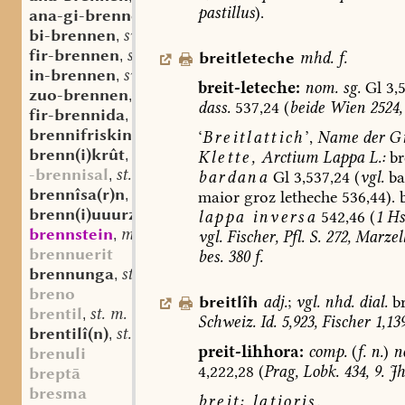
pastillus
).
ana-gi-brennen
sw. v.
,
bi-brennen
sw. v.
,
fir-brennen
sw. v.
breitleteche
mhd.
f.
,
in-brennen
sw. v.
,
breit-leteche:
nom.
sg.
Gl
3,5
zuo-brennen
sw. v.
,
dass.
537,24
(
beide
Wien
2524,
fir-brennida
st. f.
,
brennifrisking
st. m.
‘
Breitlattich
’,
Name
der
G
,
brenn(i)krût
st. n.
Klette,
Arctium
Lappa
L.:
br
,
-brennisal
st. n.
bardana
Gl
3,537,24
(
vgl.
ba
,
brennîsa(r)n
st. n.
maior
groz
letheche
536,44).
,
brenn(i)uuurz
st. f.
lappa
inversa
542,46
(
1
Hs
,
brennstein
mhd. st. m.
vgl.
Fischer,
Pfl.
S.
272,
Marzell
,
brennuerit
bes.
380
f.
brennunga
st. f.
,
breno
breitlîh
adj.
;
vgl.
nhd.
dial.
br
brentil
st. m.
,
Schweiz.
Id.
5,923,
Fischer
1,139
brentilî(n)
st. n.
,
preit-lihhora:
comp.
(
f.
n.
)
n
brenuli
4,222,28
(
Prag,
Lobk.
434,
9.
Jh.
breptā
bresma
breit:
latioris.