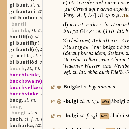
c)
Getreidesack:
arma
sa
gi-bunt
st. n.
,
[
zu:
Cerealiaque
arma
expedi
gi-buntanî
st. f.
,
Verg.,
A.
I,
177
]
Gl
2,723,3;
/Bd
int-buntanî
st. f.
,
-buntil
d)
nicht
näher
bestimmb
-buntila
st. sw. f.
bulga
Gl
4,41,30
(
1
Hs.
lat.
b
,
buntilî(n)
st. n.
,
2)
(
ledernes
)
Behältnis,
Ge
gi-buntilî(n)
st. n.
,
Flüssigkeiten
:
bulge
obb
gi-buntil(o)
st. sw. m.
,
(
darauf
bucus
idem,
Steinm.
z.
gi-buntila
st. sw. f.
,
De
rebus
cellarii,
von
Alanne
bi-buntilôd
st. m.
,
‘
lederner
Wasser-
und
Weinbe
buoch
st., m.
,
vgl.
zu
lat.
obba
auch
Diefb.
Gl
buochheide
mhd. (st. sw.) f.
,
buochswam(me)
mhd. st. (sw.) m.
,
Bulgâri
s.
Eigennamen.
buochvellære
mhd. st. m.
,
buochvinke
mhd. sw. m.
,
buog
st. m.
,
-bulgi
st.
n.
vgl.
âbulgi
s
AWb
buog
-buogi
st. n.
,
-bulgî
st.
f.
vgl.
âbulgî
st
AWb
buoh
st. f. n. m.
,
bucharka
(st.?) f.
,