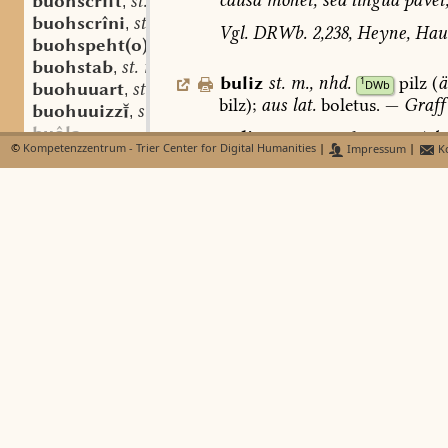
causa
monet,
sed
lingua
pavet
buohscrift
st. f.
,
buohscrîni
st. n.
,
Vgl.
DRWb.
2,238,
Heyne,
Haus
buohspeht(o)
st. sw. m.
,
buohstab
st. m.
,
buliz
st.
m.
,
nhd.
pilz
(
ä
1
DWb
buohuuart
st. m.
,
bilz);
aus
lat.
boletus.
—
Graff
buohuuizz
st. f.
,
buôla
puliz:
nom.
sg.
Gl
2,370,3
(
cl
©
Kompetenzzentrum - Trier Center for Digital Humanities
|
Impressum
|
Ko
buom-
Jh.
Steinm.
11.
Jh.
).
buostab
bul-:
nom.
sg.
-iz
Gl
1,728,17
buosum
st. m.
,
2,370,4.
374,46.
3,110,1
(
SH
A,
buosumen
sw. v.
,
173,17
(
SH,
Anh.
a
).
199,69
(
S
n-gi-buosumen
sw. v.
,
(
SH
b
).
295,42
(
SH
d
).
571,43
(
ûz-buosumen
sw. v.
,
5,36,71
(
SH
A
);
-is
3,267,39
(
S
gi-buosumôn
sw. v.
,
-z
387,48
(
Jd
);
acc.
pl.
-iza
2,2
ûz-buosumôn
sw. v.
,
82,27;
blz:
nom.
sg.
3,324,11
buote
bültz:
dass.
110,30
(
SH
A,
15.
buoz
st. f. indecl.
,
nom.
sg.
Gl
4,197,48
(
sem.
Tre
buoza
st. f.
,
-buozâri
st. m.
,
Abgekürzt
ist
wohl:
buł:
nom.
buozen
sw. v.
,
(
Sal.
a
1,
Ink.,
15.
Jh.,
„
d.
h.
bul
gi-buozen
sw. v.
,
St.
).