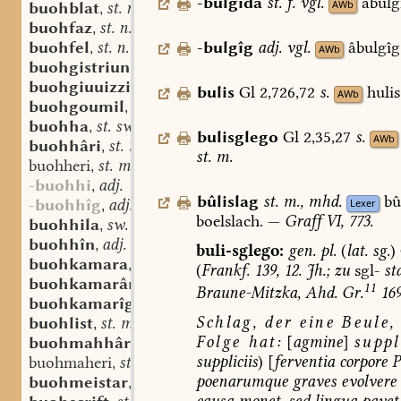
-bulgida
st.
f.
vgl.
âbulg
AWb
buohblat
st. n.
,
buohfaz
st. n.
,
-bulgîg
adj.
vgl.
âbulgîg
buohfel
st. n.
,
AWb
buohgistriuni
st. n.
,
buohgiuuizzida
st. f.
,
bulis
Gl
2,726,72
s.
hulis
AWb
buohgoumil
st. m.
,
buohha
st. sw. f.
,
bulisglego
Gl
2,35,27
s.
AWb
buohhâri
st. m.
,
st.
m.
buohheri
st. m.
,
-buohhi
adj.
,
bûlislag
st.
m.
,
mhd.
bû
-buohhîg
adj.
Lexer
,
boelslach.
—
Graff
VI,
773.
buohhila
sw. f.
,
buohhîn
adj.
,
buli-sglego:
gen.
pl.
(
lat.
sg.
)
buohkamara
st. sw. f.
,
(
Frankf.
139,
12.
Jh.;
zu
sgl-
st
buohkamarâri
st. m.
,
11
Braune-Mitzka,
Ahd.
Gr.
16
buohkamarîg
adj.
,
Schlag,
der
eine
Beule,
buohlist
st. m.
,
Folge
hat:
[
agmine
]
suppl
buohmahhâri
st. m.
,
suppliciis
)
[
ferventia
corpore
P
buohmaheri
st. m.
,
poenarumque
graves
evolvere
buohmeistar
st. m.
,