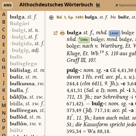
Althochdeutsches Wörterbuch
AWb
Sächsische
A
bulga
st. f.
,
bulga
,
st. f.
bis
buliz
,
st
Bd. 1, Sp. 1485
B
Bulgâri
C
-bulgi
st. n.
,
bulga
st.
f.
,
mhd.
bulge
Lexer
-bulgî
st. f.
D
,
nhd.
bulge;
mnd.
bulge,
1
DWb
-bulgida
st. f.
,
E
bolge;
nach
v.
Wartburg,
Et.
W
-bulgîg
adj.
,
F
19
Kluge,
Et.
Wb.
S.
110
aus
gal
bulis
G
Graff
III,
107.
bulisglego
H
pulg-:
nom.
sg.
-a
Gl
4,41,30
bûlislag
st. m.
,
I
davon
1
Hs.
evtl.
acc.
pl.,
s.
u.
).
buliz
st. m.
,
J
244,4
(
clm
6411,
9.
Jh.
);
-e
3,64
bulkunna
sw. f.
,
4,41,31
(
Sal.
a
1
);
nom.
pl.
-i
3,
K
bulla
f.
,
711,
13.
Jh.;
zur
Schreibung
-i
bl(l)a
st. sw. f.
L
,
671,42).
—
bulg-:
nom.
sg.
-a
bûilla
st. sw. f.
,
M
373,49
(
Jd
).
717,14;
acc.
pl.
-a
bulliregan
st. m.
,
N
*
bullôd
st. m.
,
81
,
11.
Jh.;
kann
auch
mlat.
se
O
bullôn
sw. v.
,
St.;
die
Kasusform
spricht
jedo
P
bültz
595,34
=
Wa
88,18.