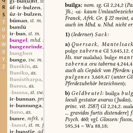
Q
gi-bul(u)ht
st. f.
,
builga:
nom.
sg.
Gl
2,24,2
(
Pa
R
ûf-ir-bulzen
sw. v.
,
Jh.;
-ui-
kaum
Umlautbezeich
ûz-ir-bulzen
sw. v.
S
,
Franck,
Afrk.
Gr.
§
22
meint,
d
bûman
st. m.
,
T
auch
im
Mhd.
u.
Nhd.
nicht
er
bumlū
U
ir-bun
st. m.
,
1)
(
lederner
)
Sack:
V
bungel
mhd. st. m.
,
W
a)
Quersack,
Mantelsack
bungenrinde
mhd. f.
,
pulge
zaberna
Gl
3,645,12.
6
X
bunghen
Hs.
nur
malaha).
bulge
mant
Y
bungo
sw. m.
,
zaberna
ceu
taberna
4,244,4
Bunikîn
as.
Z
,
auch
als
Gepäck
von
Pferden:
p
Buniko
as.
,
pulgones
3,669,47
(
unter
Glo
Bunistharpa
as.
,
Pferdezubehör
bezeichnen
);
Bunna
as.
,
-bunna
st. sw. f.
,
b)
Geldbeutel:
builga
bul
ir-bunnan
prt.-prs.
,
loculi
gestator
avarus
(
Judas
),
ir-bunnunga
st. f.
,
princ.
vit.
2587
]
Gl
2,24,2.
mal
Buno
as.
,
...
gravidos
furtis
distendere
]
f
bunre
mfrk. st. n.
,
Psych.
460;
vgl.
Glossen:
fiscos,
-bunst
st. m. f.
,
595,34
=
Wa
88,18;
ir-bunstîg
adj.
,