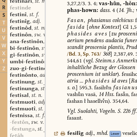
Q
festinâri
st. m.
,
3,27,2/3.
3.
4;
vas-hn,
-hn:
R
festinde
phas-hown:
dass.
4
(
14.
Jh.;
w
festinî
st. f.
S
,
Fasan,
phasianus
colchicus:
f
festinîg
adj.
,
T
fasida
[
ohne
Kontext
]
Gl
1,5
festinôd
st. m.
,
U
phasides
aves
[
zu
proscen
festinôn
sw. v.
,
V
aerium
pendens
audacia
fune
ana-festinôn
sw. v.
,
W
scandit
proscenia
plantis,
Prud.
bi-festinôn
sw. v.
,
X
368
]
2,387,49.
3
/Bd. 3, Sp. 763/
gi-festinôn
sw. v.
,
544,61
(
vgl.
Steinm.s
Anmerku
Y
umbi-festinôn
sw. v.
,
inhaltliche
Bezug
der
Glossen
zuo-gi-festinôn
sw. v.
Z
,
proscenium
ist
unklar
).
fessih
festinônto
adv. part. prs.
,
atria
...
phasides
iđ
aves
[
Ra
festinung
st. f.
,
s.
o.
]
595,3.
fasihn
fasianu
festinunga
st. f.
,
vashn
vasā,
14
Hss.
fasn,
fas
festisal
st. n.
,
fashan
ł
haselhn).
354,64.
festmuoti
adj.
,
festmuotî
st. f.
,
Vgl.
Suolahti,
Vogeln.
S.
226
ff.
festnissa
st. f.
,
fasant.
-festôn
sw. v.
,
-festunga
st. f.
,
fesilîg
adj.
,
mhd.
veselic
Lexer
fetâh