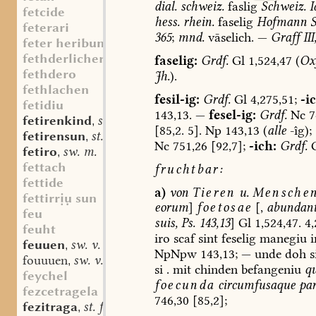
dial.
schweiz.
faslig
Schweiz.
I
fetcide
hess.
rhein.
faselig
Hofmann
S
feterari
365
;
mnd.
vāselich.
—
Graff
III
feter heribum
fethderlicher
faselig:
Grdf.
Gl
1,524,47
(
Ox
fethdero
Jh.
).
fethlachen
fesil-ig:
Grdf.
Gl
4,275,51;
-ic
fetidiu
143,13.
—
fesel-ig:
Grdf.
Nc
7
fetirenkind
st. n.
,
[85,2.
5].
Np
143,13
(
alle
-îg);
fetirensun
st. m.
,
Nc
751,26
[92,7];
-ich:
Grdf.
fetiro
sw. m.
,
fettach
fruchtbar:
fettide
a)
von
Tieren
u.
Menschen
fettirrụ sun
eorum
]
foetosae
[,
abundant
feu
suis,
Ps.
143,13
]
Gl
1,524,47.
4,
feuht
iro
scaf
sint
feselig
manegiu
i
feuuen
sw. v.
,
NpNpw
143,13;
—
unde
doh
s
fouuuen
sw. v.
,
si
.
mit
chinden
befangeniu
q
feychel
foecunda
circumfusaque
par
fezcetragela
746,30
[85,2];
fezitraga
st. f.
,