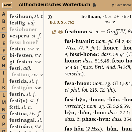
Althochdeutsches Wörterbuch
AWb
Sächsische
A
fesihuon
st. n.
,
fesihuon
,
st. n.
bis
-fest
B
sw. v.
fesilîg
adj.
Bd. 3, Sp. 762
,
C
fesiohoner
fesihuon
st.
n.
—
Graff
IV,
95
vespera
st. f.
D
,
fesi-huanir:
nom.
pl.
Gl
2,38
fessi hone
E
Wiss.
77,
9.
Jh.
);
-honer,
-hon
festen
sw. v.
,
F
9;
fessi-hone:
dass.
595,4
(
13
bi-festen
sw. v.
,
G
honor:
dass.
515,48;
fesio-h
gi-festen
sw. v.
,
H
544,61
(
mus.
Brit.
Add.
34 248,
festi
adj.
,
I
verschr.
).
-festian
sw. v.
,
J
festida
st. f.
,
fesa-huon:
nom.
sg.
Gl
1,591
K
-festigôn
sw. v.
,
et
phil.
fol.
218,
12.
Jh.
).
festin
st. f.
L
,
fasi-hn,
-huon,
-hn,
-ho
festî(n)
st. f.
,
M
verschr.
)
:
nom.
sg.
Gl
3,26,59.
festi
st. n.
,
N
hn,
-hn,
-hun:
dass.
27,1;
festina
sw. f.
,
O
dass.
2;
phase-hvn:
dass.
354,
festinagal
st. m.
,
P
festinâra
sw. f.
,
fas-hn
(
2
Hss.
),
-hn,
-hun