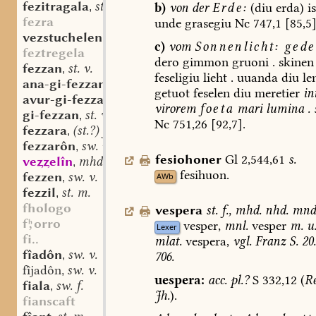
fezitragala
st. f.
b)
von
der
Erde:
(diu
erda)
is
,
fezra
unde
grasegiu
Nc
747,1
[85,5]
vezstuchelen
c)
vom
Sonnenlicht:
gedei
feztregela
dero
gimmon
gruoni
.
skinen
fezzan
st. v.
,
feseligiu
lieht
.
uuanda
diu
le
ana-gi-fezzan
st. v.
,
getuot
feselen
diu
meretier
in
avur-gi-fezzan
st. v.
,
virorem
foeta
mari
lumina
.
gi-fezzan
st. v.
,
Nc
751,26
[92,7].
fezzara
(st.?) f.
,
fezzarôn
sw. v.
,
fesiohoner
Gl
2,544,61
s.
veelîn
mhd. st. n.
,
fesihuon.
fezzen
sw. v.
AWb
,
fezzil
st. m.
,
fhologo
vespera
st.
f.
,
mhd.
nhd.
mnd
forro
vesper,
mnl.
vesper
m.
u
Lexer
fi..
mlat.
vespera,
vgl.
Franz
S.
20.
fîadôn
sw. v.
,
706.
fîjadôn
sw. v.
,
uespera:
acc.
pl.?
S
332,12
(
Re
fiala
sw. f.
,
Jh.
).
fianscaft