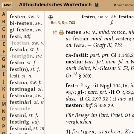
Althochdeutsches Wörterbuch
AWb
Sächsische
A
festen
sw. v.
,
festen
,
sw. v.
bis
festina
B
f.
bi-festen
sw. v.
Bd. 3, Sp. 763
,
C
gi-festen
sw. v.
,
festen
sw.
v.
,
mhd.
vesten,
nh
festi
adj.
D
,
as.
festian,
mnd.
mnl.
vesten;
-festian
sw. v.
,
E
an.
festa.
—
Graff
III,
719.
festida
st. f.
,
F
ca-fastit:
part.
prt.
Gl
1,148,2
-festigôn
sw. v.
,
G
uastiu:
part.
prt.
nom.
pl.
n.
N
festin
st. f.
,
H
auch
Sehrt,
N.-
Glossar
S.
52,
B
festî(n)
st. f.
,
I
12
Gr.
§
365
).
festi
st. n.
,
J
festina
sw. f.
,
fest-:
3.
sg.
-it
Npgl
104,16;
in
K
festinagal
st. m.
,
98,7;
gi-:
part.
prt.
-it
O
2,22,5
festinâra
sw. f.
L
,
dass.
-it
Gl
2,97,32
(-it
aus
-at
festinâri
st. m.
,
M
uesten:
inf.
S
358,29.
festinde
N
Für
Belege
im
Part.
Praet.
ist
a
festinî
st. f.
,
O
vergleichen
.
festinîg
adj.
,
P
festinôd
st. m.
,
1)
festigen,
stärken,
Kra