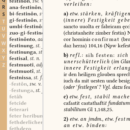
Q
festinôn
sw. v.
,
verleihen:
R
ana-festinôn
sw. v.
,
a)
etw.
stärken,
kräftigen
bi-festinôn
sw. v.
S
,
(
innere
)
Festigkeit
gebe
gi-festinôn
sw. v.
,
T
sancto
uuolta
er
fabricam
ęccl
umbi-festinôn
sw. v.
,
U
(christanheite
zimber
festin)
zuo-gi-festinôn
sw. v.
,
V
cor
hominis
confirmat
(bro
festinônto
adv. part. prs.
,
W
daz
herza)
104,16
(Npw
kefest
festinung
st. f.
,
X
festinunga
st. f.
,
b)
refl.:
sih
festen:
sich
Y
festisal
st. n.
,
unerschütterlich
(
im
Gla
festmuoti
adj.
Z
,
innere
Festigkeit
erlan
festmuotî
st. f.
,
ir
den
heiligen
glouben
sprec
festnissa
st. f.
,
iuch
da
mit
uesten
unde
besig
-festôn
sw. v.
,
(
oder
‘
festlegen
’
?
Vgl.
dazu
fes
-festunga
st. f.
,
c)
etw.
fest,
stabil
mache
fetâh
cafastit
castathafti
t
fundatum
fetcide
stabilitum
Gl
1,148,25.
feterari
feter heribum
2)
etw.
an
jmdm.,
etw.
fest
fethderlicher
an
etw.
binden:
fethdero