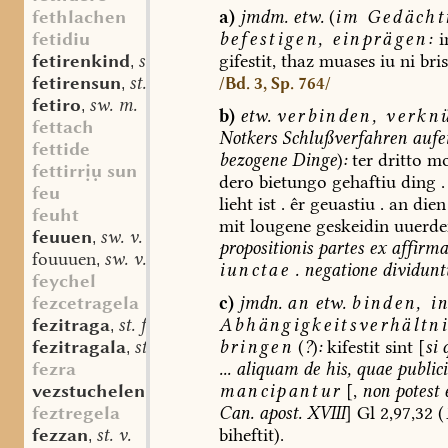
a)
jmdm.
etw.
(
im
Gedächt
fethlachen
befestigen,
einprägen
:
i
fetidiu
gifestit,
thaz
muases
iu
ni
bris
fetirenkind
st. n.
,
fetirensun
st. m.
/Bd. 3, Sp. 764/
,
fetiro
sw. m.
,
b)
etw.
verbinden,
verkn
fettach
Notkers
Schlußverfahren
aufe
fettide
bezogene
Dinge
)
:
ter
dritto
mo
fettirrụ sun
dero
bietungo
gehaftiu
ding
.
feu
lieht
ist
.
êr
geuastiu
.
an
dien
feuht
mit
lougene
geskeidin
uuerde
feuuen
sw. v.
,
propositionis
partes
ex
affirma
fouuuen
sw. v.
,
iunctae
.
negatione
dividunt
feychel
c)
jmdn.
an
etw.
binden,
i
fezcetragela
Abhängigkeitsverhältni
fezitraga
st. f.
,
bringen
(
?
)
:
kifestit
sint
[
si
q
fezitragala
st. f.
,
...
aliquam
de
his,
quae
publici
fezra
mancipantur
[,
non
potest
vezstuchelen
Can.
apost.
XVIII
]
Gl
2,97,32
(
feztregela
biheftit).
fezzan
st. v.
,