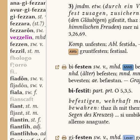
ana-gi-fezzan
st. v.
,
3)
jmdm.
etw.
(
durch
ein
V
avur-gi-fezzan
st. v.
,
fest
zusagen,
zusichern
gi-fezzan
st. v.
,
(
den
Gläubigen
)
gifestit,
thaz
fezzara
(st.?) f.
,
himmlischen
Freuden
)
mer
ni
fezzarôn
sw. v.
,
3,26,69.
veelîn
mhd. st. n.
,
Komp.
unfesten;
Abl.
festida,
-
fezzen
sw. v.
,
gruntfesten;
festisal.
fezzil
st. m.
,
AWb
fhologo
forro
bi-
festen
sw.
v.
,
mhd.
be
MWB
fi..
nhd.
(
älter
)
befesten;
mnd.
mnl
fîadôn
sw. v.
,
bevesten;
ae.
befæstan.
—
Graf
fîjadôn
sw. v.
,
bi-festit:
part.
prt.
O
5,3,5.
fiala
sw. f.
,
fianscaft
befestigen,
wehrhaft
ma
fîant
st. m.
,
bewahren:
thaz
ih
mit
the
fîjant
st. m.
,
Segen
des
Kreuzes
)
...
si
umbik
fîantin
st. f.
,
allemo
anaguate.
fîantlîh
adj.
,
fîantlîhho
adv.
,
gi-
festen
sw.
v.
,
mhd.
g
Lexer