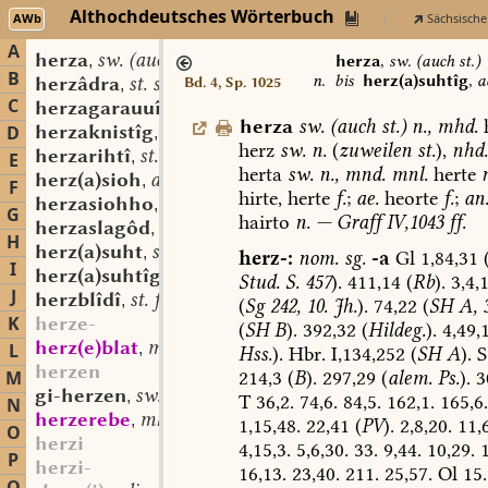
Althochdeutsches Wörterbuch
AWb
Sächsische
A
herza
sw. (auch st.) n.
,
herza
,
sw. (auch st.)
B
n.
bis
herz(a)suhtîg
,
a
herzâdra
st. sw. f.
Bd. 4, Sp. 1025
,
C
herzagarauuî
st. f.
,
herza
sw.
(
auch
st.
)
n.
,
mhd.
h
herzaknistîg
adj.
D
,
herz
sw.
n.
(
zuweilen
st.
),
nhd.
herzarihtî
st. f.
,
E
herta
sw.
n.,
mnd.
mnl.
herte
herz(a)sioh
adj.
,
F
hirte,
herte
f.
;
ae.
heorte
f.
;
an
herzasiohho
sw. m.
,
G
hairto
n.
—
Graff
IV,1043
ff.
herzaslagôd
st. m.
,
H
herz(a)suht
st. f.
,
herz-:
nom.
sg.
-a
Gl
1,84,31
I
herz(a)suhtîg
adj.
,
Stud.
S.
457
).
411,14
(
Rb
).
3,4,
J
herzblîdî
st. f.
,
(
Sg
242,
10.
Jh.
).
74,22
(
SH
A,
K
herze-
(
SH
B
).
392,32
(
Hildeg.
).
4,49,
herz(e)blat
mhd. st. n.
L
,
Hss.
).
Hbr.
I,134,252
(
SH
A
).
S
herzen
214,3
(
B
).
297,29
(
alem.
Ps.
).
3
M
gi-herzen
sw. v.
,
T
36,2.
74,6.
84,5.
162,1.
165,6.
N
herzerebe
mhd. st. sw. f.
,
1,15,48.
22,41
(
PV
).
2,8,20.
11,6
O
herzi
4,15,3.
5,6,30.
33.
9,44.
10,29.
1
P
herzi-
16,13.
23,40.
211.
25,57.
Ol
15.