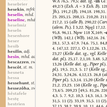
W
A
76,5.
79,5;
dat.
sg.
-in
Gl
hesebrier
49,2/3
(
Exh.
A
=
3
Exh.
B
).
128
hesekin
mfrk. st. n.
,
Jh.
).
191,2
(
B
).
194,18.
198,31.
heselîn
mhd. st. n.
,
23.
205,15.
208,15.
210,20.
211,
heselinc
mhd. st. m.
,
217,2.
15
(
alle
B
).
290,22
(
Car
heselmiz
(
alem.
Ps.
).
I
3,22.
Npgl
17,12.
heseln
95,8.
96,11.
Npw
118
X,169;
-
hesenhore
(
WB
).
142,1
(
WB
).
162,16.
24.
heser
28,1.
57,3.
67,9.
74,6.
75,1.
84,8
hesib
4.
147,12.
227,1.
O
1,12,26.
13,
hesilîn
adj.
,
23,27
(
Kelle
dat.
sg.,
vgl.
Kelle
hesîn
mhd. adj.
,
dat.
pl.
).
25,17.
2,1,10.
3,48.
5,2
hescazzen
sw. v.
,
13,26
(
Kelle
dat.
sg.,
Piper
pl.
).
hescôt
st. m.
,
pl.
).
19,5.
21,3.
5.
17
(
Kelle
sg.,
hesneta
24,31.
3,24,26.
4,12,13.
26,8
(
al
hessa
Piper
pl.
).
5,3,14.
15,20
(
Kelle
s
hessehunt
st. m.
,
21,2.
23,23.
150
(
Kelle
sg.,
Pip
hessezôha
sw. f.
,
73,4/5.
209,23
[49,5.
81,26.
226
hêstafele
4,3.
5.
7.
9,2.
10,3.
14,3.
16,1.
30
hestę
31,5.
11
(2).
33,19.
35,5.
11
(2)
hestrien
37,13.
38,2.
39,9.
10.
11.
44,6.
4