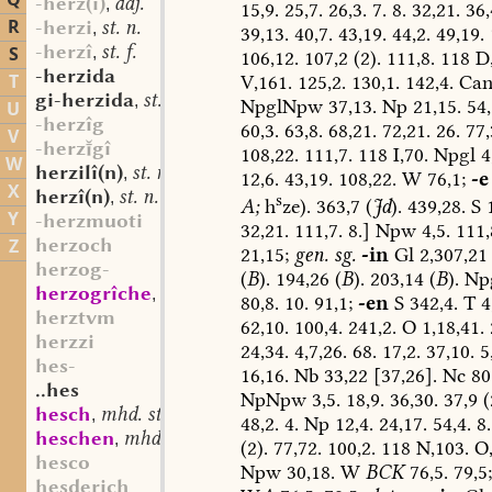
Q
-herz(i)
adj.
,
15,9.
25,7.
26,3.
7.
8.
32,21.
36,
R
-herzi
st. n.
,
39,13.
40,7.
43,19.
44,2.
49,19.
-herzî
st. f.
S
,
106,12.
107,2
(2).
111,8.
118
D,
-herzida
T
V,161.
125,2.
130,1.
142,4.
Can
gi-herzida
st. f.
,
NpglNpw
37,13.
Np
21,15.
54,
U
-herzîg
60,3.
63,8.
68,21.
72,21.
26.
77,
V
-herzgî
108,22.
111,7.
118
I,70.
Npgl
4
W
herzilî(n)
st. n.
,
12,6.
43,19.
108,22.
W
76,1;
-e
X
herzî(n)
st. n.
,
s
A;
h
ze).
363,7
(
Jd
).
439,28.
S
1
Y
-herzmuoti
32,21.
111,7.
8.]
Npw
4,5.
111,
herzoch
Z
21,15;
gen.
sg.
-in
Gl
2,307,21
herzog-
(
B
).
194,26
(
B
).
203,14
(
B
).
Np
herzogrîche
mhd. st. n.
,
80,8.
10.
91,1;
-en
S
342,4.
T
4
herztvm
62,10.
100,4.
241,2.
O
1,18,41.
herzzi
24,34.
4,7,26.
68.
17,2.
37,10.
5,
hes-
16,16.
Nb
33,22
[37,26].
Nc
80
..hes
NpNpw
3,5.
18,9.
36,30.
37,9
(
hesch
mhd. st. m.
,
48,2.
4.
Np
12,4.
24,17.
54,4.
8.
heschen
mhd. sw. v.
,
(2).
77,72.
100,2.
118
N,103.
O,
hesco
Npw
30,18.
W
BCK
76,5.
79,5;
hesderich