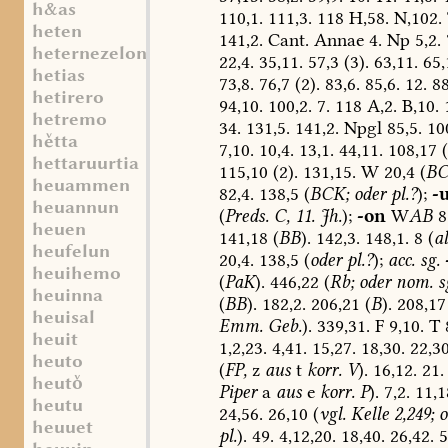
h&as
110,1.
111,3.
118
H,58.
N,102.
heten
141,2.
Cant.
Annae
4.
Np
5,2.
heternezelon
22,4.
35,11.
57,3
(3).
63,11.
65,
hetias
73,8.
76,7
(2).
83,6.
85,6.
12.
88
hetirero
94,10.
100,2.
7.
118
A,2.
B,10.
hetremo
34.
131,5.
141,2.
Npgl
85,5.
10
htta
7,10.
10,4.
13,1.
44,11.
108,17
(
hettaruurtia
115,10
(2).
131,15.
W
20,4
(
B
heuammen
82,4.
138,5
(
BCK;
oder
pl.?
);
-
heuannun
(
Preds.
C,
11.
Jh.
);
-on
W
AB
8
heuen
141,18
(
BB
).
142,3.
148,1.
8
(
al
heufelun
20,4.
138,5
(
oder
pl.?
);
acc.
sg.
heuihemo
(
PaK
).
446,22
(
Rb;
oder
nom.
s
heuinna
(
BB
).
182,2.
206,21
(
B
).
208,17
heuisal
Emm.
Geb.
).
339,31.
F
9,10.
T
8
heuit
1,2,23.
4,41.
15,27.
18,30.
22,30
heuto
(
FP,
z
aus
t
korr.
V
).
16,12.
21.
heut
Piper
a
aus
e
korr.
P
).
7,2.
11,1
heutu
24,56.
26,10
(
vgl.
Kelle
2,249;
o
heuuet
pl.
).
49.
4,12,20.
18,40.
26,42.
5