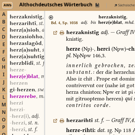
Althochdeutsches Wörterbuch
AWb
Sächsische
A
herzaknistîg
adj.
,
herzaknistîg
,
B
adj.
bis
herz(e)blat
,
mhd. 
herzarihtî
st. f.
Bd. 4, Sp. 1038
,
C
herz(a)sioh
adj.
,
herzaknistîg
adj.
—
Graff
IV
herzasiohho
sw. m.
D
,
knistig.
herzaslagôd
st. m.
,
E
herze
(Np)-,
herci
(Npw)
-ch
herz(a)suht
st. f.
,
F
pl.
NpNpw
146,3.
herz(a)suhtîg
adj.
,
G
herzblîdî
st. f.
,
innerlich
gebrochen,
ze
H
herze-
substant.:
der
die
herzechni
I
herz(e)blat
mhd. st. n.
,
Also
iz
chit
.
Prope
est
domin
J
herzen
contrivervnt
cor
(nahe
ist
got
K
gi-herzen
sw. v.
,
herza
chniston;
Npw
er
ist
pi
herzerebe
mhd. st. sw. f.
L
,
mit
gitruoptemo
hercen)
qui
s
herzi
M
contritos
corde.
herzi-
N
-herz(i)
adj.
,
O
herzarihtî
st.
f.
—
Graff
IV,4
-herzi
st. n.
,
P
-herzî
st. f.
herze-rihti:
dat.
sg.
Np
118
A
,