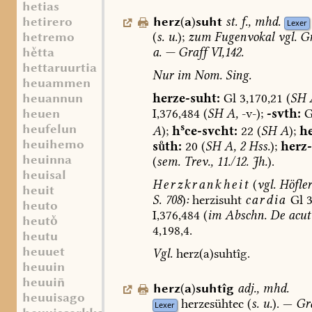
hetias
herz
(
a
)
suht
st.
f.
,
mhd.
hetirero
Lexer
(
s.
u.
);
zum
Fugenvokal
vgl.
Gr
hetremo
a.
—
Graff
VI,142.
htta
hettaruurtia
Nur
im
Nom.
Sing.
heuammen
herze-suht:
Gl
3,170,21
(
SH
heuannun
I,376,484
(
SH
A,
-v-);
-svth:
G
heuen
s
heufelun
A
);
h
ce-svcht:
22
(
SH
A
);
he
heuihemo
sth:
20
(
SH
A,
2
Hss.
);
herz-
heuinna
(
sem.
Trev.,
11./12.
Jh.
).
heuisal
Herzkrankheit
(
vgl.
Höfler
heuit
S.
708
)
:
herzisuht
cardia
Gl
3
heuto
I,376,484
(
im
Abschn
.
De
acut
heut
4,198,4.
heutu
heuuet
Vgl.
herz(a)suhtîg.
heuuin
heuui
herz
(
a
)
suhtîg
adj.
,
mhd.
heuuisago
herzesühtec
(
s.
u.
).
—
Gr
Lexer