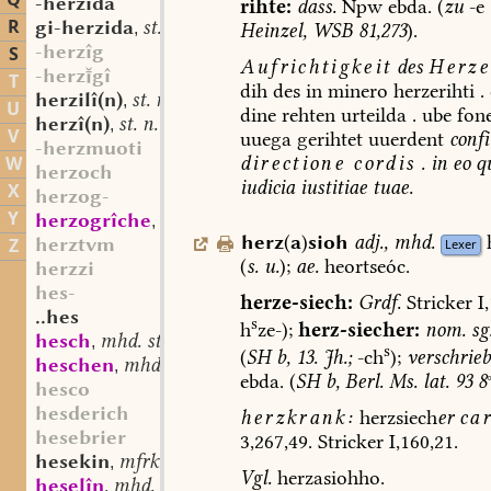
Q
-herzida
rihte:
dass.
Npw
ebda.
(
zu
-e
R
gi-herzida
st. f.
Heinzel,
WSB
81,273
).
,
-herzîg
S
Aufrichtigkeit
des
Herze
-herzgî
T
dih
des
in
minero
herzerihti
.
herzilî(n)
st. n.
,
U
dine
rehten
urteilda
.
ube
fon
herzî(n)
st. n.
,
V
uuega
gerihtet
uuerdent
confi
-herzmuoti
directione
cordis
.
in
eo
q
W
herzoch
iudicia
iustitiae
tuae.
X
herzog-
Y
herzogrîche
mhd. st. n.
,
herz
(
a
)
sioh
adj.
,
mhd.
herztvm
Z
Lexer
(
s.
u.
);
ae.
heortseóc
.
herzzi
hes-
herze-siech:
Grdf.
Stricker
I,
..hes
s
h
ze-);
herz-
siecher:
nom.
sg
hesch
mhd. st. m.
,
s
(
SH
b,
13.
Jh.;
-ch
);
verschrieb
heschen
mhd. sw. v.
,
ebda.
(
SH
b,
Berl.
Ms.
lat.
93
8
hesco
hesderich
herzkrank:
herzsiech
er
ca
hesebrier
3,267,49.
Stricker
I,160,21.
hesekin
mfrk. st. n.
,
Vgl.
herzasiohho.
heselîn
mhd. st. n.
,