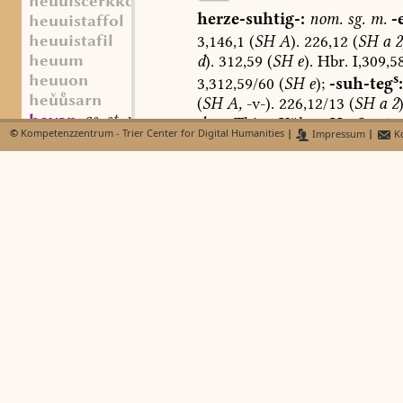
heuuiscerkko
herze-suhtig-:
nom.
sg.
m.
-
heuuistaffol
heuuistafil
3,146,1
(
SH
A
).
226,12
(
SH
a
2
heuum
d
).
312,59
(
SH
e
).
Hbr.
I,309,5
heuuon
s
3,312,59/60
(
SH
e
);
-suh-
teg
:
hesarn
(
SH
A,
-v-).
226,12/13
(
SH
a
2
)
hevan
as. st. m.
,
dass.
Thies,
Kölner
Hs.
S.
161,
©
Kompetenzzentrum - Trier Center for Digital Humanities
|
Impressum
|
Ko
heven
suhtiger
:
dass.
Gl
3,145,70
(
S
hevfel
s
davon
1
Hs.
-g
);
-sutiger:
das
hevī
2,
Wien
160,
13.
Jh.
);
herz-suh
hevôdi
asüdmfrk. st. n.
,
4,25,25;
nom.
sg.
m.
-
]
er
3,226
heuui
st. n.
,
Hss.
).
houuui
st. n.
,
herzkrank
(
vgl.
Höfler,
Kran
heuui-
herzesuhtiger
cardia
morbus
c
heuuimânôd
st. m.
,
cardiacus
[
ohne
Kontext
]
G
houuuimânôd
st. m.
,
herzisuhtig
er
cardiacus
3,14
hewisal
I,309,585.
Gl
3,226,12.
296,1.
3
heuuiscrecko
sw. m.
,
Thies,
Kölner
Hs.
S.
161,15.
houuuiscrecko
sw. m.
,
heuuiscric
st. m.
,
houuuiscric
st. m.
herzblîdî
st.
f.
;
Kelle
3,276,
Pi
,