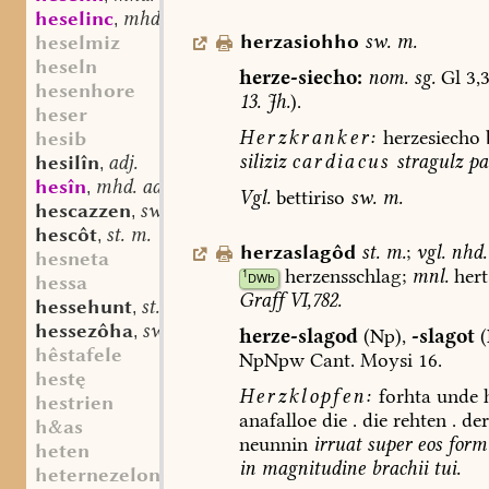
heselinc
mhd. st. m.
,
herzasiohho
sw.
m.
heselmiz
heseln
herze-siecho:
nom.
sg.
Gl
3,3
hesenhore
13.
Jh.
).
heser
Herzkranker:
herzesiecho
hesib
siliziz
cardiacus
stragulz
par
hesilîn
adj.
,
hesîn
mhd. adj.
,
Vgl.
bettiriso
sw.
m.
hescazzen
sw. v.
,
hescôt
st. m.
,
herzaslagôd
st.
m.
;
vgl.
nhd.
hesneta
herzensschlag;
mnl.
hert
1
DWb
hessa
Graff
VI,782.
hessehunt
st. m.
,
hessezôha
sw. f.
,
herze-slagod
(Np),
-slagot
(
hêstafele
NpNpw
Cant.
Moysi
16.
hestę
Herzklopfen:
forhta
unde
h
hestrien
anafalloe
die
.
die
rehten
.
der
h&as
neunnin
irruat
super
eos
form
heten
in
magnitudine
brachii
tui.
heternezelon