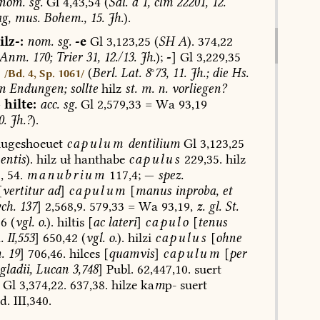
nom.
sg.
Gl
4,43,54
(
Sal.
a
1,
clm
22201,
12.
g,
mus.
Bohem.,
15.
Jh.
).
ilz-:
nom.
sg.
-e
Gl
3,123,25
(
SH
A
).
374,22
Anm.
170;
Trier
31,
12./13.
Jh.
);
-
]
Gl
3,229,35
5
(
Berl.
Lat.
8
°
73,
11.
Jh.;
die
Hs.
/Bd. 4, Sp. 1061/
n
Endungen;
sollte
hilz
st.
m.
n.
vorliegen?
—
hilte:
acc.
sg.
Gl
2,579,33
=
Wa
93,19
0.
Jh.?
).
ugeshoeuet
capulum
dentilium
Gl
3,123,25
entis
).
hilz
uł
hanthabe
capulus
229,35.
hilz
,
54.
manubrium
117,4;
—
spez.
[
vertitur
ad
]
capulum
[
manus
inproba,
et
ch.
137
]
2,568,9.
579,33
=
Wa
93,19,
z.
gl.
St.
36
(
vgl.
o.
).
hiltis
[
ac
lateri
]
capulo
[
tenus
.
II,553
]
650,42
(
vgl.
o.
).
hilzi
capulus
[
ohne
.
19
]
706,46.
hilces
[
quamvis
]
capulum
[
per
gladii,
Lucan
3,748
]
Publ.
62,447,10.
suert
Gl
3,374,22.
637,38.
hilze
ka
m
p-
suert
d.
III,340.