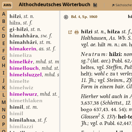
Althochdeutsches Wörterbuch
AWb
Sächsische
A
hilzi
st. n.
,
hi
Bd. 4, Sp. 1060
B
hilza
st. f.
,
C
gi-hilzi
st. n.
,
hilzi
st.
n.
,
hilza
st.
f.
hîmahhâra
sw. f.
D
,
Holthausen,
As.
Wb.
S.
hîmahhâri
st. m.
,
E
vgl.
ae.
hilt
m.
n.
;
an.
h
hîmakerin
as. st. f.
,
F
Neutrum:
hilzi:
nom
himeliza
G
sg.?
(
lat.
acc.
)
Publ.
62,
himelkêr
mhd. st. m.
,
H
heltes,
vgl.
Steffen,
Pub
himellouch
mhd. st. m.
,
I
helt);
wohl
c
zu
t
verle
himelsluel
mhd. st. m.
,
11.
Jh.;
vgl.
Steinm.,
Zf
J
himelte
Form
in
einem
bair.
Gl
K
himelwiz
himelwurz
mhd. st. f.
L
,
Hierher
wohl
auch
in
A
himethlaken
M
3,637,38
(
Schlettst.,
12.
himil
st. m.
,
bogo
637,43.
44.
54);
m
N
himil
2
Glossen
S.
137
)
:
hel-
t
O
himilahsa
st. f.
,
Jh.;
vgl.
o.
Publ.
62,447,
P
himilazzi