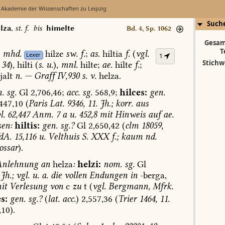
 Akademie der Wissenschaften zu Leipzig
Such
lza
,
st. f.
bis
himelte
Bd. 4, Sp. 1062
Gesam
T
,
mhd.
hilze
sw.
f.
;
as.
hiltia
f.
(
vgl.
Lexer
1
Stichw
34
),
hilti
(
s.
u.
),
mnl.
hilte;
ae.
hilte
f.
;
jalt
n.
—
Graff
IV,930
s.
v.
helza.
.
sg.
Gl
2,706,46;
acc.
sg.
568,9;
hilces:
gen.
447,10
(
Paris
Lat.
9346,
11.
Jh.;
korr.
aus
l.
62,447
Anm.
7
a
u.
452,8
mit
Hinweis
auf
ae.
sen:
hiltis:
gen.
sg.?
Gl
2,650,42
(
clm
18059,
dA.
15,116
u.
Velthuis
S.
XXX
f.;
kaum
nd.
ossar
).
nlehnung
an
helza
:
helzi:
nom.
sg.
Gl
Jh.;
vgl.
u.
a.
die
vollen
Endungen
in
-berga,
it
Verlesung
von
c
zu
t
(
vgl.
Bergmann,
Mfrk.
es
:
gen.
sg.?
(
lat.
acc.
)
2,557,36
(
Trier
1464,
11.
10).