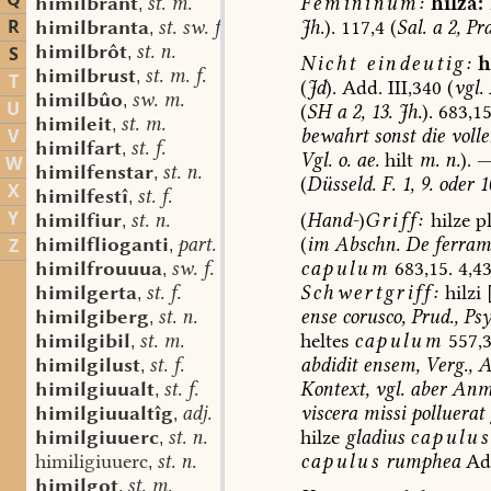
Q
Femininum:
hilza:
himilbrant
st. m.
,
R
Jh.
).
117,4
(
Sal.
a
2,
Pra
himilbranta
st. sw. f.
,
himilbrôt
st. n.
S
,
Nicht
eindeutig:
h
himilbrust
st. m. f.
,
T
(
Jd
).
Add.
III,340
(
vgl.
himilbûo
sw. m.
,
U
(
SH
a
2,
13.
Jh.
).
683,1
himileit
st. m.
,
bewahrt
sonst
die
volle
V
himilfart
st. f.
,
Vgl.
o.
ae.
hilt
m.
n.
).
W
himilfenstar
st. n.
,
(
Düsseld
.
F.
1,
9.
oder
1
X
himilfestî
st. f.
,
Y
(
Hand-
)
Griff:
hilze
pl
himilfiur
st. n.
,
(
im
Abschn.
De
ferram
himilflioganti
part. prs.
Z
,
capulum
683,15.
4,43
himilfrouuua
sw. f.
,
Schwertgriff:
hilzi
himilgerta
st. f.
,
ense
corusco,
Prud.,
Psy
himilgiberg
st. n.
,
heltes
capulum
557,
himilgibil
st. m.
,
abdidit
ensem,
Verg.,
A
himilgilust
st. f.
,
Kontext,
vgl.
aber
Anm
himilgiuualt
st. f.
,
viscera
missi
polluerat
himilgiuualtîg
adj.
,
hilze
gladius
capulus
himilgiuuerc
st. n.
,
capulus
rumphea
Ad
himiligiuuerc
st. n.
,
himilgot
st. m.
,