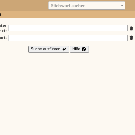
Stichwort suchen
e
ter
ext:
ort:
Suche ausführen
Hilfe