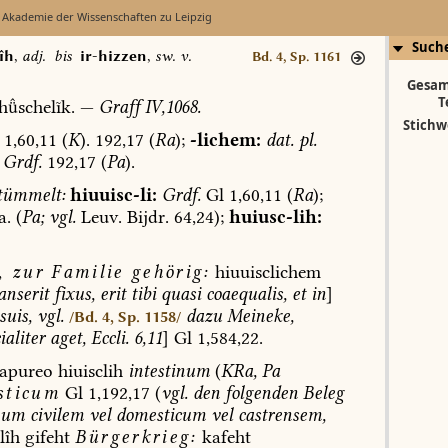
 Akademie der Wissenschaften zu Leipzig
Such
îh
,
adj.
bis
ir-hizzen
,
sw. v.
Bd. 4, Sp. 1161
Gesam
T
hschelĩk.
—
Graff
IV,1068.
Stichw
1,60,11
(
K
).
192,17
(
Ra
);
-lichem:
dat.
pl.
Grdf.
192,17
(
Pa
).
tümmelt:
hiuuisc-li:
Grdf.
Gl
1,60,11
(
Ra
);
a.
(
Pa;
vgl.
Leuv.
Bijdr.
64,24);
huiusc-lih:
,
zur
Familie
gehörig:
hiuuisclichem
nserit
fixus,
erit
tibi
quasi
coaequalis,
et
in
]
suis,
vgl.
dazu
Meineke,
/Bd. 4, Sp. 1158/
ialiter
aget,
Eccli.
6,11
]
Gl
1,584,22.
apureo
hiuisclih
intestinum
(
KRa,
Pa
sticum
Gl
1,192,17
(
vgl.
den
folgenden
Beleg
num
civilem
vel
domesticum
vel
castrensem,
lîh
gifeht
Bürgerkrieg:
kafeht