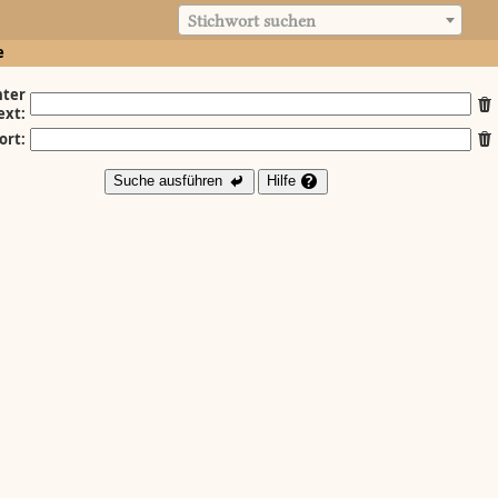
Stichwort suchen
e
ter
ext:
ort:
Suche ausführen
Hilfe