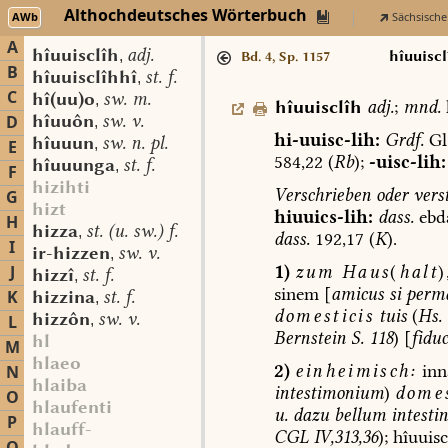
Althochdeutsches Wörterbuch
AWb
Sächsische
A
hîuuisclîh
adj.
,
hîuuiscl
Bd. 4, Sp. 1157
B
hîuuisclîhhî
st. f.
,
C
hî(uu)o
sw. m.
,
hîuuisclîh
adj.
;
mnd.
hîuuôn
sw. v.
D
,
hi-uuisc-lih:
Grdf.
Gl
hîuuun
sw. n. pl.
,
E
584,22
(
Rb
);
-uisc-lih:
hîuuunga
st. f.
,
F
hizihti
Verschrieben
oder
vers
G
hizt
hiuuics-lih:
dass.
ebd
H
hizza
st. (u. sw.) f.
,
dass.
192,17
(
K
).
I
ir-hizzen
sw. v.
,
1)
zum
Haus
(
halt
)
J
hizzî
st. f.
,
sinem
[
amicus
si
perma
K
hizzina
st. f.
,
domesticis
tuis
(
Hs.
hizzôn
sw. v.
L
,
Bernstein
S.
118
)
[
fiduc
hl
M
hlaeo
2)
einheimisch:
inn
N
hlaiba
intestimonium
)
dome
O
hlaufenti
u.
dazu
bellum
intesti
P
hlauff-
CGL
IV,313,36
);
hîuuisc