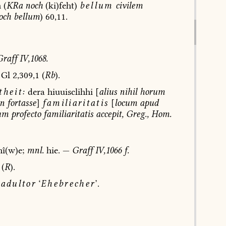
h
(
KRa
noch
(ki)feht)
bellum
civilem
och
bellum
)
60,11.
raff
IV,1068.
Gl
2,309,1
(
Rb
).
heit:
dera
hiuuisclihhi
[
alius
nihil
horum
n
fortasse
]
familiaritatis
[
locum
apud
um
profecto
familiaritatis
accepit,
Greg.,
Hom.
î(w)e;
mnl.
hie.
—
Graff
IV,1066
f.
(
R
).
adultor
‘
Ehebrecher
’.