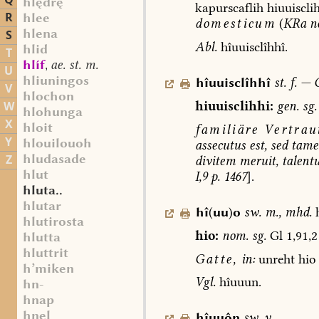
Q
hlędrę
kapurscaflih
hiuuiscli
R
hlee
domesticum
(
KRa
n
hlena
S
Abl.
hîuuisclîhhî.
hlid
T
hlíf
ae. st. m.
,
U
hliuningos
hîuuisclîhhî
st.
f.
—
G
V
hlochon
hiuuisclihhi:
gen.
sg.
W
hlohunga
X
hloit
familiäre
Vertraut
Y
hlouilouoh
assecutus
est,
sed
tame
hludasade
Z
divitem
meruit,
talent
hlut
I,9
p.
1467
].
hluta..
hlutar
hî
(
uu
)
o
sw.
m.
,
mhd.
h
hlutirosta
hio:
nom.
sg.
Gl
1,91,2
hlutta
hluttrit
Gatte,
in:
unreht
hio
h’miken
Vgl.
hîuuun.
hn-
hnap
hnel
hîuuôn
sw.
v.