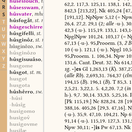
Q
hûseslouch
mhd. st. m.
,
62,2.
117,3.
125,11.
138,1.
142,
R
hûsesswam
mhd. st. m.
,
842,3
[213,22].
Nk
405,24
[47,
hûsvater
mhd. st. m.
S
,
[191,12].
NpNpw
5,12
(=
Np
hûsfogt
st. m.
,
T
26,4.
27,2.
29,1
(2
;
alle
-u-).
30,
hûsgeschirre
mhd. st. n.
,
U
42,3
(-u-).
115,19.
133,1.
143,1
hûsgifelli
st. n.
,
NpglNpw
101,24.
103,17
(=
N
V
hûsginôz
st. m.
,
67,13
(-u-).
95,Prooem.
(3,
2
Be
W
hûsginôzo
sw. m.
,
10
(-u-).
121,1
(-u-).
Npgl
10,5
X
hûsginôzo
95,Prooem.
1.
106,34.
Npw
10
Y
hûsgisuuâso
sw. m.
,
131,6.
Cant.
Deut.
32.
Ns
614,
husgome
Z
sg.
-
]
es
Gl
1,263,13
(
K
).
387,27
hûsgot
st. m.
,
(
alle
Rb
).
2,693,31.
764,37
(
cl
husgot
194,15
(
B
).
196,1
(
B
).
T
85,3.
1
husgota
2,5,21.
3,22,1.
5.
4,2,20.
7,2
(
in
hûshêrro
sw. m.
,
h-).
9,7.
30,14.
33,33.
5,25,16.
-hûsi
[Pk
115,19.]
Nc
828,24.
28
[19
-hûsîg
388,16.
405,26
[29,3.
47,16].
N
husigomo
(-u-).
35,9.
47,10.
104,21.
Np
67
husigo
91,14
(-u-).
115,19.
127,3.
131,
husigovme
Npw
30,11;
-
]
is
Pw
67,13.
Nk
husilæ