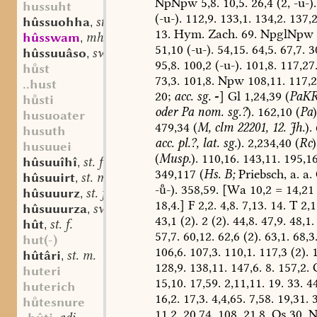
NpNpw
5,8.
10,5.
26,4
(2,
-u-).
hussuht
(-u-).
112,9.
133,1.
134,2.
137,2
hûssuohha
st. f.
,
13.
Hym.
Zach.
69.
NpglNpw
hûsswam
mhd. st. m.
,
51,10
(-u-).
54,15.
64,5.
67,7.
3
hûssuuâso
sw. m.
,
95,8.
100,2
(-u-).
101,8.
117,27
hst
73,3.
101,8.
Npw
108,11.
117,2
..hust
20;
acc.
sg.
-
]
Gl
1,24,39
(
PaK
hsti
oder
Pa
nom.
sg.?
).
162,10
(
Pa
)
husuoater
479,34
(
M,
clm
22201,
12.
Jh.
).
husuth
acc.
pl.?,
lat.
sg.
).
2,234,40
(
Rc
)
husuuei
(
Musp.
).
110,16.
143,11.
195,1
hûsuuîhî
st. f.
,
349,117
(
Hs.
B;
Priebsch,
a.
a.
hûsuuirt
st. m.
,
--).
358,59.
[Wa
10,2
=
14,21
hûsuuurz
st. f.
,
18,4.]
F
2,2.
4,8.
7,13.
14.
T
2,1
hûsuuurza
sw. f.
,
43,1
(2).
2
(2).
44,8.
47,9.
48,1.
hût
st. f.
,
57,7.
60,12.
62,6
(2).
63,1.
68,3
hut(-)
106,6.
107,3.
110,1.
117,3
(2).
1
hûtâri
st. m.
,
128,9.
138,11.
147,6.
8.
157,2.
huteri
15,10.
17,59.
2,11,11.
19.
33.
44
huterich
16,2.
17,3.
4,4,65.
7,58.
19,31.
3
htesnure
11,2.
20,74.
108.
21,8.
Os
30.
N