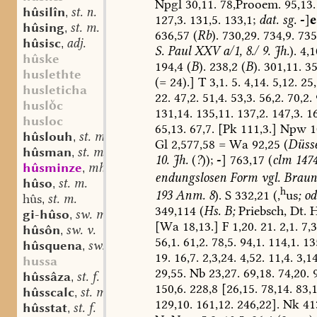
Npgl
30,11.
78,Prooem.
95,13.
hûsilîn
st. n.
,
127,3.
131,5.
133,1;
dat.
sg.
-
]
e
hûsing
st. m.
,
636,57
(
Rb
).
730,29.
734,9.
735
hûsisc
adj.
,
S.
Paul
XXV
a/1,
8./
9.
Jh.
).
4,1
hûske
194,4
(
B
).
238,2
(
B
).
301,11.
35
huslethte
(=
24).]
T
3,1.
5.
4,14.
5,12.
25,
husleticha
22.
47,2.
51,4.
53,3.
56,2.
70,2.
huslc
131,14.
135,11.
137,2.
147,3.
16
husloc
65,13.
67,7.
[Pk
111,3.]
Npw
1
hûslouh
st. m.
,
Gl
2,577,58
=
Wa
92,25
(
Düsse
hûsman
st. m.
,
10.
Jh.
(
?
));
-
]
763,17
(
clm
1474
hûsminze
mhd. sw. (st.?) f.
,
endungslosen
Form
vgl.
Braun
hûso
st. m.
,
h
193
Anm.
8
).
S
332,21
(,
us
;
od
hûs
st. m.
,
349,114
(
Hs.
B;
Priebsch,
Dt.
H
gi-hûso
sw. m.
,
[Wa
18,13.]
F
1,20.
21.
2,1.
7,3
hûsôn
sw. v.
,
56,1.
61,2.
78,5.
94,1.
114,1.
135
hûsquena
sw. f.
,
19.
16,7.
2,3,24.
4,52.
11,4.
3,14
hussa
29,55.
Nb
23,27.
69,18.
74,20.
9
hûssâza
st. f.
,
150,6.
228,8
[26,15.
78,14.
83,1
hûsscalc
st. m.
,
129,10.
161,12.
246,22].
Nk
41
hûsstat
st. f.
,