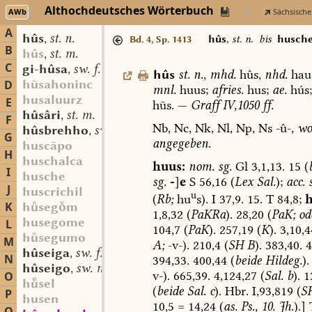
Althochdeutsches Wörterbuch
AWb
Sächsische
A
hûs
st. n.
,
hûs
,
st. n.
bis
husch
Bd. 4, Sp. 1413
B
hûs
st. m.
,
C
gi-hûsa
sw. f.
,
hûs
st.
n.
,
mhd.
hûs,
nhd.
hau
hūsahoninc
D
mnl.
huus;
afries.
hus;
ae.
hús;
husaluurz
E
hūs.
—
Graff
IV,1050
ff.
hûsâri
st. m.
,
F
Nb,
Nc,
Nk,
Nl,
Np,
Ns
-û-,
wo
hûsbrehho
sw. m.
,
G
angegeben
.
huscāpo
H
huschalca
huus:
nom.
sg.
Gl
3,1,13.
15
(
I
husche
sg.
-
]
e
S
56,16
(
Lex
Sal.
);
acc.
s
J
huscrichil
u
(
Rb;
hu
s).
I
37,9.
15.
T
84,8;
h
K
hsegm
1,8,32
(
PaKRa
).
28,20
(
PaK;
od
husegome
L
104,7
(
PaK
).
257,19
(
K
).
3,10,4
hsegumo
M
A;
-v-).
210,4
(
SH
B
).
383,40.
4
hûseiga
sw. f.
,
N
394,33.
400,44
(
beide
Hildeg.
).
hûseigo
sw. m.
,
v-).
665,39.
4,124,27
(
Sal.
b
).
13
O
hsel
(
beide
Sal.
c
).
Hbr.
I,93,819
(
S
P
husen
10,5
=
14,24
(
as.
Ps.,
10.
Jh.
).]