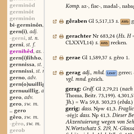
germinôd
Komp.
az-,
fisc-,
madal-,
nabag
germinôt
germinôn
graben
Gl
5,517,13
s.
g
AWb
bi-germinôn
sw. v.
,
gern(i)
adj.
,
gerachter
Nr
683,24
(
Hs.
H
-gerni
st. n.
,
CLXXVI,14)
s.
recken.
AWb
gernî
st. f.
,
gernihêd
as. st. f.
,
gerae
Gl
1,589,37
s.
gêro
1.
gern(i)lîhho
adv.
,
gernnissa
st. f.
,
gernnissi
st. n.
,
gerag
adj.
,
mhd.
gerec;
Lexer
gerno
adv.
,
vgl.
mnd.
gērich.
gern(o)uuillîgo
adv.
,
gerag:
Grdf.
Gl
2,79,21
(
nach
gernuuillîg
adj.
,
Thoma,
Beitr.
73,199).
4,301,5
gero
adv.
,
Jh.
)
=
Wa
59,8.
303,23
(
ebda.
)
gero
sw. m.
,
gerig:
dass.
Npw
41,3.
Fragli
.. gero
-rég)
:
dass.
Np
41,3.
Dieser
Be
gêro
sw. m.
,
Akzentuierung
wegen
von
Seh
-gêro
sw. m.
,
N.Wortschatz
S.
219,
N.-Glossa
gerob