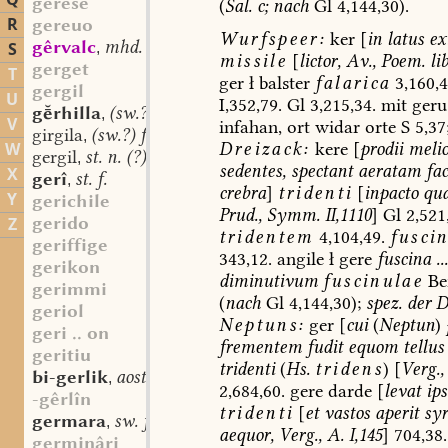
Q
gerese
(
Sal.
c;
nach
Gl
4,144,30).
R
gereuo
Wurfspeer:
ker
[
in
latus
ex
gêrvalc
mhd. st. m.
S
,
missile
[
lictor,
Av.,
Poem.
lib
gerget
T
ger
ł
balster
falarica
3,160,4
gergil
U
I,352,79.
Gl
3,215,34.
mit
geru
grhilla
(sw.?) f.
,
V
infahan,
ort
widar
orte
S
5,37
girgila
(sw.?) f.
,
Dreizack:
kere
[
prodii
melio
W
gergil
st. n. (?)
,
sedentes,
spectant
aeratam
fac
X
gerî
st. f.
,
crebra
]
tridenti
[
inpacto
qua
Y
gerichile
Prud.,
Symm.
II,1110
]
Gl
2,521,
gerido
Z
tridentem
4,104,49.
fusci
geriffige
343,12.
angile
ł
gere
fuscina
...
gerikon
diminutivum
fuscinulae
Be
gerimmi
(
nach
Gl
4,144,30);
spez.
der
D
geriol
Neptuns:
ger
[
cui
(
Neptun
)
geri .. on
frementem
fudit
equom
tellus
geritiu
tridenti
(
Hs.
tridens
)
[
Verg.,
bi-gerlik
aostndfrk. adj.
,
2,684,60.
gere
darde
[
levat
ips
-gêrlîn
tridenti
[
et
vastos
aperit
syr
germara
sw. f.
,
aequor,
Verg.,
A.
I,145
]
704,38.
germinâri