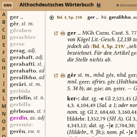
Althochdeutsches Wörterbuch
AWb
Sächsische
A
ger ..
ger ..
bis
geralîhho
,
a
Bd. 4, Sp. 218
B
gêr
st. m.
,
C
graben
ger
..
MGh
Carm.
Cant.
S.
77
gerachter
D
von
Kögel
Lit.-Gesch.
I,2,138
z
gerae
E
jedoch
als
„
seh
/Bd. 4, Sp. 219/
gerag
adj.
,
F
bezeichnet.
Für
den
Artikel
ge
gerahaft
adj.
,
die
Stelle
nichts
ab.
G
gerahaftî
st. f.
,
H
gerahafto
adv.
,
gêr
st.
m.
,
mhd.
gêr,
nhd.
ger
I
geralîhho
adv.
,
mnl.
geer;
afries.
gêr
(
Holthau
J
gerâri
st. m.
,
S.
34
b
);
ae.
gár;
an.
geirr.
—
G
K
gerbida
gerbilîn
st. n.
ker-:
dat.
sg.
-e
Gl
2,521,45
(
2
L
,
gerbilla
4,3.
4,104,49
(
Sal.
a
1;
oder
nom
M
gêrboum
st. m.
nom.
sg.
Gl
2,
684,60.
3,160,44
,
N
gerdîn
as. adj.
Hildebr.
I,352,79
(
SH
A
).
Gl
3,
,
O
geremiz:
4,343,12;
dat.
sg.
-
]
e
2,704,38;
P
gerên
sw. v.
(
Hildebr.,
9.
Jh.
);
nom.
pl.
-
]
e
B
,