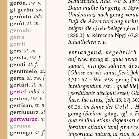
Schützeichel,
Ahd.
Wb.
S.
149
gerôn
sw. v.
,
Dann
müßte
für
gerig
in
Np
gi-gerôn
sw. v.
,
Umdeutung
nach
gerag
vorau
gerônto
adv.
,
Daß
die
Akzentuierung
nichts
gerôt
st. m.
,
zeigen
die
gireh-
Belege
gérec
geroubi
[226,3]
u.
kéreccha
Npgl
67,2
gerra
Inhaltlichen
s.
u.
gerrit
gers
st. m.
,
verlangend,
begehrlich
gersta
sw. f.
,
auf
etw.:
gerag
si
[
quia
nemo
gerstî
st. f.
,
sanari,
]
nisi
ipse
salutem
des
gerstmelo
st. n.
,
[
Glosse
zu:
vis
sanus
fieri,
Joh
gerta
st. sw. f.
,
4,301,57
=
Wa
59,8.
gerag
[
no
gertâri
st. m.
,
intellegendum
est
...
quod
ille
]
gertel
mhd. st. m. oder n.
,
[
perditionis
discipuli
esset;
Glo
gerten
sw. v.
,
facis,
fac
citius,
Joh.
13,
27
]
303
gertîsan
st. n.
,
60,26;
im
Sinne
der
Geld-,
H
gertiuuurz
st. f.
,
gerag
(
Steinm.
gitag,
vgl.
o.
F
gertwurze
mhd. sw. f.
,
qua
re
illud
etiam
dispensari
c
geruma
forsitan
alicuius
tam
]
praec
gerunga
st. f.
,
importuna
natura,
ut
eum
in
s