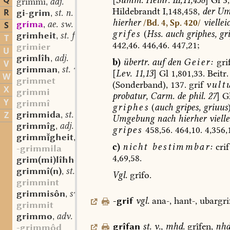
Q
grimmi
adj.
,
Hildebrandt
I,148,458,
der
Um
R
gi-grim
st. n.
,
hierher
viellei
/Bd. 4, Sp. 420/
gríma
ae. sw. m.
S
,
grifes
(
Hss.
auch
griphes,
gri
grimheit
st. f.
,
T
442,46.
446,46.
447,21;
grimier
U
grimlîh
adj.
,
b)
übertr.
auf
den
Geier:
gri
V
grimman
st. v.
,
[
Lev.
11,13
]
Gl
1,801,33.
Beitr.
W
grimmet
(Sonderband),
137.
grif
vult
X
grimmi
probatur,
Carm.
de
phil.
27
]
G
Y
grimmî
griphes
(
auch
gripes,
griuus
grimmida
st. f.
Z
,
Umgebung
nach
hierher
vielle
grimmîg
adj.
,
gripes
458,56.
464,10.
4,356,
grimmgheit
st. f.
,
c)
nicht
bestimmbar:
crif
-grimmila
4,69,58.
grim(mi)lîhho
adv.
,
grimmî(n)
st. f.
,
Vgl.
grîfo.
grimmint
grimmisôn
sw. v.
,
-grif
vgl.
ana-,
hant-,
ubargri
grimmit
grimmo
adv.
,
grîfan
st.
v.
,
mhd.
grîfen,
nhd
-grimmôd