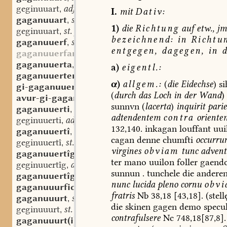
geginuuart
adj.
,
I.
mit
Dativ:
gaganuuart
st. f.
,
1)
die
Richtung
auf
etw.,
jm
geginuuart
st. f.
,
bezeichnend:
in
Richtu
gaganuuerf
st. m.
,
entgegen,
dagegen,
in
d
gaganuuerfan
gaganuuerta
st. f.
,
a)
eigentl.:
gaganuuerten
sw. v.
,
α)
allgem.:
(
die
Eidechse
)
si
gi-gaganuuerten
sw. v.
,
(
durch
das
Loch
in
der
Wand
)
avur-gi-gaganuuerten
sw. v.
,
sunnvn
(
lacerta
)
inquirit
pari
gaganuuerti
adj.
,
adtendentem
contra
oriente
geginuuerti
adj.
,
132,140.
inkagan
louffant
uui
gaganuuertî
st. f.
,
cagan
denne
chumfti
occurru
geginuuertî
st. f.
,
virgines
obviam
tunc
advent
gaganuuertîg
adj.
,
ter
mano
uuilon
foller
gaend
geginuuertîg
adj.
,
sunnun
.
tunchele
die
andere
gaganuuertîgo
adv.
,
nunc
lucida
pleno
cornu
obvi
gaganuuurfida
st. f.
,
fratris
Nb
38,18
[43,18].
(stell
gaganuuurt
st. f.
,
die
skinen
gagen
demo
specu
geginuuurt
st. f.
,
contrafulsere
Nc
748,18[87,8].
gaganuuurt(i)
adj.
,