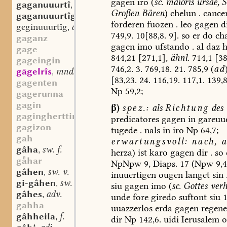
gagen
iro
(
sc.
maioris
ursae,
S
gaganuuurtî
st. f.
,
Großen
Bären
)
chelun
.
cance
gaganuuurtîg
adj.
,
forderen
fuozen
.
leo
gagen
d
geginuuurtîg
adj.
,
749,9.
10[88,8.
9].
so
er
do
ch
gaganz
gagen
imo
ufstando
.
al
daz
h
gage
844,21
[271,1],
ähnl.
714,1
[38
gageingin
746,2.
3.
769,18.
21.
785,9
(
ad
gāgelrîs
mnd. st. n.
,
[83,23.
24.
116,19.
117,1.
139,8
gagenten
Np
59,2;
gagerunna
gagin
β)
spez.:
als
Richtung
des
gagingherttimo
predicatores
gagen
in
gareuu
gagizon
tugede
.
nals
in
iro
Np
64,7;
gah
erwartungsvoll:
nach,
a
gâha
sw. f.
,
herza)
ist
karo
gagen
dir
.
so
ghar
NpNpw
9,
Diaps.
17
(Npw
9,4
gâhen
sw. v.
,
inuuertigen
ougen
langet
sin
gi-gâhen
sw. v.
,
siu
gagen
imo
(
sc.
Gottes
ver
gâhes
adv.
,
unde
fore
giredo
suftont
siu
1
gahha
uuazzerlos
erda
gagen
regene
gâhheila
f.
,
dir
Np
142,6.
uidi
Ierusalem
o