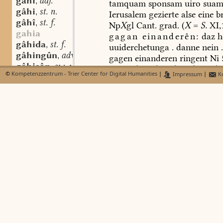
gâhi
adj.
,
tamquam
sponsam
uiro
sua
gâhi
st. n.
,
Ierusalem
gezierte
alse
eine
br
gâhî
st. f.
,
Np
X
gl
Cant.
grad.
(
X
=
S.
XI,1
gahia
gagan
einanderên:
daz
h
gâhida
st. f.
,
uuiderchetunga
.
danne
nein
.
gâhingûn
adv.
,
gagen
einanderen
ringent
Ni
gâhisôn
sw. v.
,
Sinne
der
Abwehr,
des
Sch
©
Kompetenzzentrum - Trier Center for Digital Humanities
|
Impressum
|
Ko
gâhlîhho
adv.
,
etw.:
uuaz
uuirt
dir
zestellenn
gâho
adv.
,
bisuichlichen
uuorten?
[
vgl.
q
gâhôn
sw. v.
,
adversus
linguam
dolosam,
gi-gâhôn
sw. v.
,
119,3;
Wendung:
sehan
g
ir-gâhôn
Gegensatz
zu
etw.
stehen
-gâhôn
adv.
,
gegenüberstehen:
ube
ein
gâhônto
adv.
,
tiu
negatio
.
danne
diu
affirm
ir-gâhôt
part.-adj.
,
alde
ouh
taz
selba
uone
ande
gahotagoter
si
nieht
gagen
iro
.
/Bd. 4, Sp.
gâhscreckî
st. f.
,
iro
non
erit
opposita
.
sed
a
-gâht
522,9[30,4];
gâhtiufî
st. f.
,
b)
übertr.:
in
bezug
auf
gâhûn
adv.
,
für:
gagen
dien
guoten
stuo
gâhunga
st. f.
,