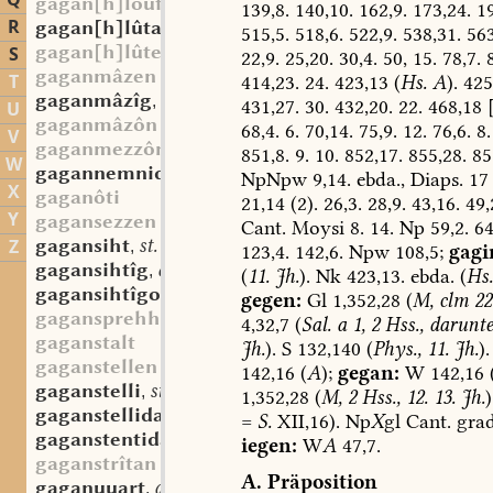
Q
gagan[h]loufan
139,8.
140,10.
162,9.
173,24.
19
R
gagan[h]lûta
sw. f.
,
515,5.
518,6.
522,9.
538,31.
563
gagan[h]lûten
S
22,9.
25,20.
30,4.
50,
15.
78,7.
8
gaganmâzen
T
414,23.
24.
423,13
(
Hs.
A
).
425
gaganmâzîg
adj.
,
431,27.
30.
432,20.
22.
468,18
[
U
gaganmâzôn
68,4.
6.
70,14.
75,9.
12.
76,6.
8.
V
gaganmezzôn
851,8.
9.
10.
852,17.
855,28.
85
W
gagannemnida
st. f.
,
NpNpw
9,14.
ebda.,
Diaps.
17
X
gaganôti
21,14
(2).
26,3.
28,9.
43,16.
49,
Y
gagansezzen
Cant.
Moysi
8.
14.
Np
59,2.
64
gagansiht
st. f.
Z
,
123,4.
142,6.
Npw
108,5;
gagi
gagansihtîg
adj.
,
(
11.
Jh.
).
Nk
423,13.
ebda.
(
Hs.
gagansihtîgo
adv.
,
gegen:
Gl
1,352,28
(
M,
clm
22 
gagansprehhan
4,32,7
(
Sal.
a
1,
2
Hss.,
darunte
gaganstalt
Jh.
).
S
132,140
(
Phys.,
11.
Jh.
).
gaganstellen
142,16
(
A
);
gegan:
W
142,16
gaganstelli
st. n.
,
1,352,28
(
M,
2
Hss.,
12.
13.
Jh.
)
gaganstellida
st. f.
,
=
S.
XII,16).
Np
X
gl
Cant.
grad
gaganstentida
st. f.
,
iegen:
W
A
47,7.
gaganstrîtan
A.
Präposition
gaganuuart
adj.
,