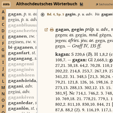
Althochdeutsches Wörterbuch
AWb
Sächsische
A
gagan
p. u. adv.
,
gegin
,
p. u. adv.
bis
gagan
Bd. 4, Sp. 5
B
gegin
p. u. adv.
,
C
gaganbliuuuan
gagan
,
gegin
prä
p.
u.
adv.
,
m
gagancherten
D
gegen;
as.
gegin,
mnd.
gēgen,
gaganen
sw. v.
,
E
jegen;
afries.
jēn;
ae.
gegn,
gea
geginen
sw. v.
,
F
gegn.
—
Graff
IV,
135
ff.
bi-gaganen
sw. v.
,
G
gaganfart
st. f.
,
kagan:
S
220,6
(
B
).
H
1,8,2
(c
H
gagangang
st. m.
,
108,7.
—
gagan:
Gl
2,668,1;
g
I
gagangenni
27,21.
38,18.
64,2.
70,28.
110,1
J
gaganginên
202,22.
214,8.
253,7.
267,19.
27
K
gaganhôren
341,22.
31.
348,5
[21,3.
30,24.
4
gaganhôrida
st. f.
L
,
79,21.
121,8.
126,
16.
198,16.
2
gagani
adv.
,
273,13.
288,13.
302,12.
13.
15.
M
gegini
adv.
,
381,9].
Nc
714,1.
746,2.
3.
748,
N
gagankêren
10.
769,18.
21.
778,21.
779,1.
1
O
gaganledar
st. n.
,
802,2.
811,10.
830,10.
844,
21
[
P
gaganlôn
st. (m. n.)
,
87,8.
88,2
(2).
9.
116,19.
117,1.