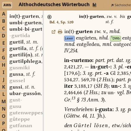
Althochdeutsches Wörterbuch
AWb
Sächsische
A
in(t)-gurten
sw. v.
,
in(t)-gurten
,
sw. v.
bis
g
B
st. f.
umbi-gurten
sw. v.
Bd. 4, Sp. 520
,
C
umbi-bi-gurten
sw. v.
,
in(t)-
gurten
sw.
v.
,
mhd.
-gurtida
D
engürten,
nhd.
ent
1
Lexer
DWb
gurtil
st. m.
,
E
mnd.
entgrden,
mnl.
ontgord
gurtila
st. f. (auch sw.?)
,
F
IV,254.
gurtilî(n)
st. n.
,
G
in-curtemo:
part.
prt.
dat.
sg
gurtilphlega
sw. f.
,
H
2,421,27.
—
in-gurt-:
3.
pl.
-e
gusmiki
I
[179,6];
3.
sg.
prt.
-a
Gl
2,385,
gussa
st. f.
,
534,27.
569,70
(
2
Hss.
);
part.
pr
J
gussel
iter
3,188,17
(
SH
B
);
un-:
3.
s
K
gussi
st. n.
,
2,464,66
(
2
Hss.;
zu
un-
vgl.
Br
ubar-gussôn
sw. v.
L
,
13
Gr.
§
73
Anm.
3
).
gust-
M
gusu
N
Verschrieben:
ī-gusta:
3.
sg.
pr
gutenweppes
(
Göttw.
44,
11.
Jh.
).
O
gteppe
P
den
Gürtel
lösen,
etw./sich
gutfanan