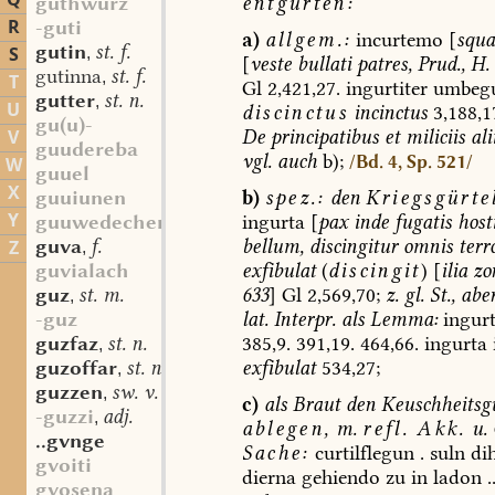
Q
entgürten:
guthwurz
R
-guti
a)
allgem.:
incurtemo
[
squa
gutin
st. f.
S
,
[
veste
bullati
patres,
Prud.,
H.
gutinna
st. f.
,
T
Gl
2,421,27.
ingurtiter
umbegu
gutter
st. n.
,
U
discinctus
incinctus
3,188,1
gu(u)-
De
principatibus
et
miliciis
ali
V
guudereba
vgl.
auch
b);
/Bd. 4, Sp. 521/
W
guuel
X
b)
spez.:
den
Kriegsgürte
guuiunen
Y
ingurta
[
pax
inde
fugatis
host
guuwedechen
bellum,
discingitur
omnis
terr
guva
f.
Z
,
exfibulat
(
discingit
)
[
ilia
zo
guvialach
633
]
Gl
2,569,70;
z.
gl.
St.,
abe
guz
st. m.
,
lat.
Interpr.
als
Lemma:
ingur
-guz
385,9.
391,19.
464,66.
ingurta
i
guzfaz
st. n.
,
exfibulat
534,27;
guzoffar
st. n.
,
guzzen
sw. v.
,
c)
als
Braut
den
Keuschheitsg
-guzzi
adj.
,
ablegen,
m.
refl.
Akk.
u.
..gvnge
Sache:
curtilflegun
.
suln
di
gvoiti
dierna
gehiendo
zu
in
ladon
..
gvosena