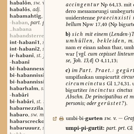
habalôn
sw. v.
,
accingentur
Np
64,13.
mit
habalôs
adj.
,
dero
messameungi
umbegurto
habamahtîg
adj.
,
uuiderstenne
praecinxisti
-haban
part. prt.
,
bellum
Npw
17,40
(Np
bigurte
..habana
b)
sich
mit
einem
(
Lenden-
)
T
habandsterre
umhüllen,
bekleiden
,
m.
int-habanî1
st. f.
,
nam
er
einan
saban
thar,
umb
int-habanî2
st. f.
,
war
[
vgl.
cum
cepisset
linteum
ir-habanî
st. f.
,
se,
Joh.
13,4
]
O
4,11,13;
-habanî
bi-habannessi
st. n.
,
c)
im
Part.
Praet.:
gegürt
bi-habannissî
st. f.
,
umpifankan
umpicurtit
circu
bi-habannissida
st. f.
,
circumcinctus
Gl
1,74,31.
habarhalm
st. m.
,
bigurtiter
incinctus
cinctus
-habâri
Abschn.
De
principatibus
et
mi
bi-habâri
st. m.
,
personis;
oder
gerüstet?
).
habarnezzila
sw. f.
,
habaro
sw. m.
,
umbi-bi-
gurten
sw.
v.
—
Graf
habarscrecko
sw. m.
,
habaruuurz
st. f.
umpi-pi-gurtit:
part.
prt.
Gl
,