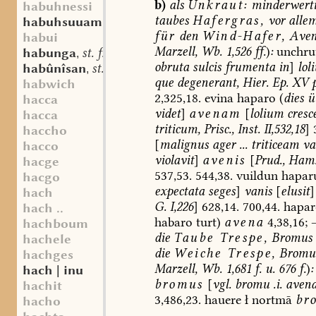
b)
als
Unkraut:
minderwerti
habuhnessi
taubes
Hafergras
,
vor
alle
habuhsuuammo
sw. m.
,
für
den
Wind-Hafer,
Ave
habui
Marzell,
Wb.
1,526
ff.
)
:
unchru
habunga
st. f.
,
obruta
sulcis
frumenta
in
]
lol
habûnîsan
st. n.
,
que
degenerant,
Hier.
Ep.
XV
p
habwich
2,325,18.
evina
haparo
(
dies
üb
hacca
videt
]
avenam
[
lolium
cresc
hacca
triticum,
Prisc.,
Inst.
II,532,18
]
haccho
[
malignus
ager
...
triticeam
va
hacco
violavit
]
avenis
[
Prud.,
Ham
hacge
537,53.
544,38.
vuildun
hapar
hacgo
expectata
seges
]
vanis
[
elusit
]
hach
G.
I,226
]
628,14.
700,44.
hapar
hach ..
habaro
turt)
avena
4,38,16;
hachboum
die
Taube
Trespe,
Bromus
hachele
die
Weiche
Trespe,
Bromu
hachges
Marzell,
Wb.
1,681
f.
u.
676
f.
)
:
hach | inu
bromus
[
vgl.
bromu
.i.
avena
hachit
3,486,23.
hauere
ł
nortmā
br
hacho