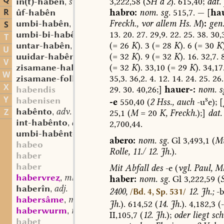
Q
3,222,58
(
SH
a
2
).
615,40;
dat.
in(t)-habên
sw. v.
,
R
habro:
nom.
sg.
515,7.
—
[
ha
ûf-habên
Freckh.,
vor
allem
Hs.
M
)
:
gen
umbi-habên
sw. v.
S
,
13.
20.
27.
29,9.
22.
25.
38.
30,3
umbi-bi-habên
sw. v.
,
T
(=
26
K
).
3
(=
28
K
).
6
(=
30
K
untar-habên
sw. v.
,
U
(=
32
K
).
9
(=
32
K
).
16.
32,7.
8
uuidar-habên
sw. v.
,
V
(=
32
K
).
33,10
(=
29
K
).
34,17
zisamane-habên
sw. v.
,
W
35,3.
36,2.
4.
12.
14.
24.
25.
26.
zisamane-folla-habên
sw. v.
,
X
29.
30.
40,26;]
hauer-:
nom.
s
habendis
Y
s
habenisen
-e
550,40
(
2
Hss.,
auch
-u
e);
[
habênto
adv.
Z
,
25,1
(
M
=
20
K,
Freckh.
);]
dat.
int-habênto
adv.
,
2,700,44.
umbi-habênto
adv.
,
abero:
nom.
sg.
Gl
3,493,1
(
Mü
habeo
Rolle,
11./
12.
Jh.
).
haber
haber
Mit
Abfall
des
-e
(
vgl.
Paul,
Mh
habervre
mhd. st. m.
,
haber:
nom.
sg.
Gl
3,222,59
(
haberîn
adj.
,
2400,
12.
Jh.;
-b
/Bd. 4, Sp. 531/
habersâme
mhd. sw. m.
,
Jh.
).
614,52
(
14.
Jh.
).
4,182,3
(
haberwurm
mhd. st. m.
,
II,105,7
(
12.
Jh.
);
oder
liegt
sch
habet