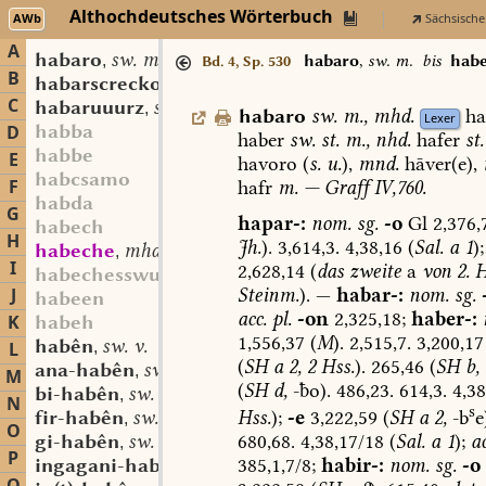
Althochdeutsches Wörterbuch
AWb
Sächsische
A
habaro
sw. m.
,
habaro
,
sw. m.
bis
hab
Bd. 4, Sp. 530
B
habarscrecko
sw. m.
,
C
habaruuurz
st. f.
,
habaro
sw.
m.
,
mhd.
ha
Lexer
habba
D
haber
sw.
st.
m.,
nhd.
hafer
st.
habbe
E
havoro
(
s.
u.
),
mnd.
hāver(e),
habcsamo
F
hafr
m.
—
Graff
IV,760.
habda
G
hapar-:
nom.
sg.
-o
Gl
2,376,
habech
H
Jh.
).
3,614,3.
4,38,16
(
Sal.
a
1
);
habeche
mhd. sw. m.
,
I
2,628,14
(
das
zweite
a
von
2.
H
habechesswum
Steinm.
).
—
habar-:
nom.
sg.
J
habeen
acc.
pl.
-on
2,325,18;
haber-:
K
habeh
1,556,37
(
M
).
2,515,7.
3,200,17
habên
sw. v.
L
,
(
SH
a
2,
2
Hss.
).
265,46
(
SH
b,
ana-habên
sw. v.
,
M
(
SH
d,
-o).
486,23.
614,3.
4,38
bi-habên
sw. v.
,
N
s
Hss.
);
-e
3,222,59
(
SH
a
2,
-b
e
fir-habên
sw. v.
,
O
680,68.
4,38,17/18
(
Sal.
a
1
);
ac
gi-habên
sw. v.
,
P
385,1,7/8;
habir-:
nom.
sg.
-o
ingagani-habên
sw. v.
,