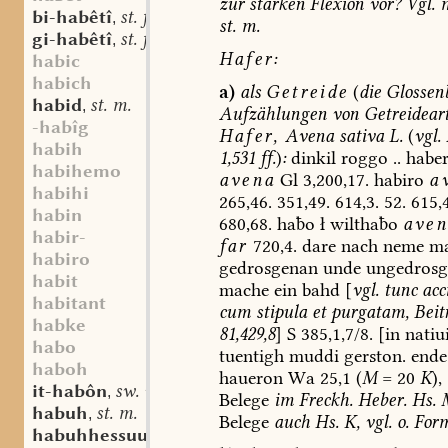
zur
starken
Flexion
vor?
Vgl.
m
bi-habêtî
st. f.
,
st.
m.
gi-habêtî
st. f.
,
Hafer:
habic
habich
a)
als
Getreide
(
die
Glossen
habid
st. m.
,
Aufzählungen
von
Getreidear
-habîg
Hafer,
Avena
sativa
L.
(
vgl.
habih
1,531
ff.
)
:
dinkil
roggo
..
habe
habihemo
avena
Gl
3,200,17.
habiro
a
habihi
265,46.
351,49.
614,3.
52.
615,4
habin
680,68.
hao
ł
wilthao
aven
habir-
far
720,4.
dare
nach
neme
m
habiro
gedrosgenan
unde
ungedrosg
habit
mache
ein
bahd
[
vgl.
tunc
acci
habitant
cum
stipula
et
purgatam,
Beitr
habke
81,429,8
]
S
385,1,7/8.
[in
natiui
habo
tuentigh
muddi
gerston.
ende
haboh
haueron
Wa
25,1
(
M
=
20
K
),
it-habôn
sw. v.
,
Belege
im
Freckh.
Heber.
Hs.
M
habuh
st. m.
,
Belege
auch
Hs.
K,
vgl.
o.
Form
habuhhessuuam
st. m.
,