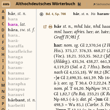
Althochdeutsches Wörterbuch
AWb
Sächsische
A
hâr
st. n.
,
hâr
,
st. n.
bis
haram
Bd. 4, Sp. 708
B
hara
C
hara
lat.
,
hâr
st.
n.
,
mhd.
hâr,
nhd.
haar
hâra
sw. st. f.
D
,
mnl.
haer;
afries.
her;
ae.
hǽr;
hara..
E
Graff
IV,981
f.
harā-
F
har:
nom.
sg.
Gl
2,370,54
(
2
Hs
haraffa
G
Hss.
).
375,17.
376,33.
468,27
(
harafleiche
H
(
Voc.
).
18,21.
353,35.
362,2
(
Jd
haraga
I
(
Hildeg.
).
435,34.
438,27.
661,3
harago
4,119,23
(
Sal.
a
2,
7
Hss.
).
Beitr
J
haram-
nach
Gl
4,155,18).
W
88,2
(
BC
K
harama
-
]
e
Gl
2,490,35.
661,39.
Nb
164
haranscar-
L
â-);
acc.
sg.
T
30,4.
O
2,22,24.
harapha
M
nom.
pl.
T
44,20.
NpNpw
39,1
harapsa
N
Gl
1,82,7
(
Pa
Ra
).
233,21
(
K
R
harauvi
O
Np
68,5
(-â-);
dat.
pl.
-
]
un
Gl
hârbant
st. n.
,
P
498,3
=
Wa
85,1
(
Carlsr.
S.
Pet
harbeiti
-
]
irun
T
13,11
(u
in
o
korr.
);