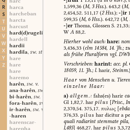
Q
harc
1,599,36
(
M,
3
Hss.
).
643,2
(
M,
R
harca
2,454,52.
511,17
(
2
Hss.
);
-
]
ir
1
harcheban
S
599,35
(
M,
6
Hss.
).
642,72
(
M,
harcta
T
-
]
er
Thoma,
Glossen
S.
21,33;
harcust
U
W
A
88,2.
hard(d)rugelinboum
mfrk. st. m.
,
V
hardell
Hierher
wohl
auch:
hare:
nom
W
hardii
3,436,33
(
clm
14 584,
14.
Jh.;
z
X
hardila
sw. st. f.
,
als
frühe
Pluralform
vgl.
DWb
Y
hare
Verschrieben:
harint:
acc.
pl.
hare
Z
18 059,
11.
Jh.;
l.
harir,
Steinm.
hare
haremo
Haar
von
Menschen
u.
Tieren
harên
sw. v.
,
einzelne
Haar:
ana-harên
sw. v.
,
a)
allgem.:
fahs(es)
harir
ca
bi-harên
sw. v.
,
Gl
1,82,7.
har
pilus
[
Prisc.,
In
fora-harên
sw. v.
,
2,370,54.
375,17.
πυλως
[
ebda
ir-harên
sw. v.
,
376,33.
pilus
har
dicitur
a
pe
-haren
quali
radiarint
stemmate
pila,
harenscar-
I,485
]
468,27.
har
pilus
3,3,72
harepha