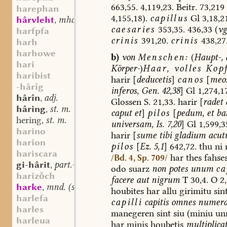
663,55.
4,119,23.
Beitr.
73,219
harephan
4,155,18).
capillus
Gl
3,18,2
hârvleht
mhd. st. f.
,
caesaries
353,35.
436,33
(
vg
harfpfa
crinis
391,20.
crinis
438,27
harh
harhowe
b)
von
Menschen:
(
Haupt-,
hari
Körper-
)
Haar,
volles
Kopf
haribist
harir
[
deducetis
]
canos
[
meo
-hârîg
inferos,
Gen.
42,38
]
Gl
1,274,17
hârîn
adj.
,
Glossen
S.
21,33.
harir
[
radet
hâring
st. m.
,
caput
et
]
pilos
[
pedum,
et
ba
hering
st. m.
,
universam,
Is.
7,20
]
Gl
1,599,3
harino
harir
[
sume
tibi
gladium
acu
harion
pilos
[
Ez.
5,1
]
642,72.
thu
ni
hariscara
har
thes
fahse
/Bd. 4, Sp. 709/
gi-hârit
part.-adj.
,
odo
suarz
non
potes
unum
ca
harizch
facere
aut
nigrum
T
30,4.
O
2,
harke
mnd. (st. sw.?) f.
,
houbites
har
allu
girimitu
sin
harlefa
capilli
capitis
omnes
numera
harles
manegeren
sint
siu
(miniu
unr
harleua
har
minis
houbetis
multiplica