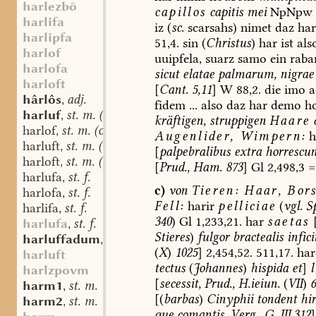
harlezbō
capillos
capitis
mei
NpNpw
harlifa
iz
(
sc.
scarsahs)
nimet
daz
har
harlipfa
51,4.
sin
(
Christus
)
har
ist
als
harlof
uuipfela,
suarz
samo
ein
raba
harlofa
sicut
elatae
palmarum,
nigrae
harloft
[
Cant.
5,11
]
W
88,2.
die
imo
a
hârlôs
adj.
,
fidem
...
also
daz
har
demo
ho
harluf
st. m. (oder n.?)
,
kräftigen
,
struppigen
Haare
harlof
st. m. (oder n.?)
,
Augenlider,
Wimpern:
h
harluft
st. m. (oder n.?)
,
[
palpebralibus
extra
horrescun
harloft
st. m. (oder n.?)
,
[
Prud.,
Ham.
873
]
Gl
2,498,3
=
harlufa
st. f.
,
c)
von
Tieren:
Haar,
Bors
harlofa
st. f.
,
Fell:
harir
pelliciae
(
vgl.
Sp
harlifa
st. f.
,
340
)
Gl
1,233,21.
har
saetas
harlufa
st. f.
,
Stieres
)
fulgor
bractealis
infici
harluffadum
st. m.
,
(
X
)
1025
]
2,454,52.
511,17.
har
harluft
tectus
(
Johannes
)
hispida
et
]
harlzpovm
[
secessit
,
Prud.,
H.ieiun.
(
VII
)
6
harm1
st. m.
,
[(
barbas
)
Cinyphii
tondent
hir
harm2
st. m.
,
que
comantis,
Verg.,
G.
III,312
]