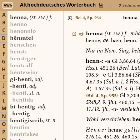
Althochdeutsches Wörterbuch
AWb
Sächsische
A
henna
(st. sw.) f.
,
henna
,
Bd. 4, Sp. 954
B
henno
C
henonnio
henna
(
st.
sw.
)
f.
,
mhd
hēnsatel
D
henne;
ae.
hæn,
henn.
henschen
E
Nur
im
Nom.
Sing.
bele
hensti
F
henstiger
henn-:
-a
Gl
3,86,64
(
G
hentcalf
Hss.
).
451,26
(
Berl.
Lat
H
hentewinc
108,5;
-e
Gl
3,86,64
(
S
I
gi-henti
adj.
,
4,67,35
(
Sal.
a
1,
2
Hss.
J
-henti
adj.
,
A
).
4,67,35
(
Sal.
a
1
).
H
K
-henti
st. n.
,
Gl
3,203
/Bd. 4, Sp. 955/
-hentida
L
5248,2,
9.
Jh.
).
460,15.
bi-hentîg
adj.
,
M
11./12.
Jh.,
-n-
vielleich
-hentîg
N
Wohl
verschrieben:
he
hentigiscrib
st. n.
,
O
hentim
Henne:
henne
galli
P
hentriskes
276,14.
451,26.
460,15.