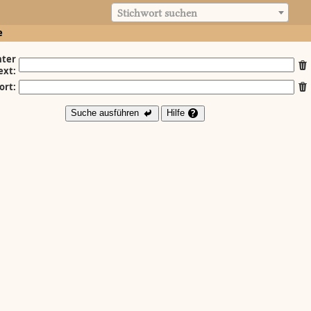
Stichwort suchen
e
ter
ext:
ort:
Suche ausführen
Hilfe