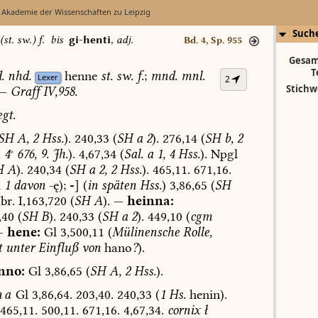
 Akademie der Wissenschaften zu Leipzig
Such
(st. sw.) f.
bis
gi-henti
,
adj.
Bd. 4, Sp. 955
Gesam
T
.
nhd.
henne
st.
sw.
f.
;
mnd.
mnl.
Lexer
2
Stichw
—
Graff
IV,958.
gt.
SH
A,
2
Hss.
).
240,33
(
SH
a
2
).
276,14
(
SH
b,
2
.
4
°
676,
9.
Jh.
).
4,67,34
(
Sal.
a
1,
4
Hss.
).
Npgl
H
A
).
240,34
(
SH
a
2,
2
Hss.
).
465,11.
671,16.
,
1
davon
-ę);
-
]
(
in
späten
Hss.
)
3,86,65
(
SH
br.
I,163,720
(
SH
A
).
—
heinna:
,40
(
SH
B
).
240,33
(
SH
a
2
).
449,10
(
cgm
—
hene:
Gl
3,500,11
(
Mülinensche
Rolle,
t
unter
Einfluß
von
hano
?
).
nno:
Gl
3,86,65
(
SH
A,
2
Hss.
).
na
Gl
3,86,64.
203,40.
240,33
(
1
Hs.
henin).
465,11.
500,11.
671,16.
4,67,34.
cornix
ł