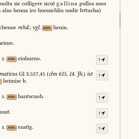
uolta
sie
colligere
sicut
gallina
pullos
suos
n
also
henna
iro
huonichliu
undir
fettacha)
chenne
mhd.
;
vgl.
henin.
AWb
eimo.
8
s.
einhurno.
AWb
1
maticus
Gl
3,527,45
(
clm
615,
14.
Jh.
)
ist
1
heimisc
b.
b
6
s.
hantscuoh.
AWb
1
anst.
1
0
s.
enstîg.
AWb
1