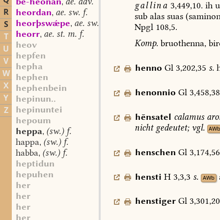
Q
be-heonan
ae. adv.
,
gallina
3,449,10.
ih
u
R
heordan
ae. sw. f.
,
sub
alas
suas
(
samino
heorþswǽpe
ae. sw. f.
S
,
Npgl
108,5.
heorr
ae. st. m. f.
,
T
Komp.
bruothenna,
bir
heov
U
hepfen
V
hepha
henno
Gl
3,202,35
s.
h
W
hephen
X
hephenbein
henonnio
Gl
3,458,3
Y
hepinun..
hepinuntei
Z
hēnsatel
calamus
aro
hepoum
nicht
gedeutet;
vgl.
AW
heppa
(sw.) f.
,
happa
(sw.) f.
,
henschen
Gl
3,174,5
habba
(sw.) f.
,
heptidun
hepuhen
hensti
H
3,3,3
s.
AWb
her
her
henstiger
Gl
3,301,2
her
her