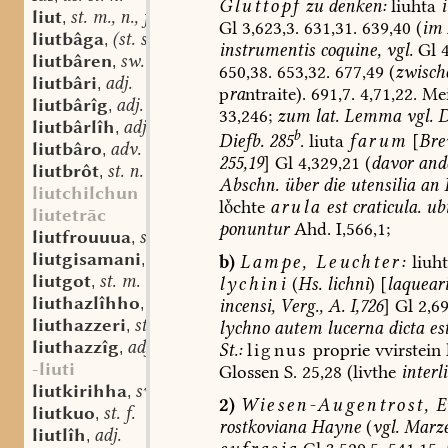
Gluttopf
zu
denken:
liuhta
liut
st. m., n., f.
,
Gl
3,623,3.
631,31.
639,40
(
im
liutbâga
(st. sw.?) f.
,
instrumentis
coquine,
vgl.
Gl
4
liutbâren
sw. v.
,
650,38.
653,32.
677,49
(
zwisch
liutbâri
adj.
,
p
ra
ntraite
).
691,7.
4,71,22.
Mei
liutbârîg
adj.
,
33,246;
zum
lat.
Lemma
vgl.
D
liutbârlîh
adj.
,
b
Diefb.
285
.
liuta
farum
[
Bre
liutbâro
adv.
,
255,19
]
Gl
4,329,21
(
davor
and
liutbrôt
st. n.
,
Abschn.
über
die
utensilia
an
K
liutchilchun
lchte
arula
est
craticula.
ub
liutetrāc
ponuntur
Ahd.
I,566,1;
liutfrouuua
sw. f.
,
liutgisamani
st. n.
,
b)
Lampe,
Leuchter:
liuh
liutgot
st. m.
,
lychini
(
Hs.
lichni
)
[
laquear
liuthazlîhho
adv.
,
incensi,
Verg.,
A.
I,726
]
Gl
2,69
liuthazzeri
st. m.
,
lychno
autem
lucerna
dicta
est
liuthazzîg
adj.
,
St.:
lignus
proprie
vvirstein
-liuti
Glossen
S.
25,28
(livthe
interl
liutkirihha
sw. f.
,
2)
Wiesen-Augentrost,
E
liutkuo
st. f.
,
rostkoviana
Hayne
(
vgl.
Marze
liutlîh
adj.
,