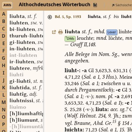
Althochdeutsches Wörterbuch
AWb
Sächsische
A
liuhta
st. f.
,
liuhta
,
st. f.
bis
liuht
Bd. 5, Sp. 1193
B
liuhten
sw. v.
,
C
bi-liuhten
sw. v.
,
liuhta
st.
f.
,
mhd.
liuhte
Lexer
thuruh-liuhten
sw. v.
D
,
leuchte;
mnd.
lüchte,
mn
1
DWb
gi-liuhten
sw. v.
,
E
—
Graff
II,148.
in-liuhten
sw. v.
,
F
Alle
Belege
im
Nom.
Sg.,
wen
int-liuhten
G
angegeben
.
ir-liuhten
sw. v.
,
H
liuhtere
mfrk. st. m.
,
liuht-:
-a
Gl
3,623,3.
631,31
(-
I
liuhti
4,71,22
(
Sal.
a
1,
3
Hss.
).
Meine
J
gi-liuhti
st. n.
,
33,246
(
Sal.
a
1;
zwischen
u
u.
K
liuhtida
st. f.
,
durch
Pergamentloch
);
-e
Gl
3,
liuhtîg
adj.
L
,
(
Sal.
a
1;
-v-);
nom.
pl.
-a
2,691
liuhtnissi
st. n.
,
M
3,653,32.
4,71,23
(
Sal.
a
1
);
-e
liuimo
S.
25,28
(-v-);
liuta:
acc.
sg.?
G
N
[h]liumhaftîg
adj.
,
(
Wolf.
Helmst.
254,
9.
Jh.;
zum
O
[h]liumunt
st. m. f.
,
15
vgl.
Braune,
Ahd.
Gr.
§
154
P
-[h]liumuntâri
luichta:
71,23
(
Sal.
a
1,
15.
Jh.