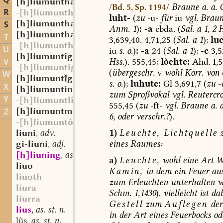
Q
[h]liumunthaft
adj.
,
Braune
a.
a.
O
/Bd. 5, Sp. 1194/
R
-[h]liumunthaftî
luht-
(
zu
-u-
für
iu
vgl.
Brau
[h]liumunthaftîg
adj.
S
,
Anm.
1
)
:
-a
ebda.
(
Sal.
a
1,
2
H
[h]liumunthaftgî
st. f.
,
T
3,639,40.
4,71,25
(
Sal.
a
1
);
lu
-[h]liumunthaftôn
U
iu
s.
o.
)
:
-a
24
(
Sal.
a
1
);
-e
3,5
[h]liumuntîg
adj.
,
Hss.
).
555,45;
lchte:
Ahd.
I,
V
-[h]liumuntîg
(
übergeschr.
v
wohl
Korr.
von
W
[h]liumuntgî
st. f.
,
s.
o.
);
luhute:
Gl
3,691,7
(
zu
-
X
[h]liumunting
st. m.
,
zum
Sproßvokal
vgl.
Reutercr
Y
-[h]liumuntlîh
555,45
(
zu
-ft-
vgl.
Braune
a.
a
[h]liumuntmâri
adj.
Z
,
6,
oder
verschr.?
).
-[h]liumuntôn
1)
Leuchte,
Lichtquelle
liuni
adv.
,
eines
Raumes:
gi-liuni
adj.
,
[h]liuning
as. st. m.
,
a)
Leuchte,
wohl
eine
Art
W
liuo
Kamin,
in
dem
ein
Feuer
au
liuoth
zum
Erleuchten
unterhalten
w
liura
Schm.
1,1430
),
vielleicht
ist
dab
liurra
Gestell
zum
Auflegen
der
lius
as. st. n.
,
in
der
Art
eines
Feuerbocks
od
lûs
as. st. n.
,