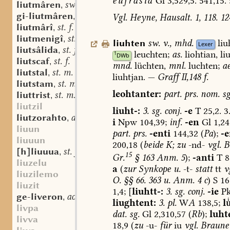
eufrasia
Gl
3,529,5.
541,15.
liutmâren
sw. v.
,
gi-liutmâren
sw. v.
Vgl.
Heyne,
Hausalt.
1,
118.
12
,
liutmârî
st. f.
,
liutmenigî
st. f.
,
liuhten
sw.
v.
,
mhd.
liu
Lexer
liutsâlida
st. f.
,
leuchten;
as.
liohtian,
li
1
DWb
liutscaf
st. f.
,
mnd.
lüchten,
mnl.
luchten;
ae
liutstal
st. m.
,
liuhtjan
.
—
Graff
II,148
f.
liutstam
st. m.
,
leohtanter:
part.
prs.
nom.
sg
liuttrist
st. m. n.
,
liutzil
liuht-:
3.
sg.
conj.
-e
T
25,2.
3
liutzorahto
adv.
,
i
Npw
104,39;
inf.
-en
Gl
1,24
liuun
part.
prs.
-enti
144,32
(
Pa
);
-e
liuuun
200,18
(
beide
K;
zu
-nd-
vgl.
B
[h]liuuua
st. f.
,
15
Gr.
§
163
Anm.
5
);
-anti
T
8
liuzelu
a
(
zur
Synkope
u.
-t-
statt
tt
v
liuzilemo
O.
§§
66.
363
u.
Anm.
4
c
)
S
16
liuzit
1,4;
[
liuhtt-:
3.
sg.
conj.
-ie
P
ge-liveron
aostndfrk. sw. v.
,
liughtent:
3.
pl.
W
A
138,5;
l
livpa
dat.
sg.
Gl
2,310,57
(
Rb
);
luht
livva
18,9
(
zu
-u-
für
iu
vgl.
Braune