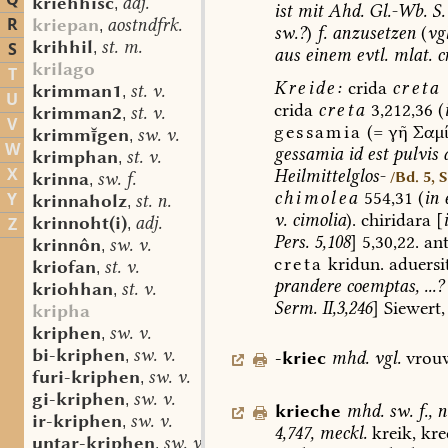
Q
kriehhisc
adj.
,
ist
mit
Ahd.
Gl.-Wb.
S.
R
kriepan
aostndfrk.
,
sw.?
)
f.
anzusetzen
(
vgl
krihhil
st. m.
S
,
aus
einem
evtl.
mlat.
cr
krilago
T
Kreide:
crida
creta
krimman1
st. v.
,
U
crida
creta
3,212,36
(
krimman2
st. v.
,
V
gessamia
(=
γῆ
Σαμί
krimmgen
sw. v.
,
W
gessamia
id
est
pulvis
krimphan
st. v.
,
X
Heilmittelglos-
/Bd. 5, 
krinna
sw. f.
,
chimolea
554,31
(
in
Y
krinnaholz
st. n.
,
v.
cimolia
).
chiridara
[
krinnoht(i)
adj.
Z
,
Pers.
5,108
]
5,30,22.
ant
krinnôn
sw. v.
,
creta
kridun.
aduersi
kriofan
st. v.
,
prandere
coemptas,
...?
kriohhan
st. v.
,
Serm.
II,3,246
]
Siewert,
kripha
kriphen
sw. v.
,
bi-kriphen
sw. v.
-kriec
mhd.
vgl.
vrouw
,
furi-kriphen
sw. v.
,
gi-kriphen
sw. v.
,
krieche
mhd.
sw.
f.
,
n
ir-kriphen
sw. v.
,
4,747,
meckl.
kreik,
kre
untar-kriphen
sw. v.
,