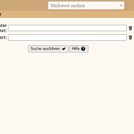
Stichwort suchen
e
ter
ext:
ort:
Suche ausführen
Hilfe