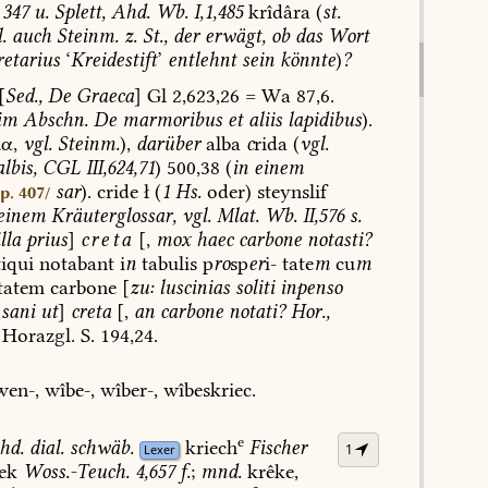
347
u.
Splett,
Ahd.
Wb.
I,1,485
krîdâra
(
st.
.
auch
Steinm.
z.
St.,
der
erwägt,
ob
das
Wort
etarius
‘
Kreidestift
’
entlehnt
sein
könnte
)
?
[
Sed.,
De
Graeca
]
Gl
2,623,26
=
Wa
87,6.
im
Abschn.
De
marmoribus
et
aliis
lapidibus
).
α,
vgl.
Steinm.
),
darüber
alba
c
rida
(
vgl.
albis,
CGL
III,624,71
)
500,38
(
in
einem
sar
).
cride
ł
(
1
Hs.
oder)
steynslif
Sp. 407/
einem
Kräuterglossar,
vgl.
Mlat.
Wb.
II,576
s.
illa
prius
]
creta
[,
mox
haec
carbone
notasti?
iqui
notabant
i
n
tabulis
p
ro
sp
er
i-
tate
m
cu
m
tatem
carbone
[
zu:
luscinias
soliti
inpenso
sani
ut
]
creta
[,
an
carbone
notati?
Hor.,
Horazgl.
S.
194,24.
en-,
wîbe-,
wîber-,
wîbeskriec.
e
hd.
dial.
schwäb.
kriech
Fischer
1
Lexer
ek
Woss.-Teuch.
4,657
f.
;
mnd.
krêke,