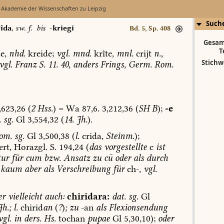
 Akademie der Wissenschaften zu Leipzig
Such
rîda
,
sw. f.
bis
-kriegi
Bd. 5, Sp. 408
Gesam
T
e,
nhd.
kreide;
vgl.
mnd.
krîte,
mnl.
crijt
n.,
Stichw
vgl.
Franz
S.
11.
40,
anders
Frings,
Germ.
Rom.
,623,26
(
2
Hss.
)
=
Wa
87,6.
3,212,36
(
SH
B
);
-e
.
sg.
Gl
3,554,32
(
14.
Jh.
).
om.
sg.
Gl
3,500,38
(
l.
crida,
Steinm.
);
rt,
Horazgl.
S.
194,24
(
das
vorgestellte
c
ist
tur
für
cum
bzw.
Ansatz
zu
cū
oder
als
durch
kaum
aber
als
Verschreibung
für
ch-,
vgl.
er
vielleicht
auch:
chiridara:
dat.
sg.
Gl
h.;
l.
chirid
an
(
?
)
;
zu
-an
als
Flexionsendung
gl.
in
ders.
Hs.
tochan
pupae
Gl
5,30,10);
oder