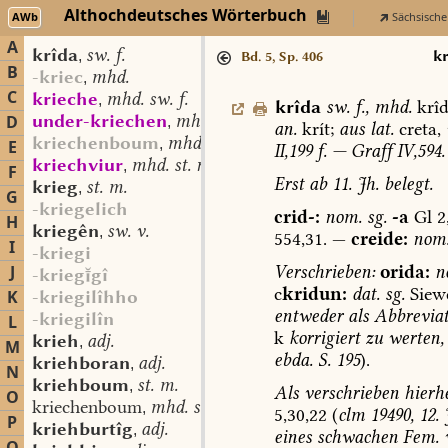
Althochdeutsches Wörterbuch
AWb
Sächsische
A
krîda
sw. f.
,
k
Bd. 5, Sp. 406
B
-kriec
mhd.
,
C
krieche
mhd. sw. f.
,
krîda
sw.
f.
,
mhd.
krîd
under-kriechen
mhd. st. v.
D
,
an.
krít;
aus
lat.
creta,
kriechenboum
mhd.
,
E
II,199
f.
—
Graff
IV,594.
kriechviur
mhd. st. n.
,
F
Erst
ab
11.
Jh.
belegt.
krieg
st. m.
,
G
-kriegelich
crid-:
nom.
sg.
-a
Gl
2
H
kriegên
sw. v.
,
554,31.
—
creide:
nom
I
-kriegi
Verschrieben:
orida:
n
J
-krieggî
c
kridun:
dat.
sg.
Siewe
K
-kriegilîhho
entweder
als
Abbrevia
-kriegilîn
L
k
korrigiert
zu
werten,
krieh
adj.
,
M
ebda.
S.
195
).
kriehboran
adj.
,
N
kriehboum
st. m.
,
Als
verschrieben
hierh
O
kriechenboum
mhd. st. m.
,
5,30,22
(
clm
19490,
12.
J
P
kriehburtîg
adj.
,
eines
schwachen
Fem.
v