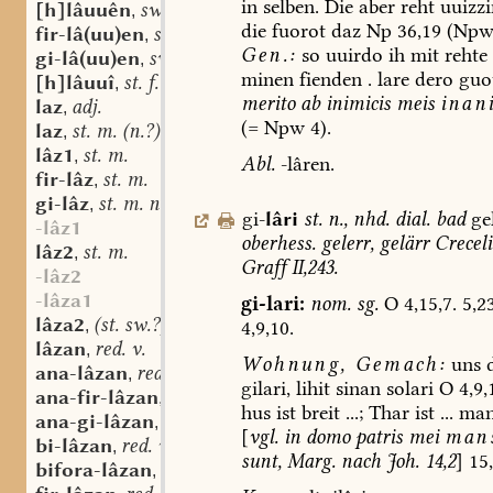
in
selben.
Die
aber
reht
uuizzi
[h]lâuuên
sw. v.
,
die
fuorot
daz
Np
36,19
(Np
fir-lâ(uu)en
sw. v.
,
Gen.:
so
uuirdo
ih
mit
rehte
gi-lâ(uu)en
sw. v.
,
minen
fienden
.
lare
dero
guo
[h]lâuuî
st. f.
,
merito
ab
inimicis
meis
inan
laz
adj.
,
(=
Npw
4).
laz
st. m. (n.?)
,
lâz1
st. m.
,
Abl.
-lâren.
fir-lâz
st. m.
,
gi-lâz
st. m. n.
,
gi-
lâri
st.
n.
,
nhd.
dial.
bad
ge
-lâz1
oberhess.
gelerr,
gelärr
Creceli
lâz2
st. m.
,
Graff
II,243.
-lâz2
-lâza1
gi-lari:
nom.
sg.
O
4,15,7.
5,23
lâza2
(st. sw.?) f.
,
4,9,10.
lâzan
red. v.
,
Wohnung,
Gemach:
uns
d
ana-lâzan
red. v.
,
gilari,
lihit
sinan
solari
O
4,9,
ana-fir-lâzan
red. v.
,
hus
ist
breit
...;
Thar
ist
...
man
ana-gi-lâzan
red. v.
,
[
vgl.
in
domo
patris
mei
man
bi-lâzan
red. v.
,
sunt,
Marg.
nach
Joh.
14,2
]
15,
bifora-lâzan
red. v.
,