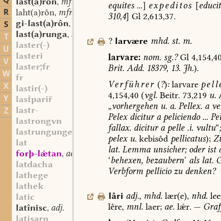
Q
last(a)rôn
mfrk. (?) sw. v.
,
equites
...]
expeditos
[
educit
R
laht(a)rôn
mfrk. (?) sw. v.
,
310,4
]
Gl
2,613,37.
gi-last(a)rôn
sw. v.
S
,
last(a)runga
st. f.
,
T
?
larvære
mhd.
st.
m.
laster(-)
U
lasteri
larvare:
nom.
sg.?
Gl
4,154,4
V
lasterfr
Brit.
Add.
18379,
13.
Jh.
).
W
fr
Verführer
(
?
)
:
larvare
pell
X
lastir(-)
4,154,40
(
vgl.
Beitr.
73,219
u.
Y
laspari
„
vorhergehen
u.
a.
Pellex.
a
ve
lastr-
Z
Pelex
dicitur
a
peliciendo
...
Pe
lastrongvn
fallax.
dicitur
a
pelle
.i.
vultu
“
;
lastrungungen
pelex
u.
kebisôd
pellicatus
);
Z
lat
lat.
Lemma
unsicher
;
oder
ist
forþ-lǽtan
ae. red. v.
,
‘
behexen,
bezaubern
’
als
lat.
G
latdacha
Verbform
pellicio
zu
denken?
lathege
lathek
lâri
adj.
,
mhd.
lær(e),
nhd.
lee
latic
lêre,
mnl.
laer;
ae.
lǽr.
—
Graf
latînisc
adj.
,
latisarn