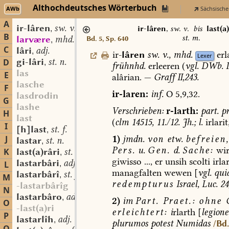
Althochdeutsches Wörterbuch
AWb
Sächsische
A
ir-lâren
sw. v.
,
ir-lâren
,
sw. v.
bis
last(a
B
st. m.
larvære
mhd. st. m.
Bd. 5, Sp. 640
,
C
lâri
adj.
,
ir-
lâren
sw.
v.
,
mhd.
erl
Lexer
gi-lâri
st. n.
D
,
frühnhd.
erleeren
(
vgl.
DWb.
I
las
E
alârian.
—
Graff
II,243.
lasche
F
ir-laren:
inf.
O
5,9,32.
lasdrodin
G
lashe
Verschrieben:
r-larth:
part.
pr
H
last
(
clm
14515,
11./12.
Jh.;
l.
irlarit
I
[h]last
st. f.
,
1)
jmdn.
von
etw.
befreien
J
lastar
st. n.
,
Pers.
u.
Gen.
d.
Sache:
wi
K
last(a)râri
st. m.
,
giwisso
...,
er
unsih
scolti
irla
lastarbâri
adj.
L
,
managfalten
wewen
[
vgl.
qui
lastarbârî
st. f.
,
M
redempturus
Israel,
Luc.
24
-lastarbârîg
N
lastarbâro
adv.
,
2)
im
Part.
Praet.:
ohne
G
O
-last(a)ri
erleichtert:
i
rlarth
[
legion
P
lastarlîh
adj.
,
plurumos
potest
Numidas
/Bd.