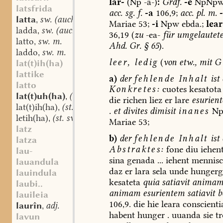
lar-
(Np
-â-)
:
Grdf.
-e
NpNp
latsfrida
acc.
sg.
f.
-a
106,9;
acc.
pl.
m.
latta
sw. (auch st.) f.
,
Mariae
53;
-i
Npw
ebda.;
lear
ladda
sw. (auch st.) f.
,
36,19
(
zu
-ea-
für
umgelautete
latto
sw. m.
,
Ahd.
Gr.
§
65
).
laddo
sw. m.
,
leer,
ledig
(
von
etw.,
mit
G
lat(t)ih(ha)
lattike
a)
der
fehlende
Inhalt
ist
latto
Konkretes:
cuotes
kesatota
lat(t)uh(ha)
(st. sw.?) f.
,
die
richen
liez
er
lare
esurient
lat(t)ih(ha)
(st. sw.?) f.
,
.
et
divites
dimisit
inanes
Np
letih(ha)
(st. sw.?) f.
,
Mariae
53;
latz
b)
der
fehlende
Inhalt
ist
latza
Abstraktes:
fone
diu
iehen
lau-
sina
genada
...
iehent
mennis
lauandula
daz
er
lara
sela
unde
hungerg
lauindula
kesateta
quia
satiavit
anima
laubi..
animam
esurientem
satiavit
b
lauileia
106,9.
die
hie
leara
conscient
laurîn
adj.
,
habent
hunger
.
uuanda
sie
tr
lavun