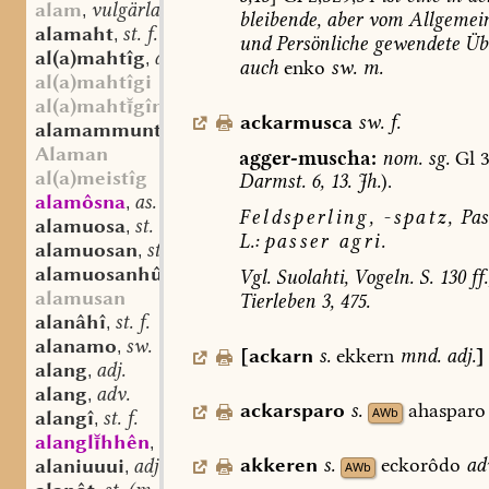
alam
vulgärlat.?
,
bleibende,
aber
vom
Allgemei
alamaht
st. f.
,
und
Persönliche
gewendete
Übe
al(a)mahtîg
adj.
,
auch
enko
sw.
m.
al(a)mahtîgi
al(a)mahtgîn
ackarmusca
sw.
f.
alamammunto
adv.
,
Alaman
agger-muscha:
nom.
sg.
Gl
3
al(a)meistîg
Darmst.
6,
13.
Jh.
).
alamôsna
as. f.
,
Feldsperling,
-spatz,
Pas
alamuosa
st. sw. f.
,
L.:
passer
agri.
alamuosan
st. n.
,
alamuosanhûs
st. n.
,
Vgl.
Suolahti,
Vogeln.
S.
130
ff.
alamusan
Tierleben
3,
475.
alanâhî
st. f.
,
alanamo
sw. m.
,
[
ackarn
s.
ekkern
mnd.
adj.
]
alang
adj.
,
alang
adv.
,
ackarsparo
s.
ahasparo
AWb
alangî
st. f.
,
alanglhhên
mhd.? adv. dat. pl.
,
akkeren
s.
eckorôdo
ad
alaniuuui
adj.
,
AWb