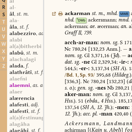
Q
al
R
al-
ackarman
st.
m.
,
mhd.
âl
st. m.
S
MWB
,
nhd.
ackersmann;
mnd.
1
ala-
DWb
T
ackerman;
ae.
æcerman;
an.
a
âla
st. f.
,
U
Graff
II,
739.
alabezziro
adj. comp.
,
V
alabi
acch-ar-man:
nom.
sg.
S
171
W
al(a)bitherbi
Nc
780,24
[132,23
Anm.].
—
a
X
alabû
st. m.
,
nom.
sg.
Gl
3,371,
16
(
Jd
).
—
a
Y
alachalagi
dat.
sg.
-ne
Gl
2,329,34;
-ir-:
alada
f.
Z
,
544,5;
-er-:
3,137,34
(
SH
A
).
1
alathrâtî
st. f.
,
395,68
(
Hildeg.
)
/Bd. 1, Sp. 93/
alaefni
[336,3].
Nc
780,24
[132,23]
(
d
alaemni
as. adj.
,
s.
o.
);
gen.
sg.
-nes
Nb
280,21
[
alaer
aker-man:
nom.
sg.
Gl
3,137
alærencia
Hss.
).
51
(
ebda.,
4
Hss.
).
185,1
alafesti
adj.
,
137,54
(
SH
A,
12.
Jh.
);
-men:
alafestî
st. f.
,
12.
Jh.
);
acc.
pl.
-man
420,40
(
al(a)festinunga
Ackersmann,
Landmann
alagâha
achirman
[(
Kain
u.
Abel
)]
fo
alagâhî
st. f.
,