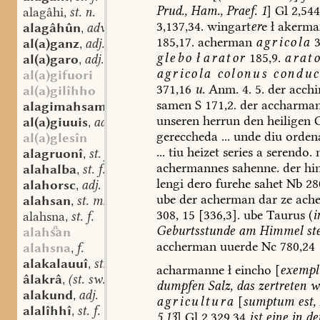
Prud.,
Ham.,
Praef.
1
]
Gl
2,544
alagâhi
st. n.
,
3,137,34.
wingart
er
e
ł
akerma
alagâhûn
adv.
,
185,17.
acherman
agricola
3
al(a)ganz
adj.
,
glebo
ł
arator
185,9.
arat
al(a)garo
adj.
,
agricola
colonus
conduc
al(a)gifuori
371,16
u.
Anm.
4.
5.
der
acch
al(a)gilîhho
samen
S
171,2.
der
accharma
alagimahsamo
adv.
,
unseren
herrun
den
heiligen
C
al(a)giuuis
adj.
,
gereccheda
...
unde
diu
orden
al(a)glesîn
...
tiu
heizet
series
a
serendo.
n
alagruonî
st. f.
,
achermannes
sahenne.
der
hi
alahalba
st. f.
,
lengi
dero
furehe
sahet
Nb
28
alahorsc
adj.
,
ube
der
acherman
dar
ze
ache
alahsan
st. m.
,
308,
15
[336,3].
ube
Taurus
(
i
alahsna
st. f.
,
Geburtsstunde
am
Himmel
st
alahn
accherman
uuerde
Nc
780,24
alahsna
f.
,
alakalauuî
st. f.
,
acharmanne
ł
eincho
[
exemp
âlakrâ
(st. sw.) f.
,
dumpfen
Salz,
das
zertreten
w
alakund
adj.
,
agricultura
[
sumptum
est,
alalîhhî
st. f.
,
5,13
]
Gl
2,329,34
ist
eine
in
de