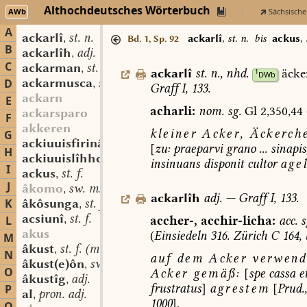
Althochdeutsches Wörterbuch
AWb
Sächsische
A
ackarlî
st. n.
,
ackarlî
,
st. n.
bis
ackus
,
Bd. 1, Sp. 92
B
ackarlîh
adj.
,
C
ackarman
st. m.
,
ackarlî
st.
n.
,
nhd.
äcker
1
DWb
ackarmusca
sw. f.
D
,
Graff
I,
133.
ackarn
E
acharli:
nom.
sg.
Gl
2,350,44
ackarsparo
F
akkeren
kleiner
Acker,
Äckerche
G
ackiuuisfirinâri
st. m.
,
[
zu:
praeparvi
grano
...
sinapis
H
ackiuuislîhho
adv.
,
insinuans
disponit
cultor
agel
I
ackus
st. f.
,
J
âkomo
sw. m.
,
ackarlîh
adj.
—
Graff
I,
133.
K
âkôsunga
st. f.
,
acsiunî
st. f.
accher-,
acchir-licha:
acc.
s
L
,
akus
(
Einsiedeln
316.
Zürich
C
164,
M
âkust
st. f. (m.)
,
N
auf
dem
Acker
verwend
âkust(e)ôn
sw. v.
,
O
Acker
gemäß:
[
spe
cassa
e
âkustîg
adj.
,
frustratus
]
agrestem
[
Prud.
P
al
pron. adj.
,
1000
].