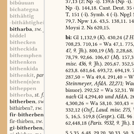
37,13
(2;
Np
-î).
139,6
(Np
-î).
bibûuuan
Np
-î).
144,18.
Cant.
Deut.
35
bichategna
T,
151
(-î).
Symb.
4
(-î).
Npgl
5
bithâhtîg
79,7.
Npw
1,6.
43,5.
138,11.
14
-bithâhtîgheit
st. f.
,
Moysi
2.
Ns
620,15.
bitharba
sw. f.
,
biddel
bi:
Gl
1,132,9
(
K
).
430,24
(
2
Hs
bithecken
708,23.
710,16
=
Wa
47,1.
775
bitheckida
47,
9.
Jh.
).
800,19
(
M
).
2,28,68.
bithemphen
78,79.
92,66.
106,47
(
M
).
157,3
bithenken
misc.
436,
9.
Jh.
).
205,67.
352,5
bithenkida
623,8.
681,64.
693,72.
694,19.
7
bithenkit
part. prt.
,
287,50
=
Wa
49,4.
291,40
=
W
bithen(n)en
Steinmeyer,
AfdA.
22,271;
Wad
bitheppen
bisuor).
292,52
=
Wa
52,31.
W
bitherba
st. f.
,
nach
Gl
4,294,40
und
AfdA.
26
bitherben
sw. v.
,
4,300,26
=
Wa
58,10.
303,43
=
bithirben?
sw. v.
,
332,12
(
Oxf.,
Laud.
misc.
275,
W
fir-bitherben
sw. v.
,
5,
16,5.
519,8
(
Gespr.
).
GlL
96
fir-thirben
sw. v.
,
62,448,18
(
Paris.
9532,
9.
Jh.
).
B
gi-bitherben
sw. v.
,
S
5,35.
6,48.
29,20.
30,33.
50.
3