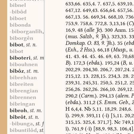
633,66.
635,4.
7.
637,5.
639,10.
bibnel
647,12.
649,43.
656,64.
657,56.
-bibôd
667,13.
56.
669,34.
668,10.
736,
biboet
753,9.
758,6.
772,8.
3,13,16
(
C
)
bibonda
16,9.
48
(
alle
Jc
).
300
Anm.
15
-biborganlîh
adj.
,
(
mus.
Salzb.,
9.
Jh.
).
323,33.
33
biborgên
Domkap.
O.
83,
9.
Jh.
).
35
(
ebd
bibot
st. n.
,
(
Exh.,
2
Hss.
).
66,18
(
Musp.,
u.
bibot
41.
43.
44.
45.
46.
69,
63.
70,68
biboteri
st. m.
,
B
).
172,3
(
ebda.
).
195,24
(
B,
u.
bibouhnen
202,29.
204,30.
206,7.
207,24.
2
bîbôz
st. m.
,
215,12.
13.
228,15.
234,3.
28.
2
bibrehhan
239,31.
245,31.
250,5.
251,2.
25
bibreiten
256,26.
262,26.
266,10.
269,12.
bibrengian
290,2
(
Carm.
).
294,13
(
alem.
P
bibrennen
(
ebda.
).
311,2
(
S.
Emm.
Geb.,
2
bibringan
H
6,4,4.
Nb
5,11.
18,29.
248,6.
bibroh
st. m.
,
î).
299,9.
393,11
(-î)
[5,11.
20,2
bîbrôt
st. n.
,
315,15.
325,4.
371,7].
Nc
749,1
-bibunga
st. f.
,
î).
761,9
(-î)
[88,9.
98,3.
106,4]
bibuntilôd
st. n.
,