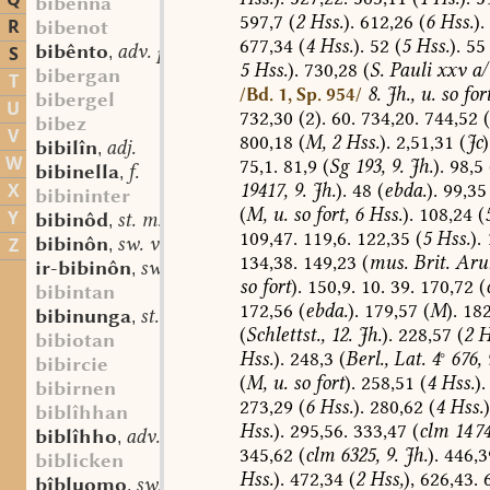
Q
bibenna
597,7
(
2
Hss.
).
612,26
(
6
Hss.
).
R
bibenot
677,34
(
4
Hss.
).
52
(
5
Hss.
).
55
bibênto
adv. part. prs.
S
,
5
Hss.
).
730,28
(
S.
Pauli
xxv
a/
bibergan
T
8.
Jh.,
u.
so
for
/Bd. 1, Sp. 954/
bibergel
U
732,30
(2).
60.
734,20.
744,52
(
bibez
V
800,18
(
M,
2
Hss.
).
2,51,31
(
Jc
)
bibilîn
adj.
,
W
75,1.
81,9
(
Sg
193,
9.
Jh.
).
98,5
bibinella
f.
,
19417,
9.
Jh.
).
48
(
ebda.
).
99,35
X
bibininter
(
M,
u.
so
fort,
6
Hss.
).
108,24
(
Y
bibinôd
st. m.
,
109,47.
119,6.
122,35
(
5
Hss.
).
bibinôn
sw. v.
Z
,
134,38.
149,23
(
mus.
Brit.
Aru
ir-bibinôn
sw. v.
,
so
fort
).
150,9.
10.
39.
170,72
(
bibintan
172,56
(
ebda.
).
179,57
(
M
).
182
bibinunga
st. f.
,
(
Schlettst.,
12.
Jh.
).
228,57
(
2
H
bibiotan
Hss.
).
248,3
(
Berl.,
Lat.
4
°
676,
bibircie
(
M,
u.
so
fort
).
258,51
(
4
Hss.
).
bibirnen
273,29
(
6
Hss.
).
280,62
(
4
Hss.
)
biblîhhan
Hss.
).
295,56.
333,47
(
clm
14 74
biblîhho
adv.
,
345,62
(
clm
6325,
9.
Jh.
).
446,3
biblicken
Hss.
).
472,34
(
2
Hss,
),
626,43.
6
bîbluomo
sw. m.
,