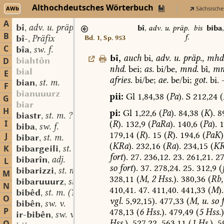
Althochdeutsches Wörterbuch
AWb
Sächsische
A
bî
adv. u. präp.
,
bî
,
adv. u. präp.
bis
biba
B
f.
bî-
Präfix
Bd. 1, Sp. 953
,
C
bîa
sw. f.
,
bî
,
auch
bi,
adv.
u.
präp.
,
mhd
biahtôn
D
nhd.
bei;
as.
bi/be,
mnd.
bî,
mn
bial
E
afries.
bi/be;
ae.
be/bi;
got.
bi.
bian
st. m.
,
F
bianuuurz
pii:
Gl
1,84,38
(
Pa
).
S
212,24
(
G
biar
H
pi:
Gl
1,22,6
(
Pa
).
84,38
(
K
).
89
biastr
st. m. ?
,
I
(
R
).
132,9
(
PaRa
).
140,6
(
Pa
).
1
biba
sw. f.
,
179,14
(
R
).
15
(
R
).
194,6
(
PaK
)
J
bibar
st. m.
,
(
KRa
).
232,16
(
Ra
).
234,15
(
KR
K
bibargeili
st. n.
,
fort
).
27.
236,12.
23.
261,21.
27
bibarîn
adj.
L
,
so
fort
).
37.
278,24.
25.
312,9
(
bibarizzi
st. n.
,
M
328,11
(
M,
2
Hss.
).
380,36
(
Rb,
bibaruuurz
st. f.
,
N
410,41.
47.
411,40.
441,33
(
M
).
bibêd
st. m. (?)
,
O
vgl.
5,92,15).
477,33
(
M,
u.
so
f
bibên
sw. v.
,
P
478,13
(
6
Hss.
).
479,49
(
5
Hss.
)
ir-bibên
sw. v.
,
Hss.
).
527,22.
563,11
(
1
Hs.
).
5