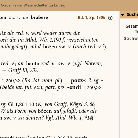
 Akademie der Wissenschaften zu Leipzig
Such
zen
,
sw. v.
bis
brābere
Bd. 1, Sp. 1306
Gesam
T
tz
als
red.
v.
wird
weder
durch
die
Stichw
och
die
im
Mhd.
Wb.
1,190
f.
verzeichneten
nahegelegt
),
mhd.
bôen
sw.
v.
(
auch
red.
v.?
),
red.
v.
;
an.
bauta
red.
v.,
sw.
v.
(
vgl.
Noreen,
.
—
Graff
III,
232.
1,260,32
(
Ra,
lat.
nom.
pl.
).
—
pozz-:
2.
sg.
-
(
beide
lat.
fut.
ex.
);
part.
prs.
-endi
1,260,32
sg.
Gl
1,261,10
(
K,
von
Graff,
Kögel
S.
66,
77
als
Form
von
bôzen
aufgefaßt,
oder
als
n
sw.
v.
zu
deuten?
Vgl.
Ahd.
Wb.
1,
914
).
zendi
tundentes
Gl
1,260,32.
pozit