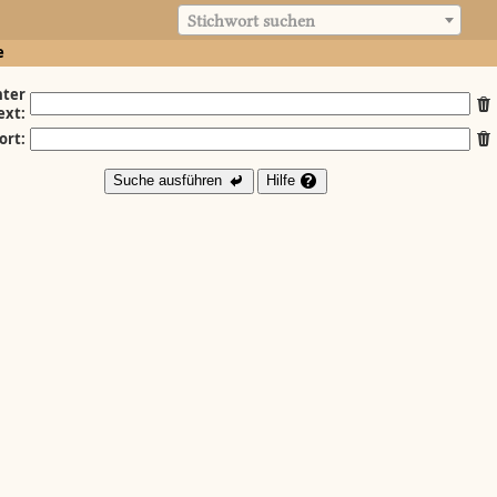
Stichwort suchen
e
ter
ext:
ort:
Suche ausführen
Hilfe