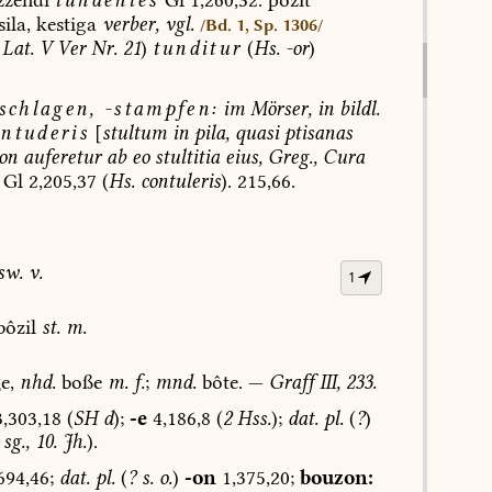
ila,
kestiga
verber,
vgl.
/Bd. 1, Sp. 1306/
Lat.
V
Ver
Nr.
21
)
tunditur
(
Hs.
-or
)
schlagen,
-stampfen:
im
Mörser,
in
bildl.
ontuderis
[
stultum
in
pila,
quasi
ptisanas
on
auferetur
ab
eo
stultitia
eius,
Greg.,
Cura
Gl
2,205,37
(
Hs.
contuleris
).
215,66.
sw.
v.
1
bôzil
st.
m.
e,
nhd.
boße
m.
f.
;
mnd.
bôte.
—
Graff
III,
233.
,303,18
(
SH
d
);
-e
4,186,8
(
2
Hss.
);
dat.
pl.
(
?
)
sg.,
10.
Jh.
).
694,46;
dat.
pl.
(
?
s.
o.
)
-on
1,375,20;
bouzon: