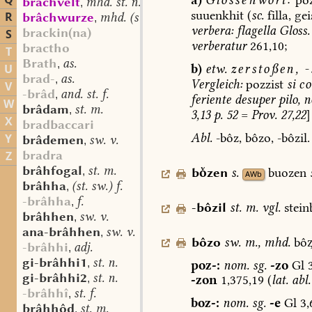
Q
brâchvelt
mhd. st. n.
,
suuenkhit
(
sc.
filla,
geis
R
brâchwurze
mhd. (st. sw.?) f.
,
verbera:
flagella
Gloss.
brackin(na)
S
verberatur
261,10;
bractho
T
Brath
as.
,
b)
etw.
zerstoßen,
-
U
brad-
as.
,
Vergleich:
pozzist
si
c
V
-brâd
and. st. f.
,
feriente
desuper
pilo,
n
W
brâdam
st. m.
,
3,13
p.
52
=
Prov.
27,22
]
X
bradbaccari
Abl.
-bôz,
bôzo,
-bôzil.
Y
brâdemen
sw. v.
,
bradra
Z
brâhfogal
st. m.
bzen
s.
buozen
,
AWb
brâhha
(st. sw.) f.
,
-brâhha
f.
,
-bôzil
st.
m.
vgl.
stein
brâhhen
sw. v.
,
ana-brâhhen
sw. v.
,
bôzo
sw.
m.
,
mhd.
bô
-brâhhi
adj.
,
gi-brâhhi1
st. n.
,
poz-:
nom.
sg.
-zo
Gl
3
gi-brâhhi2
st. n.
,
-zon
1,375,19
(
lat.
abl.
-brâhhî
st. f.
,
boz-:
nom.
sg.
-e
Gl
3,
brâhhôd
st. m.
,