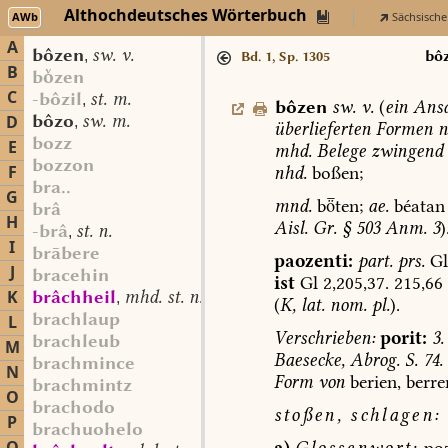
Althochdeutsches Wörterbuch
AWb
Sächsische
A
bôzen
sw. v.
,
bô
Bd. 1, Sp. 1305
B
bzen
C
-bôzil
st. m.
,
bôzen
sw.
v.
(
ein
Ansa
bôzo
sw. m.
D
,
überlieferten
Formen
n
bozz
E
mhd.
Belege
zwingend
bozzon
F
nhd.
boßen;
bra..
G
mnd.
bten;
ae.
béatan
brâ
H
Aisl.
Gr.
§
503
Anm.
3
)
-brâ
st. n.
,
I
brābere
paozenti:
part.
prs.
Gl
J
bracehin
ist
Gl
2,205,37.
215,66
K
brâchheil
mhd. st. n.
,
(
K,
lat.
nom.
pl.
).
brachlaup
L
Verschrieben:
porit:
3.
brachleub
M
Baesecke,
Abrog.
S.
74.
brachmince
N
Form
von
berien,
berre
brachmintz
O
brachodo
stoßen,
schlagen:
P
brachuohelo
a)
Glossenwort:
poz