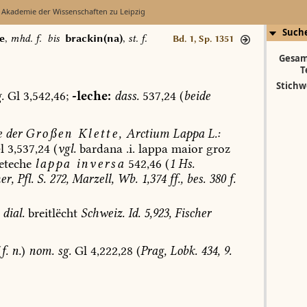
 Akademie der Wissenschaften zu Leipzig
Such
e
,
mhd. f.
bis
brackin(na)
,
st. f.
Bd. 1, Sp. 1351
Gesam
T
Stichw
.
Gl
3,542,46;
-leche:
dass.
537,24
(
beide
e
der
Großen
Klette,
Arctium
Lappa
L.:
l
3,537,24
(
vgl.
bardana
.i.
lappa
maior
groz
leteche
lappa
inversa
542,46
(
1
Hs.
er,
Pfl.
S.
272,
Marzell,
Wb.
1,374
ff.,
bes.
380
f.
dial.
breitlëcht
Schweiz.
Id.
5,923,
Fischer
(
f.
n.
)
nom.
sg.
Gl
4,222,28
(
Prag,
Lobk.
434,
9.