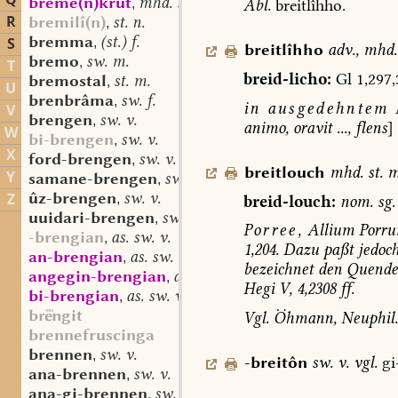
Q
breme(n)krût
mhd. st. n.
Abl.
breitlîhho.
,
R
bremilî(n)
st. n.
,
bremma
(st.) f.
S
,
breitlîhho
adv.
,
mhd.
bremo
sw. m.
,
T
breid-licho:
Gl
1,297,
bremostal
st. m.
,
U
brenbrâma
sw. f.
,
in
ausgedehntem
V
brengen
sw. v.
,
animo,
oravit
...,
flens
]
W
bi-brengen
sw. v.
,
X
ford-brengen
sw. v.
,
breitlouch
mhd.
st.
m
Y
samane-brengen
sw. v.
,
ûz-brengen
sw. v.
Z
,
breid-louch:
nom.
sg.
uuidari-brengen
sw. v.
,
Porree,
Allium
Porr
-brengian
as. sw. v.
,
1,204.
Dazu
paßt
jedoc
an-brengian
as. sw. v.
,
bezeichnet
den
Quendel
angegin-brengian
as. sw. v.
,
Hegi
V,
4,2308
ff.
bi-brengian
as. sw. v.
,
bgit
Vgl.
Öhmann,
Neuphil.
brennefruscinga
brennen
sw. v.
,
-breitôn
sw.
v.
vgl.
gi
ana-brennen
sw. v.
,
ana-gi-brennen
sw. v.
,