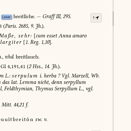
breitlîche.
—
Graff
III,
295.
Lexer
1
3
(
Paris.
2685,
9.
Jh.
).
Maße,
sehr:
[
cum
esset
Anna
amaro
largiter
[
1.
Reg.
1,10
].
.
,
nhd.
breitlauch.
Gl
4,191,41
(
2
Hss.,
14.
Jh.
).
um
L.:
serpulum
i.
herba
?
Vgl.
Marzell,
Wb.
h
das
lat.
Lemma
nicht,
denn
serpyllum
,
Feldthymian,
Thymus
Serpyllum
L.,
vgl.
Mitt.
44,21
f.
-
uuîtbreitôn
sw.
v.