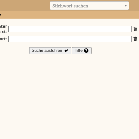
Stichwort suchen
e
ter
ext:
ort:
Suche ausführen
Hilfe