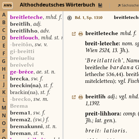
Althochdeutsches Wörterbuch
AWb
Sächsische
A
breitleteche
mhd. f.
,
breitletech
Bd. 1, Sp. 1350
B
breitlîh
adj.
,
C
breitlîhho
adv.
,
breitleteche
mhd.
f.
breitlouch
mhd. st. m.
D
,
breit-leteche:
nom.
sg
-breitôn
sw. v.
,
E
Wien
2524,
13.
Jh.
).
gi-breitti
F
breiueliu
‘
Breitlattich
’,
Nam
G
breivelvi
breitleche
bardana
G
H
ge-bréce
ae. st. n.
,
letheche
536,44).
breit
I
brecka
sw. f.
,
mitelcletten);
vgl.
Fisch
J
breckin(na)
st. f.
,
K
brackin(na)
st. f.
,
breitlîh
adj.
;
vgl.
nhd.
-brecko
sw. m.
L
,
1,1392.
Brema
M
brema1
sw. f.
preit-lihhora:
comp.
,
N
brema2
(sw.) f.
Jh.;
lat.
gen.
).
,
O
bremakunni
st. n.
,
breit:
latioris.
P
breman
st. v.
,