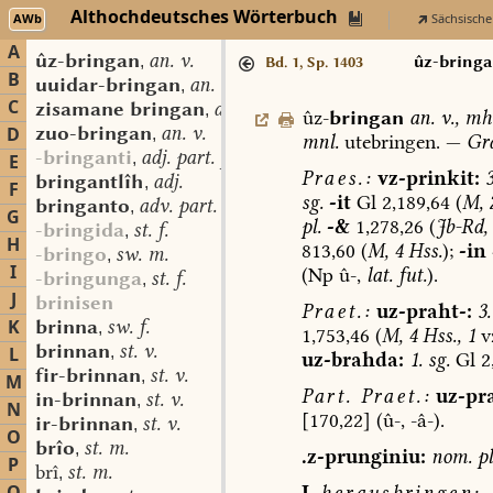
Althochdeutsches Wörterbuch
AWb
Sächsische
A
ûz-bringan
an. v.
,
ûz-bring
Bd. 1, Sp. 1403
B
uuidar-bringan
an. v.
,
C
zisamane bringan
an. v.
,
ûz-
bringan
an.
v.
,
mh
zuo-bringan
an. v.
D
,
mnl.
utebringen.
—
Gr
-bringanti
adj. part. prs.
,
E
Praes.:
vz-prinkit:
3
bringantlîh
adj.
,
F
sg.
-it
Gl
2,189,64
(
M,
bringanto
adv. part. prs.
,
G
pl.
-&
1,278,26
(
Jb-Rd,
-bringida
st. f.
,
H
813,60
(
M,
4
Hss.
);
-in
-bringo
sw. m.
,
I
(Np
û-,
lat.
fut.
).
-bringunga
st. f.
,
J
brinisen
Praet.:
uz-praht-:
3.
K
brinna
sw. f.
,
1,753,46
(
M,
4
Hss.,
1
vz
brinnan
st. v.
L
,
uz-brahda:
1.
sg.
Gl
2
fir-brinnan
st. v.
,
M
Part.
Praet.:
uz-pr
in-brinnan
st. v.
,
N
[170,22]
(û-,
-â-).
ir-brinnan
st. v.
,
O
brîo
st. m.
,
.z-prunginiu:
nom.
pl
P
brî
st. m.
,
I.
herausbringen: