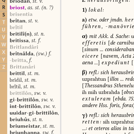
Q
briodan
st. v.
,
R
briost
as. st. (n. ?)
,
1)
lokal:
brisentia
S
a)
etw.
oder
jmdn.
her
brîtan
st. v.
,
T
führen,
-manövrie
brtil
U
britilî(n)
st. n.
,
α)
mit
Akk.
d.
Sache:
u
V
britissa
st. f.
,
efferetis
[
de
carnibu
W
Britlandâri
[
sinum
...
consideraban
X
brîtnâlda
(sw.) f.
,
eicere
[
navem,
Acta
2
Y
-britta
f.
,
aena
...]
expediunt
[
Brittanâri
Z
β)
refl.:
sich
herausbrin
brittil
st. m.
,
uzprahtun
[
illos
...
redd
brîdil
st. m.
,
[
Thessandrus
Sthenelu
brtil
st. m.
,
ih
mih
uzbrahda
[
obsc
brittilôn
sw. v.
,
extuleram
[
ebda.
75
gi-brittilôn
sw. v.
,
andere
Hss.
foris,
foras
int-brittilôn
sw. v.
,
uuidar-gi-brittilôn
sw. v.
,
γ)
refl.:
sich
herausbri
briuhûs
st. n.
,
retten:
sih
uzprahtu
briumeistar
st. m.
,
...:
et
ceteros
alios
in
tab
briuphanna
sw. f.
,