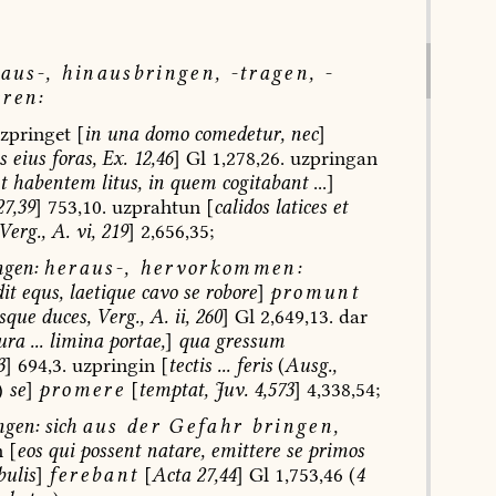
aus-,
hinausbringen,
-tragen
,
-
ren:
zpringet
[
in
una
domo
comedetur
,
nec
]
s
eius
foras,
Ex.
12,46
]
Gl
1,278,26.
uzpringan
t
habentem
litus,
in
quem
cogitabant
...]
7,39
]
753,10.
uzprahtun
[
calidos
latices
et
Verg.,
A.
vi,
219
]
2,656,35;
gen:
heraus-,
hervorkommen
:
it
equs,
laetique
cavo
se
robore
]
promunt
sque
duces,
Verg.,
A.
ii,
260
]
Gl
2,649,13.
dar
ura
...
limina
portae,
]
qua
gressum
3
]
694,3.
uzpringin
[
tectis
...
feris
(
Ausg.,
)
se
]
promere
[
temptat,
Juv.
4,573
]
4,338,54;
ngen:
sich
aus
der
Gefahr
bringen,
n
[
eos
qui
possent
natare,
emittere
se
primos
ulis
]
ferebant
[
Acta
27,44
]
Gl
1,753,46
(
4