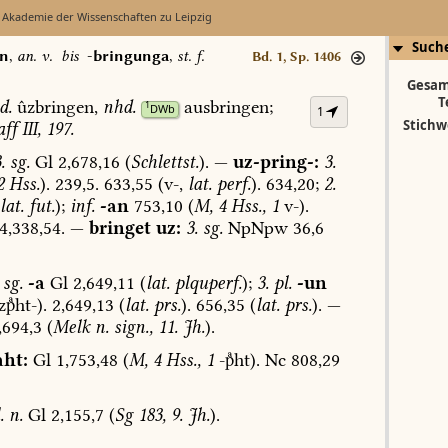
 Akademie der Wissenschaften zu Leipzig
Such
an
,
an. v.
bis
-bringunga
,
st. f.
Bd. 1, Sp. 1406
Gesam
T
d.
ûzbringen,
nhd.
ausbringen;
1
DWb
1
Stichw
aff
III,
197.
.
sg.
Gl
2,678,16
(
Schlettst.
).
—
uz-pring-:
3.
2
Hss.
).
239,5.
633,55
(v-,
lat.
perf.
).
634,20;
2.
lat.
fut.
);
inf.
-an
753,10
(
M,
4
Hss.,
1
v-).
4,338,54.
—
bringet
uz:
3.
sg.
NpNpw
36,6
sg.
-a
Gl
2,649,11
(
lat.
plquperf.
);
3.
pl.
-un
ht-).
2,649,13
(
lat.
prs.
).
656,35
(
lat.
prs.
).
—
,694,3
(
Melk
n.
sign.,
11.
Jh.
).
aht:
Gl
1,753,48
(
M,
4
Hss.,
1
-ht).
Nc
808,29
.
n.
Gl
2,155,7
(
Sg
183,
9.
Jh.
).