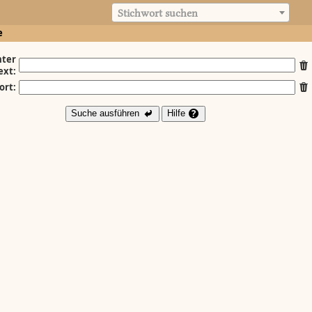
Stichwort suchen
e
ter
ext:
ort:
Suche ausführen
Hilfe