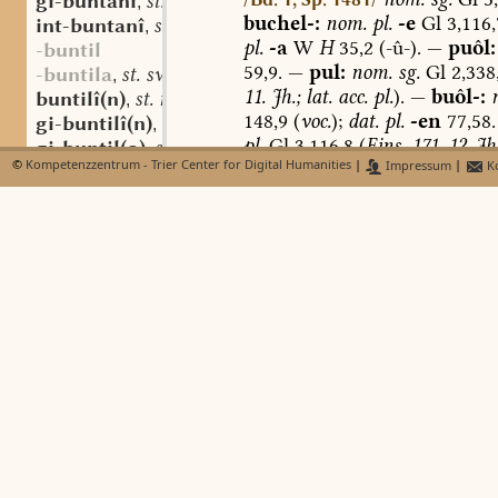
gi-buntanî
st. f.
,
buchel-:
nom.
pl.
-e
Gl
3,116,
int-buntanî
st. f.
,
pl.
-a
W
H
35,2
(-û-).
—
puôl:
-buntil
59,9.
—
pul:
nom.
sg.
Gl
2,338
-buntila
st. sw. f.
,
11.
Jh.;
lat.
acc.
pl.
).
—
buôl-:
buntilî(n)
st. n.
,
148,9
(
voc.
);
dat.
pl.
-en
77,58.
gi-buntilî(n)
st. n.
,
pl.
Gl
3,116,8
(
Eins.
171,
12.
Jh
gi-buntil(o)
st. sw. m.
,
©
Kompetenzzentrum - Trier Center for Digital Humanities
|
Impressum
|
Ko
gi-buntila
st. sw. f.
,
Hügel,
Anhöhe:
bi-buntilôd
st. m.
,
1)
Glossenwort:
puhil
ł
lae
buoch
st., m.
,
1,13,4
(
R
).
puhila
colles
3,2,3
buochheide
mhd. (st. sw.) f.
,
(
im
Abschn.
De
collibus
).
207,
buochswam(me)
mhd. st. (sw.) m.
,
380,30.
406,57.
607,23.
buochvellære
mhd. st. m.
,
buochvinke
mhd. sw. m.
,
2)
als
geographischer
Beg
buog
st. m.
,
Bezeichnung
einer
kleinen
E
buog
a)
allgem.,
ohne
nähere
Bes
-buogi
st. n.
,
[
viribus
uteris
per
]
clivos
[
f
buoh
st. f. n. m.
,
Hor.,
Ep.
I,
13,10
]
Gl
2,338,11.
bucharka
(st.?) f.
,
...
apparuit
]
agger
[
Lucan.
3,
buohblat
st. n.
,
uuine
...
uber
springet
die
buh
buohfaz
st. n.
,