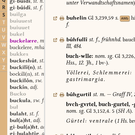
Q
gi-bûidi
st. n.
,
unter
Verwandtschaftsnamen
)
R
gi-bûidî
st. f.
,
builga
S
buhelin
Gl
3,239,59
s.
h
AWb
buiuuest
T
f.
buiuuet
U
bukel
V
bûhfullî
st.
f.
,
frühnhd.
bauch
buckelære
mhd. st. m.
,
W
III,
484.
buckelere
mhd. st. m.
,
X
bukkes
buch-wlle:
nom.
sg.
Gl
3,226
Y
buckeshût
st. f.
,
Hss.,
12.
Jh.,
1
bv-).
buckilî(n)
st. n.
Z
,
Völlerei,
Schlemmerei:
bockilî(n)
st. n.
,
gastrimargia.
buckilôn
sw. v.
,
buckîn
adj.
,
Bucko
bûhgurtil
st.
m.
—
Graff
IV,
2
buckula
sw. f.
,
bvch-gvrtel,
buch-gurtel,
-
buł
nom.
sg.
Gl
3,152,4.
5
(
SH
A
).
bulaht
st. f.
,
bul(a)ht
adj.
Gürtel:
ventrale
(
1
Hs.
bru
,
gi-bul(a)ht
adj.
,
gi-bulahtîg
adj.
,