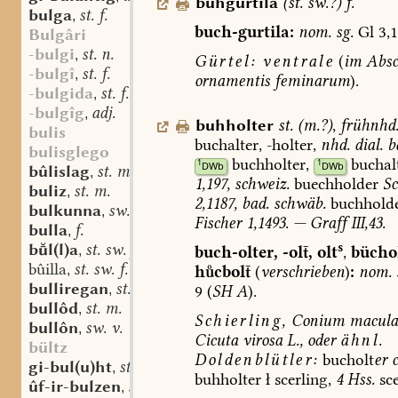
bûhgurtila
(
st.
sw.?
)
f.
bulga
st. f.
,
buch-gurtila:
nom.
sg.
Gl
3,1
Bulgâri
-bulgi
st. n.
,
Gürtel:
ventrale
(
im
Absc
-bulgî
st. f.
,
ornamentis
feminarum
).
-bulgida
st. f.
,
-bulgîg
adj.
,
buhholter
st.
(
m.?
)
,
frühnhd
bulis
buchalter,
-holter,
nhd.
dial.
ba
bulisglego
buchholter,
buchal
1
1
DWb
DWb
bûlislag
st. m.
,
1,197,
schweiz.
buechholder
Sc
buliz
st. m.
,
2,1187,
bad.
schwäb.
buchhold
bulkunna
sw. f.
,
Fischer
1,1493.
—
Graff
III,43.
bulla
f.
,
s
bl(l)a
st. sw. f.
,
buch-olter,
-ol,
olt
,
bücho
bûilla
st. sw. f.
,
hcbol
(
verschrieben
)
:
nom.
bulliregan
st. m.
,
9
(
SH
A
).
bullôd
st. m.
,
Schierling,
Conium
macul
bullôn
sw. v.
,
Cicuta
virosa
L.,
oder
ähnl.
bültz
Doldenblütler:
bucholt
er
gi-bul(u)ht
st. f.
,
buhholter
ł
scerling,
4
Hss.
sce
ûf-ir-bulzen
sw. v.
,