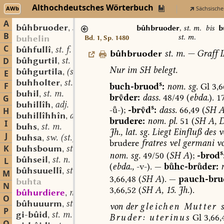
Althochdeutsches Wörterbuch
AWb
Sächsische
A
bûhbruoder
st. m.
,
bûhbruoder
,
st. m.
bis
b
B
st. m.
buhelin
Bd. 1, Sp. 1480
C
bûhfullî
st. f.
,
bûhbruoder
st.
m.
—
Graff
II
bûhgurtil
st. m.
D
,
Nur
im
SH
belegt.
bûhgurtila
(st. sw.?) f.
,
E
buhholter
st. (m.?)
,
s
F
buch-bruod
:
nom.
sg.
Gl
3,6
buhil
st. m.
,
brder:
dass.
48/49
(
ebda.
).
17
G
buhillîh
adj.
,
s
--);
-brd
:
dass.
66,49
(
SH
A
H
buhillîhhîn
adj.
,
brudere:
nom.
pl.
51
(
SH
A,
D
I
buhs
st. m.
,
Jh.,
lat.
sg.
Liegt
Einfluß
des
v
J
buhsa
sw. (st.) f.
,
brudere
fratres
vel
germani
vo
K
buhsboum
st. m.
,
s
nom.
sg.
49/50
(
SH
A
);
-brod
bûhseil
st. n.
L
,
(
ebda.,
-v-).
—
bhc-brder:
bûhsuuellî
st. f.
,
M
3,66,48
(
SH
A
).
—
pauch-
bru
buhta
N
3,66,52
(
SH
A,
15.
Jh.
).
bûhurdiere
mhd. st. f.
,
O
bûhuuurm
st. m.
,
von
der
gleichen
Mutter
s
P
gi-bûid
st. m. (auch n.?)
,
Bruder:
uterinus
Gl
3,66,