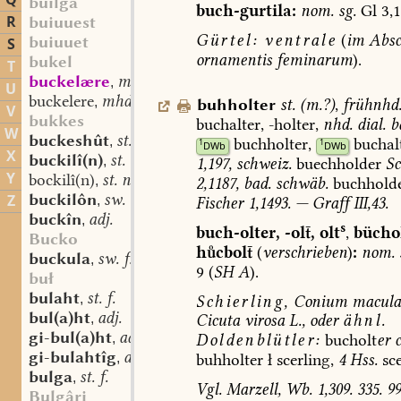
Q
builga
buch-gurtila:
nom.
sg.
Gl
3,1
R
buiuuest
Gürtel:
ventrale
(
im
Absc
buiuuet
S
ornamentis
feminarum
).
bukel
T
buckelære
mhd. st. m.
,
U
buckelere
mhd. st. m.
,
buhholter
st.
(
m.?
)
,
frühnhd
V
bukkes
buchalter,
-holter,
nhd.
dial.
ba
W
buckeshût
st. f.
,
buchholter,
buchal
1
1
DWb
DWb
X
buckilî(n)
st. n.
,
1,197,
schweiz.
buechholder
Sc
Y
bockilî(n)
st. n.
,
2,1187,
bad.
schwäb.
buchhold
buckilôn
sw. v.
Z
,
Fischer
1,1493.
—
Graff
III,43.
buckîn
adj.
,
s
buch-olter,
-ol,
olt
,
bücho
Bucko
hcbol
(
verschrieben
)
:
nom.
buckula
sw. f.
,
9
(
SH
A
).
buł
bulaht
st. f.
,
Schierling,
Conium
macul
bul(a)ht
adj.
,
Cicuta
virosa
L.,
oder
ähnl.
gi-bul(a)ht
adj.
,
Doldenblütler:
bucholt
er
gi-bulahtîg
adj.
,
buhholter
ł
scerling,
4
Hss.
sce
bulga
st. f.
,
Vgl.
Marzell,
Wb.
1,309.
335.
99
Bulgâri