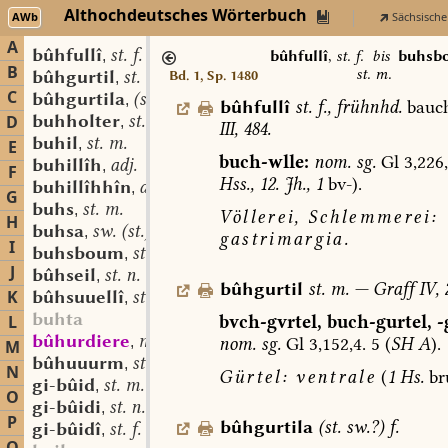
Althochdeutsches Wörterbuch
AWb
Sächsische
A
bûhfullî
st. f.
,
bûhfullî
,
st. f.
bis
buhsb
B
st. m.
bûhgurtil
st. m.
Bd. 1, Sp. 1480
,
C
bûhgurtila
(st. sw.?) f.
,
bûhfullî
st.
f.
,
frühnhd.
bauch
buhholter
st. (m.?)
D
,
III,
484.
buhil
st. m.
,
E
buch-wlle:
nom.
sg.
Gl
3,226
buhillîh
adj.
,
F
Hss.,
12.
Jh.,
1
bv-).
buhillîhhîn
adj.
,
G
buhs
st. m.
,
Völlerei,
Schlemmerei:
H
buhsa
sw. (st.) f.
,
gastrimargia.
I
buhsboum
st. m.
,
J
bûhseil
st. n.
,
bûhgurtil
st.
m.
—
Graff
IV,
2
K
bûhsuuellî
st. f.
,
buhta
bvch-gvrtel,
buch-gurtel,
-
L
bûhurdiere
mhd. st. f.
nom.
sg.
Gl
3,152,4.
5
(
SH
A
).
,
M
bûhuuurm
st. m.
,
N
Gürtel:
ventrale
(
1
Hs.
bru
gi-bûid
st. m. (auch n.?)
,
O
gi-bûidi
st. n.
,
P
bûhgurtila
(
st.
sw.?
)
f.
gi-bûidî
st. f.
,