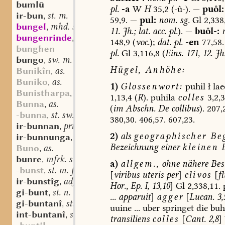
bumlū
pl.
-a
W
H
35,2
(-û-).
—
puôl:
ir-bun
st. m.
,
59,9.
—
pul:
nom.
sg.
Gl
2,338
bungel
mhd. st. m.
,
11.
Jh.;
lat.
acc.
pl.
).
—
buôl-:
bungenrinde
mhd. f.
,
148,9
(
voc.
);
dat.
pl.
-en
77,58.
bunghen
pl.
Gl
3,116,8
(
Eins.
171,
12.
Jh
bungo
sw. m.
,
Hügel,
Anhöhe:
Bunikîn
as.
,
Buniko
as.
,
1)
Glossenwort:
puhil
ł
lae
Bunistharpa
as.
,
1,13,4
(
R
).
puhila
colles
3,2,3
Bunna
as.
,
(
im
Abschn.
De
collibus
).
207,
-bunna
st. sw. f.
,
380,30.
406,57.
607,23.
ir-bunnan
prt.-prs.
,
2)
als
geographischer
Beg
ir-bunnunga
st. f.
,
Bezeichnung
einer
kleinen
E
Buno
as.
,
bunre
mfrk. st. n.
,
a)
allgem.,
ohne
nähere
Bes
-bunst
st. m. f.
,
[
viribus
uteris
per
]
clivos
[
f
ir-bunstîg
adj.
,
Hor.,
Ep.
I,
13,10
]
Gl
2,338,11.
gi-bunt
st. n.
,
...
apparuit
]
agger
[
Lucan.
3,
gi-buntanî
st. f.
,
uuine
...
uber
springet
die
buh
int-buntanî
st. f.
,
transiliens
colles
[
Cant.
2,8
]