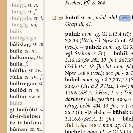
Fischer,
Pfl.
S.
264.
-bulgi
st. n.
,
-bulgî
st. f.
,
buhil
st.
m.
,
mhd.
nhd.
-bulgida
st. f.
,
Lexer
Graff
III,
41.
-bulgîg
adj.
,
bulis
puhil:
nom.
sg.
Gl
1,13,4
(
R
);
bulisglego
3,2,33
(
Voc.
);
-
]
i
Npw
Cant.
Ab
bûlislag
st. m.
,
(
voc.
).
—
puhel:
nom.
sg.
Gl
5,
buliz
st. m.
,
vgl.
Steinm.
z.
St.
).
—
buhil:
n
bulkunna
sw. f.
,
3,16,12
(
Sg
242,
10.
Jh.
).
207,2
bulla
f.
,
(
Schlettst.
12.
Jh.;
lat.
nom.
pl.
)
bl(l)a
st. sw. f.
,
Npw
148,9
(
voc.
);
acc.
pl.
-
]
a
bûilla
st. sw. f.
,
buhel:
nom.
sg.
Gl
3,207,27
(
bulliregan
st. m.
,
232,67
(
SH
a
2,
2
Hss.,
1
-v-);
n
bullôd
st. m.
,
116,6
(
SH
A,
3
Hss.,
1
-v-
;
Trie
bullôn
sw. v.
,
darüber
chele
geschr.
).
406,57
bültz
(
Prag,
Lobk.
434,
13.
Jh.,
-v-);
a
gi-bul(u)ht
st. f.
,
35,2
(
L
);
-
]
a
ebda.
—
bühel:
n
ûf-ir-bulzen
sw. v.
,
3,116,8
(
SH
A,
15.
Jh.
).
—
bc
ûz-ir-bulzen
sw. v.
,
nom.
sg.
Gl
3,
/Bd. 1, Sp. 1481/
bûman
st. m.
,
buchel-:
nom.
pl.
-e
Gl
3,116,