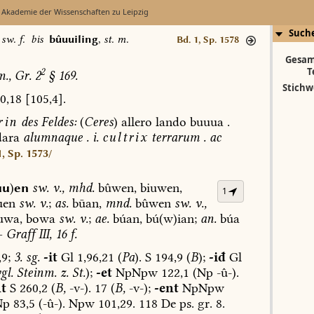
 Akademie der Wissenschaften zu Leipzig
Such
,
sw. f.
bis
bûuuiling
,
st. m.
Bd. 1, Sp. 1578
Gesam
T
2
.,
Gr.
2
§
169.
Stichw
0,18
[105,4].
rin
des
Feldes:
(
Ceres
)
allero
lando
buuua
.
ara
alumnaque
.
i.
cultrix
terrarum
.
ac
1, Sp. 1573/
uu
)
en
sw.
v.
,
mhd.
bûwen,
biuwen,
1
uen
sw.
v.
;
as.
būan,
mnd.
bûwen
sw.
v.,
uwa,
bowa
sw.
v.
;
ae.
búan,
bú(w)ian;
an.
búa
—
Graff
III,
16
f.
9;
3.
sg.
-it
Gl
1,96,21
(
Pa
).
S
194,9
(
B
);
-iđ
Gl
gl.
Steinm.
z.
St.
);
-et
NpNpw
122,1
(Np
-û-).
t
S
260,2
(
B,
-v-).
17
(
B,
-v-);
-ent
NpNpw
p
83,5
(-û-).
Npw
101,29.
118
De
ps.
gr.
8.