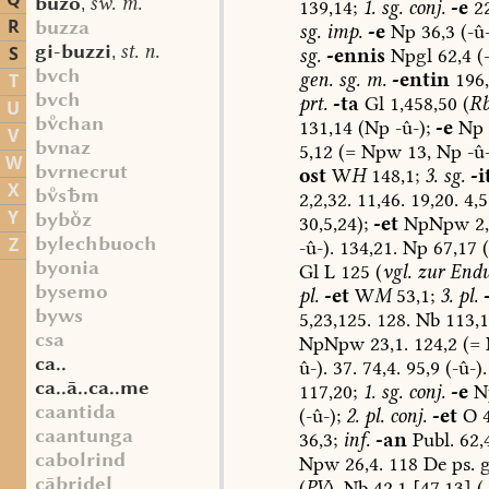
Q
bûzo
sw. m.
,
139,14;
1.
sg.
conj.
-e
22
R
buzza
sg.
imp.
-e
Np
36,3
(-û-
gi-buzzi
st. n.
S
,
sg.
-ennis
Npgl
62,4
(-
bvch
gen.
sg.
m.
-entin
196,
T
bvch
prt.
-ta
Gl
1,458,50
(
R
U
bchan
131,14
(Np
-û-);
-e
Np
V
bvnaz
5,12
(=
Npw
13,
Np
-û-
W
bvrnecrut
ost
W
H
148,1;
3.
sg.
-i
X
bsm
2,2,32.
11,46.
19,20.
4,5
Y
bybz
30,5,24);
-et
NpNpw
2,
bylechbuoch
Z
-û-).
134,21.
Np
67,17
(
byonia
Gl
L
125
(
vgl.
zur
End
bysemo
pl.
-et
W
M
53,1;
3.
pl.
byws
5,23,125.
128.
Nb
113,1
csa
NpNpw
23,1.
124,2
(=
ca..
û-).
37.
74,4.
95,9
(-û-).
ca..ā..ca..me
117,20;
1.
sg.
conj.
-e
N
caantida
(-û-);
2.
pl.
conj.
-et
O
4
caantunga
36,3;
inf.
-an
Publ.
62,
cabolrind
Npw
26,4.
118
De
ps.
g
cābridel
(
PV
).
Nb
42,1
[47,13]
(-