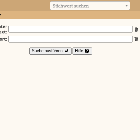
Stichwort suchen
e
ter
ext:
ort:
Suche ausführen
Hilfe