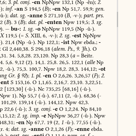
,6;
3.
pl.
conj.
-en
NpNpw
132,1
(Np
-ên);
2.
);
inf.
-an
S
194,5
(
B
);
-en
Np
51,7.
59,9;
gen.
û-);
dat.
sg.
-anne
S
271,10
(
B,
-v-);
part.
prs.
2
(
B
).
3
(
B
);
dat.
pl.
-enten
Npw
119,5;
3.
sg.
b
).
—
bu-:
1.
sg.
-o
NpNpw
119,5
(Np
-û-).
X
119,5
(=
S.
XIII,
6,
-v-);
2.
sg.
-est
NpNpw
).
21,4
(Np
-û-).
Np
122,1;
-ist
Npw
ebda.;
-
t
Gl
2,440,38.
S
296,18
(
alem.
Ps.,
9.
Jh.
).
O
,31.
34.
5,8,28.
23,120.
Np
28,3
(
a
=
Beitr.
4.
5,6.
9,12
(2).
14,1.
25,8.
26,5.
122,1
(
alle
Np
2,
-û-).
75,3.
100,7.
Npw
18,2.
28,3.
144,12;
-ot
ung
Gr.
§
92
);
1.
pl.
-en
O
2,6,26.
3,26,57
(
F
);
2.
-ent
S
153,16.
O
1,1,65.
2,16,7.
23,10.
3,22,51.
2
[123,30]
(-û-).
Nc
735,25
[68,16]
(-û-).
Npw
1).
Np
55,7
(-û-).
67,11
(2,
-û-).
68,36
(-
101,29.
139,14
(-û-).
144,12.
Npw
42,3.
p
22,6
(-û-);
3.
sg.
conj.
-e
O
1,2,24.
Np
84,10
,15,12;
2.
sg.
imp.
-e
NpNpw
36,27
(-û-).
Npw
448,31;
-en
Np
67,7.
19
(2,
1
-û-).
77,55
(-û-).
r.
4;
dat.
sg.
-anne
O
2,1,26
(
F
);
-enne
ebda.
û-);
part.
prs.
-enti
O
1,11,4;
nom.
sg.
f.
-