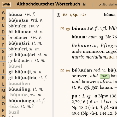
Althochdeutsches Wörterbuch
AWb
Sächsische
A
bûuua
sw. f.
,
bûuua
Bd. 1, Sp. 1572
B
bû(uu)an
red. v.
,
C
bû(uu)en
sw. v.
,
bûuua
sw.
f.
;
vgl.
Wilm
bi-bûuuan
st. v.
D
,
bûuua:
nom.
sg.
Nc
76
bi-bûuuen
sw. v.
,
E
bû(uu)âri
st. m.
,
F
Bebauerin,
Pflege
bû(uu)eri
st. m.
,
unde
menniscon
zuged
G
gi-bû(uu)âri
st. m.
,
nutrix
mortalium.
/Bd. 
H
gi-bû(uu)eri
st. m.
,
I
bwel
bû
(
uu
)
an
red.
v.
,
bû
(
J
gi-bû(uu)i
st. n.
,
bouwen,
nhd.
ba
1
DWb
K
gi-bû(uu)ida
st. f.
,
mnl.
bouwen;
afries.
b
buuuihen
L
st.
v.
;
vgl.
got.
bauan.
bûuuiling
st. m.
,
M
-bû(uu)o
sw. m.
,
pu-:
1.
sg.
-o
Npw
138,
N
bû(uu)unga
st. f.
,
2,79,16
(-đ
in
-t
korr.,
v
O
-bûz
st. m.?
,
Np
18,2
(-û-);
3.
pl.
-an
P
buzil
49,4
(Np
-û-).
144,12.
N