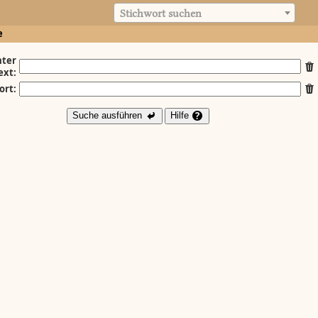
Stichwort suchen
e
ter
ext:
ort:
Suche ausführen
Hilfe