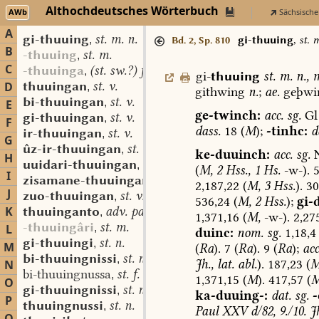
Althochdeutsches Wörterbuch
AWb
Sächsische
A
gi-thuuing
st. m. n.
,
gi-thuuing
,
st. 
Bd. 2, Sp. 810
B
-thuuing
st. m.
,
C
-thuuinga
(st. sw.?) f.
,
gi-
thuuing
st.
m.
n.
,
m
thuuingan
st. v.
D
,
githwing
n.
;
ae.
geþwi
bi-thuuingan
st. v.
,
E
ge-twinch:
acc.
sg.
Gl
gi-thuuingan
st. v.
,
F
dass.
18
(
M
);
-tinhc:
d
ir-thuuingan
st. v.
,
G
ûz-ir-thuuingan
st. v.
,
ke-duuinch:
acc.
sg.
H
uuidari-thuuingan
st. v.
,
(
M,
2
Hss.,
1
Hs.
-w-).
5
I
zisamane-thuuingan
st. v.
,
2,187,22
(
M,
3
Hss.
).
30
J
zuo-thuuingan
st. v.
,
536,24
(
M,
2
Hss.
);
gi-
K
thuuinganto
adv. part. prs.
,
1,371,16
(
M,
-w-).
2,27
-thuuingâri
st. m.
L
,
duinc:
nom.
sg.
1,18,4
gi-thuuingi
st. n.
,
M
(
Ra
).
7
(
Ra
).
9
(
Ra
);
acc
bi-thuuingnissi
st. n.
,
Jh.,
lat.
abl.
).
187,23
(
N
bi-thuuingnussa
st. f.
,
1,371,15
(
M
).
417,57
(
M
O
gi-thuuingnissi
st. n.
,
ka-duuing-:
dat.
sg.
-
P
thuuingnussi
st. n.
,
Paul
XXV
d/82,
9./10.
Jh