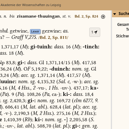
 Akademie der Wissenschaften zu Leipzig
Such
m. n.
bis
zisamane-thuuingan
,
st. v.
Bd. 2, Sp. 824
Gesam
T
hd.
getwinc,
gezwinc;
as.
Lexer
1
Stichw
n?
—
Graff
V,275.
/Bd. 2, Sp. 811/
1,371,17
(
M
);
gi-tuinh:
dass.
16
(
M
);
-tinch:
ass.
18
(
M
).
Np
83,8;
gi-:
dass.
Gl
1,371,14/15
(
M
).
417,58
36,24
(
M
).
O
F
5,19,22;
-duinch:
nom.
sg.
Gl
3,24
(
M
);
acc.
sg.
1,371,14
(
M
).
417,57
(
M
).
duuinc:
nom.
sg.
4,135,32
(
Sal.
c,
-w-);
acc.
sg.
5,16
(
M,
4
Hss.,
2
-vu-,
1
Hs.
-uv-).
437,17;
ka-
(
Pa
).
9
(
Pa
).
108,26
(
Pa,
ca-);
ki-:
dass.
18,4
.
sg.
2,420,3;
gi-:
nom.
sg.
169,72
(
clm
6277,
9.
M
).
606,41
(
M,
lat.
abl.
).
628,4
(
lat.
pl.
);
acc.
sg.
,
-v-).
2,190,3
(
M,
2
Hss.
).
275,16
(
M,
2
Hss.
);
e
1,410,39
(
Rb
);
ki-:
nom.
sg.
-
]
2,205,58
(
S.
.;
-uv-,
lat.
abl.
).
508,70
(
lat.
pl.
);
gi-:
gen.
sg.