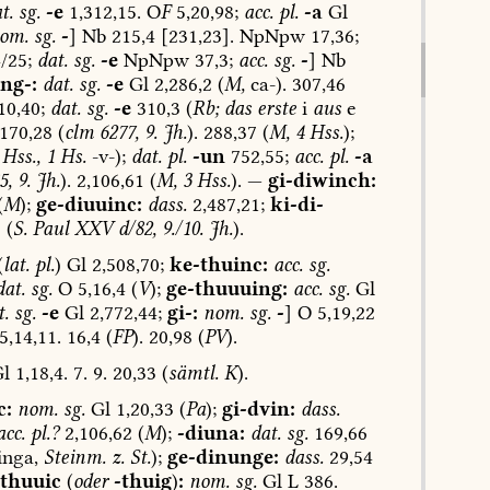
t.
sg.
-e
1,312,15.
O
F
5,20,98;
acc.
pl.
-a
Gl
om.
sg.
-
]
Nb
215,4
[231,23].
NpNpw
17,36;
/25;
dat.
sg.
-e
NpNpw
37,3;
acc.
sg.
-
]
Nb
ng-:
dat.
sg.
-e
Gl
2,286,2
(
M,
ca-).
307,46
0,40;
dat.
sg.
-e
310,3
(
Rb;
das
erste
i
aus
e
170,28
(
clm
6277,
9.
Jh.
).
288,37
(
M,
4
Hss.
);
Hss.,
1
Hs.
-v-);
dat.
pl.
-un
752,55;
acc.
pl.
-a
5,
9.
Jh.
).
2,106,61
(
M,
3
Hss.
).
—
gi-diwinch:
(
M
);
ge-diuuinc:
dass.
2,487,21;
ki-di-
0
(
S.
Paul
XXV
d/82,
9./10.
Jh.
).
(
lat.
pl.
)
Gl
2,508,70;
ke-thuinc:
acc.
sg.
dat.
sg.
O
5,16,4
(
V
);
ge-thuuuing:
acc.
sg.
Gl
t.
sg.
-e
Gl
2,772,44;
gi-:
nom.
sg.
-
]
O
5,19,22
5,14,11.
16,4
(
FP
).
20,98
(
PV
).
l
1,18,4.
7.
9.
20,33
(
sämtl.
K
).
c:
nom.
sg.
Gl
1,20,33
(
Pa
);
gi-dvin:
dass.
acc.
pl.?
2,106,62
(
M
);
-diuna:
dat.
sg.
169,66
nga,
Steinm.
z.
St.
);
ge-dinunge:
dass.
29,54
-thuuic
(
oder
-thuig
)
:
nom.
sg.
Gl
L
386.