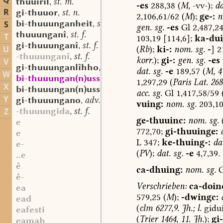
Q
thuuiril
st. m.
,
-es
288,38
(
M,
-vv-);
da
R
gi-thuuor
st. n.
,
2,106,61/62
(
M
);
ge-:
n
bi-thuuunganheit
st. f.
S
,
gen.
sg.
-es
Gl
2,487,24
thuuunganî
st. f.
,
T
103,19
[114,6];
ka-dui
gi-thuuunganî
st. f.
,
(
Rb
);
ki-:
nom.
sg.
-
]
21
U
-thuuunganî
st. f.
,
korr.
);
gi-:
gen.
sg.
-es
V
gi-thuuunganlîhho
adv.
,
dat.
sg.
-e
189,57
(
M,
4
W
bi-thuuungan(n)uss
as. st. f. n.
,
1,297,29
(
Paris
Lat.
268
X
bi-thuuungan(n)ussida
st. f.
,
acc.
sg.
Gl
1,417,58/59
Y
gi-thuuungano
adv. part. prt.
,
vuing
:
nom.
sg.
203,1
-thuuungida
st. f.
Z
,
ge-thuuinc:
nom.
sg.
e
772,70;
gi-thuuinge:
e
L
347;
ke-thuing-:
da
e-
(
PV
);
dat.
sg.
-e
4,7,39.
..e
ê
ca-dhuing:
nom.
sg.
G
ê-
Verschrieben:
ca-doin
ea
579,25
(
M
);
-dwingc:
ead
(
clm
6277,9.
Jh.;
l.
gidui
eafesti
(
Trier
1464,
11.
Jh.
);
gi
eamah