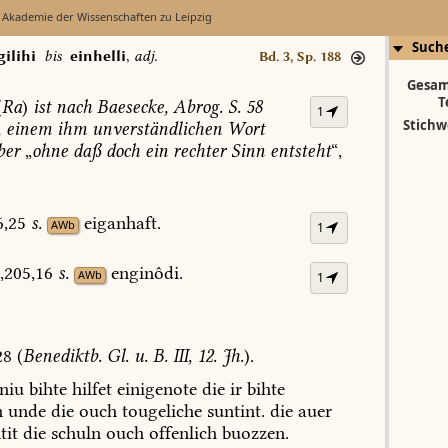
 Akademie der Wissenschaften zu Leipzig
Such
gilihi
bis
einhelli
,
adj.
Bd. 3, Sp. 188
Gesam
T
(
Ra
)
ist
nach
Baesecke,
Abrog.
S.
58
1
Stichw
,
einem
ihm
unverständlichen
Wort
ber
„
ohne
daß
doch
ein
rechter
Sinn
entsteht
“,
6,25
s.
eiganhaft.
AWb
1
,205,16
s.
enginôdi.
AWb
1
28
(
Benediktb.
Gl.
u.
B.
III,
12.
Jh.
).
niu
bihte
hilfet
einigenote
die
ir
bihte
n
unde
die
ouch
tougeliche
suntint.
die
auer
tit
die
schuln
ouch
offenlich
buozzen.