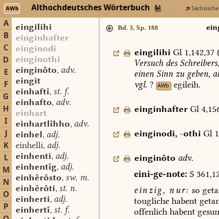
Althochdeutsches Wörterbuch
AWb
Sächsische
A
eingilihi
ein
Bd. 3, Sp. 188
B
einginhafter
C
einginodi
eingilihi
Gl
1,142,37
einginothi
D
Versuch
des
Schreibers
einginôto
adv.
,
E
einen
Sinn
zu
geben,
a
eingit
F
vgl.
?
egileih.
AWb
einhaftî
st. f.
,
G
einhafto
adv.
,
H
einginhafter
Gl
4,15
einhart
I
einhartlîhho
adv.
,
J
einginodi
,
-othi
Gl
1
einhel
adj.
,
K
einhelli
adj.
,
einhenti
adj.
L
,
einginôto
adv.
einhentîg
adj.
,
M
eini-ge-note:
S
361,1
einhêrôsto
sw. m.
,
N
einhêrôti
st. n.
,
einzig,
nur:
so
geta
O
einherti
adj.
,
tougliche
habent
geta
P
einhertî
st. f.
,
offenlich
habent
gesun