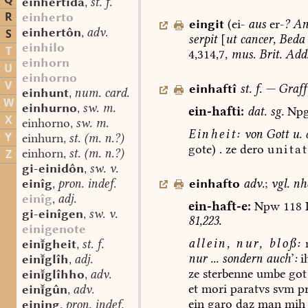
Q
einhertida
st. f.
,
R
einherto
eingit
(ei-
aus
er-
?
An
einhertôn
adv.
S
,
serpit
[
ut
cancer,
Beda
einhilo
T
4,314,7,
mus.
Brit.
Add
einhorn
U
einhorno
V
einhaftî
st.
f.
—
Graff
einhunt
num. card.
,
W
einhurno
sw. m.
,
ein-hafti:
dat.
sg.
Npg
X
einhorno
sw. m.
,
Einheit:
von
Gott
u.
Y
einhurn
st. (m. n.?)
,
gote)
.
ze
dero
unita
einhorn
st. (m. n.?)
Z
,
gi-einidôn
sw. v.
,
einhafto
adv.
;
vgl.
nh
einîg
pron. indef.
,
einîg
adj.
,
ein-haft-e:
Npw
118
gi-einîgen
sw. v.
,
81,223.
einigenote
allein,
nur,
bloß:
n
eingheit
st. f.
,
nur
...
sondern
auch
’
:
i
einglîh
adj.
,
ze
sterbenne
umbe
got
einglîhho
adv.
,
et
mori
paratvs
svm
p
eingûn
adv.
,
ein
garo
daz
man
mih
eining
pron. indef.
,