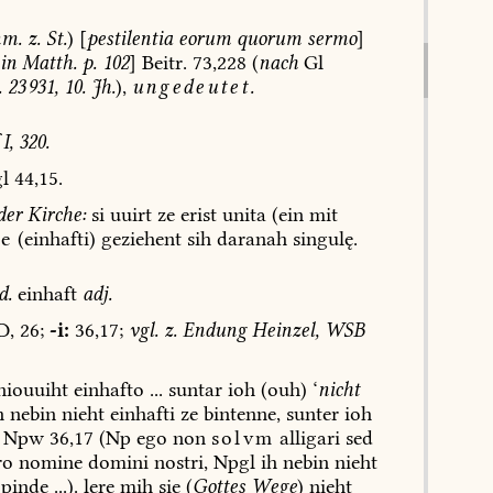
m.
z.
St.
)
[
pestilentia
eorum
quorum
sermo
]
in
Matth.
p.
102
]
Beitr.
73,228
(
nach
Gl
.
23 931,
10.
Jh.
),
ungedeutet.
I,
320.
l
44,15.
der
Kirche:
si
uuirt
ze
erist
unita
(ein
mit
te
(einhafti)
geziehent
sih
daranah
singulę.
d.
einhaft
adj.
D,
26;
-i:
36,17;
vgl.
z.
Endung
Heinzel,
WSB
iouuiht
einhafto
...
suntar
ioh
(ouh)
‘
nicht
h
nebin
nieht
einhafti
ze
bintenne,
sunter
ioh
Npw
36,17
(Np
ego
non
solvm
alligari
sed
ro
nomine
domini
nostri,
Npgl
ih
nebin
nieht
pinde
...).
lere
mih
sie
(
Gottes
Wege
)
nieht