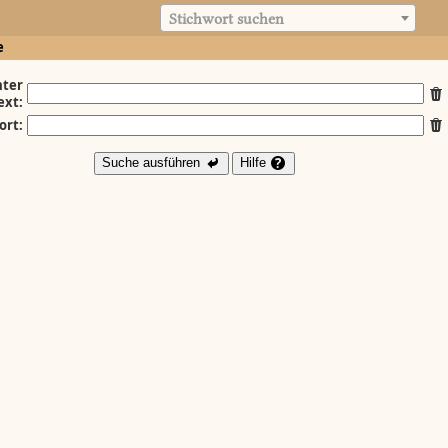
Stichwort suchen
e
ter
ext:
ort:
Suche ausführen
Hilfe