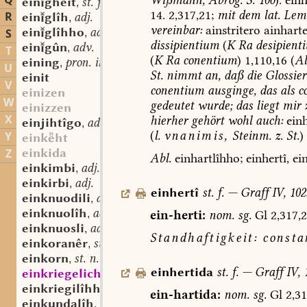
Q
eingheit
st. f.
,
14.
2,317,21;
mit
dem
lat.
Lem
R
einglîh
adj.
,
vereinbar:
ainstritero
ainhart
einglîhho
adv.
S
,
dissipientium
(
K
Ra
desipient
eingûn
adv.
,
T
(
K
Ra
conentium
)
1,110,16
(
Al
eining
pron. indef.
,
U
St.
nimmt
an,
daß
die
Glossie
einit
V
conentium
ausginge,
das
als
co
einizen
W
gedeutet
wurde;
das
liegt
mir
einizzen
X
hierher
gehört
wohl
auch:
einh
einjihtîgo
adv.
,
(
l.
vnanimis,
Steinm.
z.
St.
)
Y
einkht
einkida
Z
Abl.
einhartlîhho;
einhertî,
ein
einkimbi
adj.
,
einkirbi
adj.
,
einhertî
st.
f.
—
Graff
IV,
102
einknuodili
adj.
,
einknuolîh
adj.
ein-herti:
nom.
sg.
Gl
2,317,
,
einknuosli
adj.
,
Standhaftigkeit:
consta
einkoranêr
substant. part. prt.
,
einkorn
st. n.
,
einhertida
st.
f.
—
Graff
IV,
1
einkriegelich
mhd. adj.
,
einkriegilîhho
adv.
,
ein-hartida:
nom.
sg.
Gl
2,31
einkundalîh
adj.
,