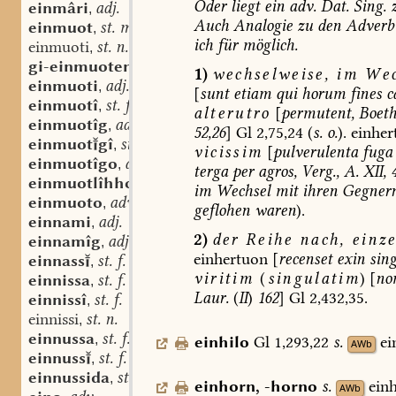
Oder
liegt
ein
adv.
Dat.
Sing.
einmâri
adj.
,
Auch
Analogie
zu
den
Adverb
einmuot
st. m. oder n.
,
ich
für
möglich.
einmuoti
st. n.
,
gi-einmuoten
sw. v.
,
1)
wechselweise,
im
Wec
einmuoti
adj.
,
[
sunt
etiam
qui
horum
fines
c
einmuotî
st. f.
,
alterutro
[
permutent,
Boeth
einmuotîg
adj.
,
52,26
]
Gl
2,75,24
(
s.
o.
).
einher
einmuotgî
st. f.
,
vicissim
[
pulverulenta
fuga
einmuotîgo
adv.
,
terga
per
agros,
Verg.,
A.
XII,
4
einmuotlîhho
adv.
,
im
Wechsel
mit
ihren
Gegnern
einmuoto
adv.
,
geflohen
waren
).
einnami
adj.
,
2)
der
Reihe
nach,
einze
einnamîg
adj.
,
einhertuon
[
recenset
exin
sing
einnass
st. f. oder st. n.
,
viritim
(
singulatim
)
[
no
einnissa
st. f.
,
Laur.
(
II
)
162
]
Gl
2,432,35.
einnissî
st. f.
,
einnissi
st. n.
,
einnussa
st. f.
,
einhilo
Gl
1,293,22
s.
ei
AWb
einnuss
st. f. oder st. n.
,
einnussida
st. f.
,
einhorn
,
-horno
s.
ein
AWb