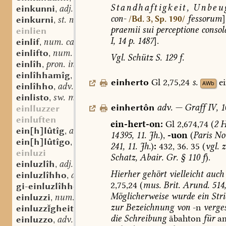
Standhaftigkeit,
Unbeug
einkunni
adj.
,
con-
fessorum
]
/Bd. 3, Sp. 190/
einkurni
st. n.
,
praemii
sui
perceptione
consol
einlien
I,
14
p.
1487
].
einlif
num. card.
,
einlifto
num. ord.
,
Vgl.
Schütz
S.
129
f.
einlîh
pron. indef., num. multipl., adj.
,
einlîhhamîg
adj.
,
einherto
Gl
2,75,24
s.
e
AWb
einlîhho
adv.
,
einlisto
sw. m.
,
einhertôn
adv.
—
Graff
IV,
1
einlluzzer
einluften
ein-hert-on:
Gl
2,674,74
(
2
H
ein[h]lûtîg
adj.
,
14 395,
11.
Jh.
),
-uon
(
Paris
No
ein[h]lûtîgo
adv.
,
241,
11.
Jh.
)
:
432,
36.
35
(
vgl.
z
einluzi
Schatz,
Abair.
Gr.
§
110
f
).
einluzlîh
adj.
,
Hierher
gehört
vielleicht
auch
einluzlîhho
adv.
,
2,75,24
(
mus.
Brit.
Arund.
514,
gi-einluzlîhhôn
sw. v.
,
Möglicherweise
wurde
ein
Stri
einluzzi
num. distrib., adj.
,
zur
Bezeichnung
von
-n
verge
einluzzgheit
st. f.
,
die
Schreibung
ābahton
für
a
einluzzo
adv.
,