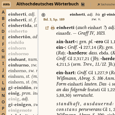
Althochdeutsches Wörterbuch
AWb
Sächsische
A
einherti
adj.
,
einherti
,
adj.
bis
gi-ein
B
sw. v.
einhertî
st. f.
Bd. 3, Sp. 189
,
C
einhertida
st. f.
,
einherti
(
auch
einhart
?
)
adj
einherto
D
einarđr.
—
Graff
IV,
1023.
einhertôn
adv.
,
E
ain-hart-:
gen.
pl.
-ero
Gl
1,
einhilo
F
ein-:
Grdf.
-i
227,14
(
R
);
gen.
einhorn
G
(
Ra
);
-hardero:
dass.
ebda.
(
einhorno
H
Grdf.
Gl
2,317,21
(
Jb
);
-herde
einhunt
num. card.
,
I
4,211,5
(
sem.
Trev.,
11./12.
Jh.
)
einhurno
sw. m.
,
J
einhorno
sw. m.
,
ein-hart:
Grdf.
Gl
1,227,9
(
R
K
einhurn
st. (m. n.?)
,
Wißmann,
Abrog.
S.
106
Anm.
einhorn
st. (m. n.?)
L
,
Form
einharti
lauten.
Das
-i
se
gi-einidôn
sw. v.
,
M
an
das
folgende
fratati
Gl
1,22
einîg
pron. indef.
,
5,88,30)
verrutscht.
N
einîg
adj.
,
O
standhaft,
ausdauernd:
gi-einîgen
sw. v.
,
P
constans
perseverans
Gl
1,
2
einigenote
Wißmann,
Abrog.
S.
106
).
einh