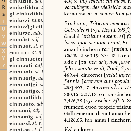
Q
410,
9.
Jh.
)
scheint
ein
mask.
n
einluzlîh
adj.
,
R
vorzuliegen,
der
vielleicht
unt
einluzlîhho
adv.
,
kerno
sw.
m.
u.
seinen
Kompos
gi-einluzlîhhôn
sw. v.
S
,
einluzzi
num. distrib., adj.
,
T
Einkorn,
Triticum
monococ
einluzzgheit
st. f.
,
U
Getreideart
(
vgl.
Hegi
I,
393
f.
)
einluzzo
adv.
,
dinchil
[
triticum
autem,
et
]
f
V
einmâri
adj.
,
laesa,
quia
serotina
erant,
Ex.
W
einmuot
st. m. oder n.
,
amar
ł
einchorn
far
[
farina,
P
X
einmuoti
st. n.
,
120,20
]
2,369,19.
374,22.
far
a
Y
gi-einmuoten
sw. v.
,
ador
[
zu:
non
aris,
non
farre
einmuoti
adj.
Z
,
felix
exorata
venit,
Prud.,
Sym
einmuotî
st. f.
,
469,44.
eincornes
[
velut
ingen
einmuotîg
adj.
,
farris
[
acervom
cum
popula
einmuotgî
st. f.
,
402
]
697,17.
einkorn
alicas
einmuotîgo
adv.
,
200,15.
5,37,12.
oriza
eincho
einmuotlîhho
adv.
,
3,476,38
(
vgl.
Fischer,
Pfl.
S.
28
einmuoto
adv.
,
frumenti
quod
proprie
tritic
einnami
adj.
,
Galli
emerum
dicunt
amar
ł
e
einnamîg
adj.
,
4,126,65.
far
amar
ł
einchorn
einnass
st. f. oder st. n.
,
Vgl.
einkurni.
einnissa
st. f.
,