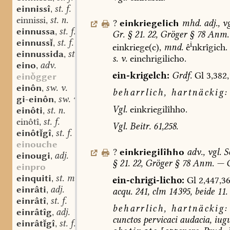
einnissî
st. f.
,
einnissi
st. n.
,
?
einkriegelich
mhd.
adj.
,
vg
einnussa
st. f.
,
Gr.
§
21.
22,
Gröger
§
78
Anm.
einnuss
st. f. oder st. n.
,
i
einkriege(c),
mnd.
ê
nkrîgich.
einnussida
st. f.
,
s.
v.
einchrigilicho.
eino
adv.
,
ein-krigelch:
Grdf.
Gl
3,382,
eingger
einôn
sw. v.
,
beharrlich,
hartnäckig:
gi-einôn
sw. v.
,
Vgl.
einkriegilîhho.
einôti
st. n.
,
einôtî
st. f.
,
Vgl.
Beitr.
61,258.
einôtgî
st. f.
,
einouche
?
einkriegilîhho
adv.
,
vgl.
Sc
einougi
adj.
,
§
21.
22,
Gröger
§
78
Anm.
—
G
einpro
einquiti
st. m.
,
ein-chrigi-licho:
Gl
2,447,3
einrâti
adj.
,
acqu.
241,
clm
14 395,
beide
11.
einrâtî
st. f.
,
beharrlich,
hartnäckig:
einrâtîg
adj.
,
cunctos
pervicaci
audacia,
iugu
einrâtgî
st. f.
,