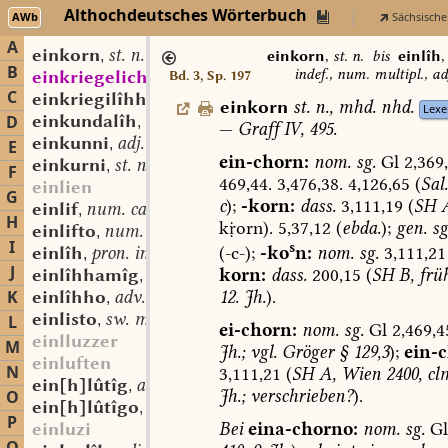
Althochdeutsches Wörterbuch
AWb
Sächsische
A
einkorn
st. n.
,
einkorn
,
st. n.
bis
einlîh
B
indef., num. multipl., ad
einkriegelich
mhd. adj.
Bd. 3, Sp. 197
,
C
einkriegilîhho
adv.
,
einkorn
st.
n.
,
mhd.
nhd.
Lexe
einkundalîh
adj.
D
,
—
Graff
IV,
495.
einkunni
adj.
,
E
ein-chorn:
nom.
sg.
Gl
2,369,
einkurni
st. n.
,
F
469,44.
3,476,38.
4,126,65
(
Sal.
einlien
G
c
);
-korn:
dass.
3,111,19
(
SH
A
einlif
num. card.
,
H
korn).
5,37,12
(
ebda.
);
gen.
sg
einlifto
num. ord.
,
I
s
(-c-);
-ko
n:
nom.
sg.
3,111,21
einlîh
pron. indef., num. multipl., adj.
,
J
korn:
dass.
200,15
(
SH
B,
frü
einlîhhamîg
adj.
,
12.
Jh.
).
K
einlîhho
adv.
,
einlisto
sw. m.
L
,
ei-chorn:
nom.
sg.
Gl
2,469,4
einlluzzer
M
Jh.;
vgl.
Gröger
§
129,3
);
ein-c
einluften
N
3,111,21
(
SH
A,
Wien
2400,
cl
ein[h]lûtîg
adj.
,
Jh.;
verschrieben?
).
O
ein[h]lûtîgo
adv.
,
P
Bei
eina-chorno:
nom.
sg.
Gl
einluzi