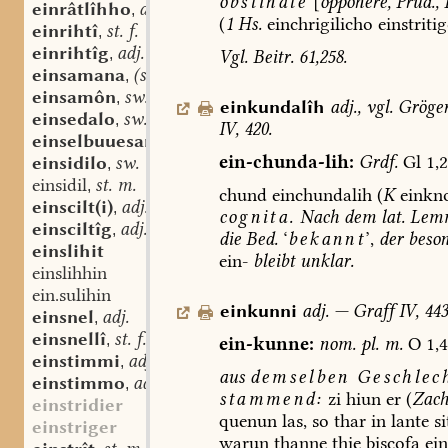
obstinate
[
opponere,
Prud.,
P
einrâtlîhho
adv.
,
(
1
Hs.
einchrigilicho
einstriti
einrihtî
st. f.
,
einrihtîg
adj.
,
Vgl.
Beitr.
61,258.
einsamana
(st. ?) f.
,
einsamôn
sw. v.
,
einkundalîh
adj.
,
vgl.
Gröge
einsedalo
sw. m.
,
IV,
420.
einselbuuesantî
st. f.
,
ein-chunda-lih:
Grdf.
Gl
1,2
einsidilo
sw. m.
,
einsidil
st. m.
,
chund
einchundalih
(
K
einkno
einscilt(i)
adj.
,
cognita.
Nach
dem
lat.
Lem
einsciltîg
adj.
,
die
Bed.
‘
bekannt
’,
der
beson
einslihit
ein-
bleibt
unklar.
einslihhin
ein.sulihin
einkunni
adj.
—
Graff
IV,
443
einsnel
adj.
,
einsnellî
st. f.
,
ein-kunne:
nom.
pl.
m.
O
1,4
einstimmi
adj.
,
aus
demselben
Geschlec
einstimmo
adv.
,
stammend:
zi
hiun
er
(
Zach
einstridier
quenun
las,
so
thar
in
lante
si
einstriger
warun
thanne
thie
biscofa
ei