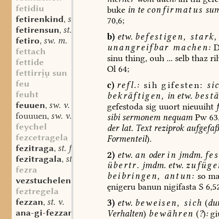
fetidiu
buke
in
te
confirmatus
su
fetirenkind
st. n.
70,6;
,
fetirensun
st. m.
,
b)
etw.
befestigen,
stark,
fetiro
sw. m.
,
unangreifbar
machen:
D
fettach
sinu
thing,
ouh
...
selb
thaz
ri
fettide
Ol
64;
fettirrụ sun
feu
c)
refl.:
sih
gifesten:
si
feuht
bekräftigen,
in
etw.
best
feuuen
sw. v.
gefestoda
sig
uuort
nieuuiht
,
fouuuen
sw. v.
sibi
sermonem
nequam
Pw
63
,
feychel
der
lat.
Text
reziprok
aufgefaß
fezcetragela
Formenteil
).
fezitraga
st. f.
,
2)
etw.
an
oder
in
jmdm.
fe
fezitragala
st. f.
,
übertr.
jmdm.
etw.
zufüge
fezra
beibringen,
antun:
so
ma
vezstuchelen
ęnigeru
banun
nigifasta
S
6,52
feztregela
fezzan
st. v.
3)
etw.
beweisen,
sich
(
du
,
ana-gi-fezzan
st. v.
Verhalten
)
bewähren
(
?
)
:
gi
,