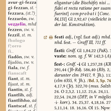
avur-gi-fezzan
st. v.
eligantur
(
die
Bischöfe
)
nisi
...
,
gi-fezzan
st. v.
fidei
et
recta
ratione
per
suam
,
fezzara
(st.?) f.
fuerint
]
comprobati
[
Conc.
,
fezzarôn
sw. v.
84,131
]
Gl
2,92,47
(
vielleicht
i
,
veelîn
mhd. st. n.
der
lat.
Konstruktion
).
,
fezzen
sw. v.
,
fezzil
st. m.
,
festi
adj.
,
(
vgl.
fast
adj.
)
mhd.
fhologo
nhd.
fest.
—
Graff
III,
711
ff.
forro
fasti:
Grdf.
Gl
1,84,22
(
PaK
).
3
fi..
vaste:
nom.
sg.
f.
W
142,3
(
A
)
fîadôn
sw. v.
,
fîjadôn
sw. v.
,
fest-:
Grdf.
-i
Gl
1,237,28
(
KR
fiala
sw. f.
,
291,44
(
Jb-Rd
).
586,40
(
Rb
).
2,
fianscaft
darunter
clm
19 417,
9.
Jh.
).
11
fîant
st. m.
,
(
clm
6355,
9.
Jh.
).
/Bd. 3, Sp. 7
fîjant
st. m.
,
4,17,9
(
Jc
).
322,70
(
mus.
Salzb.
fîantin
st. f.
,
24.
O
2,3,2.
11,12.
21,6.
24,11.
fîantlîh
adj.
,
22,54.
24,28
(
DFP,
in
V
möglic
fîantlîhho
adv.
,
-i-
korr.
).
34.
25,37.
4,18,16.
27
fîantscaf
st. f.
,
5,11,14.
18.
16,16.
Ol
15.
Npw