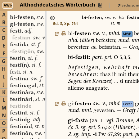
Althochdeutsches Wörterbuch
AWb
Sächsische
A
bi-festen
sw. v.
,
bi-festen
,
sw. v.
bis
festi
B
st. m.
gi-festen
sw. v.
Bd. 3, Sp. 764
,
C
festi
adj.
,
bi-
festen
sw.
v.
,
mhd.
be
MWB
-festian
sw. v.
D
,
nhd.
(
älter
)
befesten;
mnd.
mnl
festida
st. f.
,
E
bevesten;
ae.
befæstan.
—
Graf
-festigôn
sw. v.
,
F
bi-festit:
part.
prt.
O
5,3,5.
festin
st. f.
,
G
festî(n)
st. f.
,
befestigen,
wehrhaft
ma
H
festi
st. n.
,
bewahren:
thaz
ih
mit
the
I
festina
sw. f.
,
Segen
des
Kreuzes
)
...
si
umbik
J
festinagal
st. m.
,
allemo
anaguate.
K
festinâra
sw. f.
,
festinâri
st. m.
L
,
gi-
festen
sw.
v.
,
mhd.
g
Lexer
festinde
M
mnd.
mnl.
gevesten.
—
Graff
II
festinî
st. f.
,
N
festinîg
adj.
gi-fasta
(
zu
-t-
vgl.
Braune,
A
,
O
festinôd
st. m.
c
)
:
3.
sg.
prt.
S
6,52
(
Hildebr.
).
,
P
festinôn
sw. v.
2.
sg.
imp.
-i
Pw
67,29;
part.
pr
,