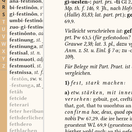
Q
ana-festinôn
sw. v.
gi-uesten-:
part.
prs.
-ti
Gl
2,
,
R
bi-festinôn
sw. v.
Mp.
th.
f.
146,
9.
Jh.,
nach
Hof
,
gi-festinôn
sw. v.
S
(
Halle
)
85,83;
lat.
part.
prt.
);
ge
,
umbi-festinôn
sw. v.
69,9.
,
T
zuo-gi-festinôn
sw. v.
,
U
Vielleicht
verschrieben
ist:
gef
festinônto
adv. part. prs.
,
V
prt.
Pw
63,5
(
für
gefestodon
?
festinung
st. f.
,
Grauwe
2,38;
lat.
3.
pl.,
dazu
vg
W
festinunga
st. f.
,
Anm.
z.
St.
u.
Einl.
§
7
α
;
zu
-
X
festisal
st. n.
,
109
).
Y
festmuoti
adj.
,
festmuotî
st. f.
Z
Für
Belege
mit
Part.
Praet.
ist
,
festnissa
st. f.
vergleichen
.
,
-festôn
sw. v.
,
1)
fest,
stark
machen:
-festunga
st. f.
,
fetâh
a)
etw.
stärken,
mit
inne
fetcide
versehen:
gebuit,
got,
crefti
feterari
that,
got,
that
tu
uuorhtus
an
feter heribum
confirma
hoc,
deus,
quod
op
fethderlicher
nobis
Pw
67,29.
die
ire
herze
i
fethdero
geuestent
W
L
69,9
(geuesteno
fethlachen
hierher
wohl
auch:
an
thi
gefes