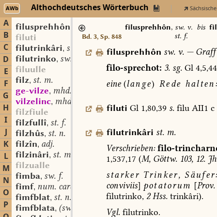
Althochdeutsches Wörterbuch
AWb
Sächsische
A
filusprehhôn
sw. v.
,
filusprehhôn
,
sw. v.
bis
fi
B
st. f.
filuti
Bd. 3, Sp. 848
C
filutrinkâri
st. m.
,
filusprehhôn
sw.
v.
—
Graff
filutrinko
sw. m.
D
,
filo-sprechot:
3.
sg.
Gl
4,5,44
filuulle
E
filz
st. m.
,
F
eine
(
lange
)
Rede
halten
ge-vilze
mhd. st. n.
,
G
vilzelinc
mhd. st. m.
,
H
filuti
Gl
1,80,39
s.
filu
AII1
c
filzfiule
I
filzfullî
st. f.
,
J
filutrinkâri
st.
m.
filzhûs
st. n.
,
K
filzîn
adj.
,
Verschrieben:
filo-trincharn
filzinâri
st. m.
L
,
1,537,17
(
M,
Göttw.
103,
12.
Jh
filzualle
M
starker
Trinker,
Säufer
fimba
sw. f.
,
N
conviviis
]
potatorum
[
Prov.
fimf
num. card.
,
O
filutrinko,
2
Hss.
trinkâri).
fimfblat
st. n.
,
P
fimfblata
(sw. ?) f.
,
Vgl.
filutrinko.