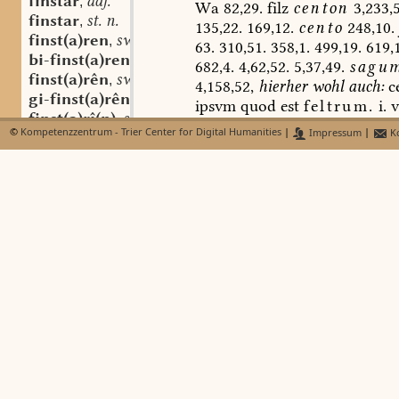
finstar
adj.
,
Wa
82,29.
filz
centon
3,233,5
finstar
st. n.
,
135,22.
169,12.
cento
248,10.
finst(a)ren
sw. v.
,
63.
310,51.
358,1.
499,19.
619,1
bi-finst(a)ren
sw. v.
,
682,4.
4,62,52.
5,37,49.
sagu
finst(a)rên
sw. v.
,
4,158,52,
hierher
wohl
auch:
c
gi-finst(a)rên
sw. v.
,
ipsvm
quod
est
feltrum.
i.
v
finst(a)rî(n)
st. f.
,
calidum
veteri
centone
lupana
©
Kompetenzzentrum - Trier Center for Digital Humanities
|
Impressum
|
Ko
finstarlant
st. n.
,
II,339,19
]
2,373,12.
centone
fi
finstarnessi
st. n.
,
uilz
(
am
Rande
wiederholt
)
[
z
finstarnissi
st. n.
,
(Halle)
86,397,35
(
vgl.
Kleiber
finstarnissî
st. f.
,
Anm.
685).
hadara
ł
filz
mast
finstarnissida
st. f.
,
Sardorum
sagum
dicitur
Gl
4
finstr-
hadere
et
filz,
1
..
vł
filz).
hade
fint
mastruca
150,49
(
übersetzt
ist
vintûsa
sw. f.
,
ausgefallenes
sagum,
vgl.
117,
fio
evtl.
zu
3);
—
als
Pferdedeck
fotar
(
filtrum
)
[,
super
quo
sederi
fiohta
st. (sw.?) f.
,
Mann
),
immundum
erit,
Lev.
1
fîol
st. n.
,
1,354,34.
uilz
[
/Bd. 3, Sp. 849/
vîol
mhd. st. m.
,
exercitu
aliquid
furaverit
past
vîole
mhd. sw. f.
,