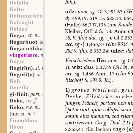
Ink.
).
finfalta
finfto
uilz:
nom.
sg.
Gl
3,291,63
(
SH
finftunzehentun
d
).
499,19.
619,13.
622,14.
664,
finfzught
(Halle)
86,397,135
(
am
Rande
finfzuz
Kleiber,
Otfrid
S.
150
Anm.
68
fingar
st. m.
,
50,
9.
Jh.
);
dat.
sg.
-
]
e
Gl
2,253
fingarhuot
st. m.
,
acc.
sg.
-
]
1,456,27
(
clm
9 534,
n
fingarzeihhan
st. n.
,
202
9.
Jh.
).
2,353,24;
uilce:
dat
vingerlære
mhd. st. m.
,
Verschrieben:
fliz:
nom.
sg.
Gl
fingir..
1
);
wiz:
dass.
5,37,49
(
SH
b
);
v
fingirî(n)
st. n.
,
acc.
sg.
1,456
Anm.
17
(
clm
9 5
fingirlî(n)
st. n.
,
Bischoff
S.
202
9.
Jh.
).
finh
finieffa
1)
grobes
Wolltuch,
gro
gi-finit
part.-adj.
,
Decke,
Filzdecke
:
in
vilze
finka
sw. f.
,
jungen
Mönch
)
portare
non
nis
finko
sw. m.
,
[
potuerunt:
quia
collapsi
saxa
finc
st. m.?
,
solum
eius
membra,
sed
etiam
Finnoldum
contriverant,
Greg.,
Dial.
2,11
p
finon
2,253,41.
filz.
lachan
sago
[
e