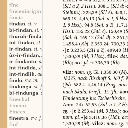
fînc
(
SH
a
2,
2
Hss.
).
308,1
(
SH
d;
-
finceniarigin
Steinm.
).
323,39
(
SH
e
).
358,1.
fincic
669,19.
4,46,13
(
Sal.
a
1,
8
Hss.
findan
st. v.
,
1,
5
Hss.
).
94,8
(
Sal.
a
1
).
117,1
bi-findan
st. v.
,
Hss.
).
135,22
(
Sal.
c
).
150,49
(
S
thuruh-findan
st. v.
,
(
Sal.
c
).
169,12
(
Sal.
d
).
S
261,
int-findan
st. v.
,
1,458,4
(
Rb
).
2,353,24.
730,33
ir-findan
st. v.
,
-
]
e
3,233,5
(
SH
a
2
).
409,40
(
H
ûz-ir-findan
st. v.
,
1,330,29
(
M,
3
Hss.
);
filc-:
dat.
ir-findanto
adv. part. prs.
,
(
Rb
);
acc.
pl.
-i
336,30
(
Rb
).
int-findida
st. f.
,
vilz:
nom.
sg.
Gl
1,330,30
(
M
).
int-findlîh
adj.
,
18 375,
nach
Bischoff
S.
160
f.
9
findo
sw. m.
,
(
Jd
).
682,4.
4,46,14
(
Prag,
mus
findunga
st. f.
,
nach
Skála,
briefl.,
15.
Jh.;
korr
bi-findunga
st. f.
,
Umdeutung
ins
Tschechische,
v
finechal
Anm.
24).
62,53
(
Sal.
a
1,
2
Hss
Fineen
sg.
-
]
e
2,253,41
(
M,
3
Hss.
);
acc
Finees
nom.
pl.
-
]
e
3,410,36
(
Hd.
);
acc
finestra
sw. f.
,
1,330,29
(
M
);
vilcz:
nom.
sg.
4
finf