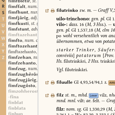
Q
fimfbletir
st. n. pl.
,
R
fimffalt
num. multipl.
,
filutrinko
sw.
m.
—
Graff
V,5
fimfhunt
num. card.
S
,
fimfjârîg
adj.
,
uilo-trinchono:
gen.
pl.
Gl
1
T
fimfkusti
st. (f.?) pl.
,
vilo-:
dass.
16
(
M,
3
Hss.
).
—
u
U
fimfstunt
adv. num.
,
gen.
pl.
Gl
1,537,18
(
M,
clm
14 
V
fimftazehanto
po
wohl
versehentlich
von
an
W
fimfto
num. ord.
,
übernommen,
etwa
von
potat
X
fimftozehanto
num. ord.
,
starker
Trinker,
Säufer
Y
fimftazehanto
num. ord.
,
conviviis
]
potatorum
[
Prov.
fimfzehan
num. card.
Z
,
Hs.
filutrinkâri,
2
Hss.
trinkâri
fimfzehanto
num. ord.
,
fimfzug
num. card.
,
Vgl.
filutrinkâri.
fimfzughêrôsto
sw. m.
,
fimfzugjârîg
adj.
,
filuulle
Gl
4,93,54/94,1
s.
AW
fimfzugôsto
num. ord.
,
fimzohheroston
filz
st.
m.
,
mhd.
vilz,
nh
Lexer
-fîna
mnd.
mnl.
vilt;
ae.
felt.
—
Graf
finblat
finblata
filz:
nom.
sg.
Gl
1,330,29
(
M,
finbun
2,261,1
=
Wa
82,29.
3,233,5
(
S