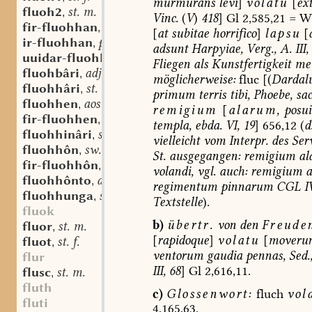
murmurans
levi
]
volatu
[
ext
fluoh2
st. m.
,
Vinc.
(
V
)
418
]
Gl
2,585,21
=
W
fir-fluohhan
part.-adj.
,
[
at
subitae
horrifico
]
lapsu
[
ir-fluohhan
part.-adj.
,
adsunt
Harpyiae,
Verg.,
A.
III,
uuidar-fluohhan
st. v.
,
Fliegen
als
Kunstfertigkeit
mei
fluohbâri
adj.
,
möglicherweise:
fluc
[(
Dardal
fluohhâri
st. m.
,
primum
terris
tibi,
Phoebe,
sac
fluohhen
aostndfrk. sw. v.
,
remigium
[
alarum,
posu
fir-fluohhen
sw. v.
,
templa,
ebda.
VI,
19
]
656,12
(
d
fluohhinâri
st. m.
,
vielleicht
vom
Interpr.
des
Serv
fluohhôn
sw. v.
,
St.
ausgegangen:
remigium
al
fir-fluohhôn
sw. v.
,
volandi,
vgl.
auch:
remigium
a
fluohhônto
adv. part. prs.
,
regimentum
pinnarum
CGL
I
fluohhunga
st. f.
,
Textstelle
).
fluok
b)
übertr.
von
den
Freude
fluor
st. m.
,
[
rapidoque
]
volatu
[
moveru
fluot
st. f.
,
ventorum
gaudia
pennas,
Sed.
flur
III,
68
]
Gl
2,616,11.
flusc
st. m.
,
fluth
c)
Glossenwort:
fluch
vol
fluti
4,165,63.