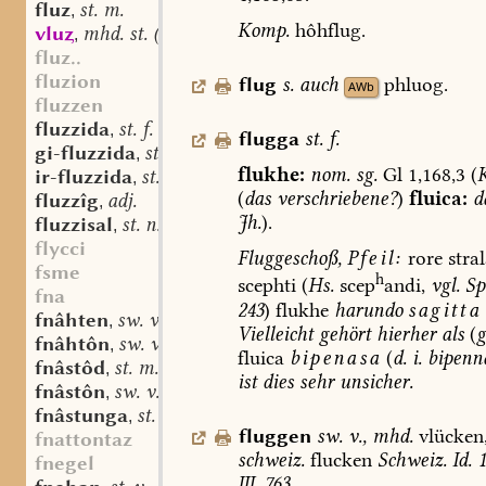
fluz
st. m.
,
Komp.
hôhflug.
vlu
mhd. st. (m.?)
,
fluz..
fluzion
flug
s.
auch
phluog.
AWb
fluzzen
fluzzida
st. f.
,
flugga
st.
f.
gi-fluzzida
st. f.
,
flukhe:
nom.
sg.
Gl
1,168,3
(
ir-fluzzida
st. f.
,
(
das
verschriebene
?
)
fluica:
d
fluzzîg
adj.
,
Jh.
).
fluzzisal
st. n.
,
flycci
Fluggeschoß,
Pfeil:
rore
stral
fsme
h
scephti
(
Hs.
scep
andi,
vgl.
Spl
fna
243
)
flukhe
harundo
sagitta
fnâhten
sw. v.
,
Vielleicht
gehört
hierher
als
(
g
fnâhtôn
sw. v.
,
fluica
bipenasa
(
d.
i.
bipenn
fnâstôd
st. m.
,
ist
dies
sehr
unsicher.
fnâstôn
sw. v.
,
fnâstunga
st. f.
,
fluggen
sw.
v.
,
mhd.
vlücken
fnattontaz
schweiz.
flucken
Schweiz.
Id.
1
fnegel
III,
763.