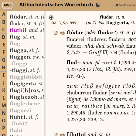
Althochdeutsches Wörterbuch
AWb
Sächsische
A
flûdar
st. n. (m.?)
,
fludar
,
st. n.
B
(m.?)
bis
flugigerta
,
st.
fludar
st. n. (m.?)
Bd. 3, Sp. 999
,
C
fluthil
and. st. m.
,
flûdar
(
oder
fludar
?)
st.
n.
(
flug
st. m.
D
,
fluderei,
fluderer,
fludern,
doc
flug
E
vlûder,
nhd.
dial.
schwäb.
flau
flugga
st. f.
,
F
2,1547.
—
Graff
III,
754
(fludar)
fluggen
sw. v.
,
G
flud-:
nom.
pl.
-ar
Gl
1,290,4
-fluggi
H
4,237,20
(
2
Hss.,
12.
Jh.
).
239,1
-fluggî
st. f.
,
I
Hs.
-û-).
fluggishbit
J
flugigerta
st. f.
,
zum
Floß
gefügtes
Flöß
K
flugi[h]ros
st. n.
,
chuburrun
fludar
[
servi
mei
d
flugiscuoh
st. m.
L
,
(
ligna
)
de
Libano
ad
mare:
et
e
fluglesbene
M
ea
in
]
ratibus
[
in
mare,
3.
Re
flugnezi
1,290,45.
fluder
connexae
(
s
N
fluht1
st. f.
,
4,237,20.
239,13.
O
-fluht2
P
fluht
[
fluthil
and.
st.
m.