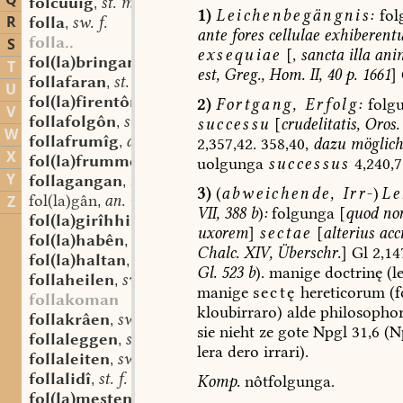
Q
folcuuîg
st. m.
,
1)
Leichenbegängnis:
fol
R
folla
sw. f.
,
ante
fores
cellulae
exhiberent
folla..
S
exsequiae
[,
sancta
illa
ani
fol(la)bringan
an. v.
,
T
est,
Greg.,
Hom.
II,
40
p.
1661
]
follafaran
st. v.
,
U
fol(la)firentôn
sw. v.
2)
Fortgang,
Erfolg:
folg
,
V
follafolgôn
sw. v.
successu
[
crudelitatis,
Oros.
,
W
follafrumîg
adj.
2,357,42.
358,40,
dazu
möglich
,
X
fol(la)frummen
sw. v.
uolgunga
successus
4,240,7
,
Y
follagangan
red. v.
,
3)
(
abweichende,
Irr-
)
Le
fol(la)gân
an. v.
Z
,
VII,
388
b
)
:
folgunga
[
quod
no
fol(la)girîhhisôn
sw. v.
,
uxorem
]
sectae
[
alterius
acci
fol(la)habên
sw. v.
,
Chalc.
XIV,
Überschr.
]
Gl
2,14
fol(la)haltan
red. v.
,
Gl.
523
b
).
manige
doctrinę
(l
follaheilen
sw. v.
,
manige
sectę
hereticorum
(f
follakoman
kloubirraro)
alde
philosopho
follakrâen
sw. v.
,
sie
nieht
ze
gote
Npgl
31,6
(N
follaleggen
sw. v.
,
lera
dero
irrari).
follaleiten
sw. v.
,
follalidî
st. f.
Komp.
nôtfolgunga.
,
fol(la)mesten
sw. v.
,