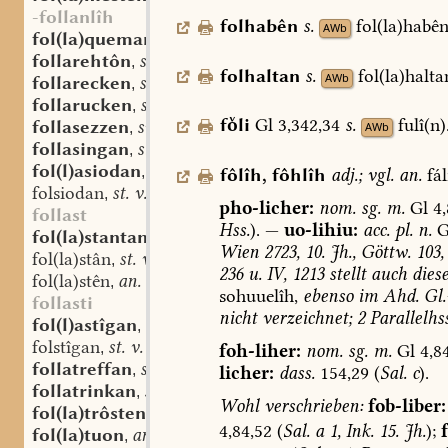
-follanlîh
folhabên
s.
fol(la)habên
AWb
fol(la)queman
st. v.
,
follarehtôn
sw. v.
,
folhaltan
s.
fol(la)halta
AWb
follarecken
sw. v.
,
follarucken
sw. v.
,
fli
Gl
3,342,34
s.
fulî(n)
follasezzen
sw. v.
,
AWb
follasingan
st. v.
,
fol(l)asiodan
st. v.
,
fôlîh
,
fôhlîh
adj.
;
vgl.
an.
fál
folsiodan
st. v.
,
pho-licher:
nom.
sg.
m.
Gl
4,
follast
Hss.
).
—
uo-lihiu:
acc.
pl.
n.
G
fol(la)stantan
st. v.
,
Wien
2723,
10.
Jh.,
Göttw.
103,
fol(la)stân
st. v.
,
236
u.
IV,
1213
stellt
auch
dies
fol(la)stên
an. v.
,
sohuuelîh,
ebenso
im
Ahd.
Gl
follasti
nicht
verzeichnet;
2
Parallelhss
fol(l)astîgan
st. v.
,
folstîgan
st. v.
,
foh-liher:
nom.
sg.
m.
Gl
4,84
follatreffan
st. v.
,
licher:
dass.
154,29
(
Sal.
c
).
follatrinkan
st. v.
,
Wohl
verschrieben:
fob-liber:
fol(la)trôsten
sw. v.
,
4,84,52
(
Sal.
a
1,
Ink.
15.
Jh.
);
fol(la)tuon
an. v.
,