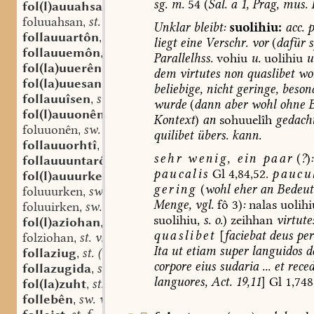
sg.
m.
54
(
Sal.
a
1,
Prag,
mus.
B
fol(l)auuahsan
st. v.
,
foluuahsan
st. v.
,
Unklar
bleibt:
suolihiu:
acc.
p
follauuartôn
sw. v.
,
liegt
eine
Verschr.
vor
(
dafür
s
follauuemôn
sw. v.
,
Parallelhss.
vohiu
u.
uolihiu
u
fol(la)uuerên
sw. v.
,
dem
virtutes
non
quaslibet
wo
fol(la)uuesan
an. v.
,
beliebige,
nicht
geringe,
beson
follauuîsen
sw. v.
,
wurde
(
dann
aber
wohl
ohne
B
fol(l)auuonên
sw. v.
,
Kontext
)
an
sohuuelîh
gedacht
foluuonên
sw. v.
,
quilibet
übers.
kann.
follauuorhtî
st. f.
,
sehr
wenig,
ein
paar
(
?
)
:
follauuuntarôn
sw. v.
,
paucalis
Gl
4,84,52.
paucu
fol(l)auuurken
sw. v.
,
gering
(
wohl
eher
an
Bedeut
foluuurken
sw. v.
,
Menge,
vgl.
fô
3)
:
nalas
uolihi
foluuirken
sw. v.
,
suolihiu,
s.
o.
)
zeihhan
virtute
fol(l)aziohan
st. v.
,
quaslibet
[
faciebat
deus
per
folziohan
st. v.
,
Ita
ut
etiam
super
languidos
de
follaziug
st. (m. n.?)
,
corpore
eius
sudaria
...
et
rece
follazugida
st. f.
,
languores,
Act.
19,11
]
Gl
1,748
fol(la)zuht
st. f.
,
follebên
sw. v.
,