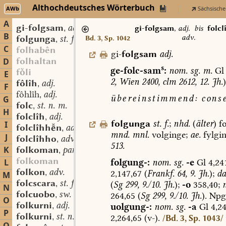
Althochdeutsches Wörterbuch
AWb
Sächsische
A
gi-folgsam
adj.
,
gi-folgsam
,
adj.
bis
folcl
B
adv.
folgunga
st. f.
Bd. 3, Sp. 1042
,
C
folhabên
gi-
folgsam
adj.
folhaltan
D
s
ge-folc-sam
:
nom.
sg.
m.
Gl
fli
E
2,
Wien
2400,
clm
2612,
12.
Jh.
)
fôlîh
adj.
,
F
fôhlîh
adj.
,
übereinstimmend:
conse
G
folc
st. n. m.
,
H
folclîh
adj.
,
folgunga
st.
f.
;
nhd.
(
älter
)
fo
I
folclîhhn
adv.
,
mnd.
mnl.
volginge;
ae.
fylgin
J
folclîhho
adv.
,
513.
K
folkoman
part.-adj.
,
folkoman
folgung-:
nom.
sg.
-e
Gl
4,241
L
folkon
adv.
2,147,67
(
Frankf.
64,
9.
Jh.
);
da
,
M
folcscara
st. f.
(
Sg
299,
9./10.
Jh.
);
-o
358,40;
,
N
folcuobo
sw. m.
264,65
(
Sg
299,
9./10.
Jh.
).
Npg
,
O
folkurni
adj.
uolgung-:
nom.
sg.
-a
Gl
4,24
,
P
folkurni
st. n.
2,264,65
(v-).
,
/Bd. 3, Sp. 1043/