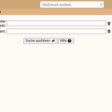
Stichwort suchen
e
ter
ext:
ort:
Suche ausführen
Hilfe