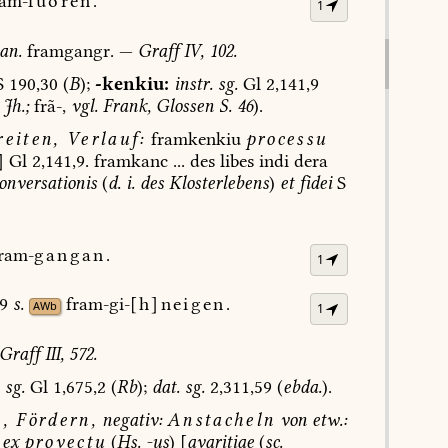
ram-
fuoren.
1
an.
framgangr.
—
Graff
IV,
102.
S
190,30
(
B
);
-kenkiu:
instr.
sg.
Gl
2,141,9
Jh.;
frã-,
vgl.
Frank,
Glossen
S.
46
).
eiten,
Verlauf:
framkenkiu
processu
]
Gl
2,141,9.
framkanc
...
des
libes
indi
dera
onversationis
(
d.
i.
des
Klosterlebens
)
et
fidei
S
ram-
gangan.
1
9
s.
fram-gi-
[h]neigen.
AWb
1
Graff
III,
572.
sg.
Gl
1,675,2
(
Rb
);
dat.
sg.
2,311,59
(
ebda.
).
,
Fördern,
negativ:
Anstacheln
von
etw.:
ex
provectu
(
Hs.
-us
)
[
avaritiae
(
sc.