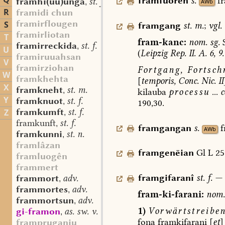
Q
framfuoren
s.
f
framhî(uu)unga
st. f.
,
AWb
R
framidi chun
framirflougen
S
framgang
st.
m.
;
vgl.
framirliotan
T
fram-kanc:
nom.
sg.
framirreckida
st. f.
,
U
(
Leipzig
Rep.
II.
A.
6,
9.
framiruuahsan
V
framirziohan
Fortgang,
Fortschr
W
framkhehta
[
temporis,
Conc.
Nic.
II
X
framkneht
st. m.
,
kilauba
processu
...
c
Y
framknuot
st. f.
,
190,30.
framkumft
st. f.
Z
,
framkunft
st. f.
,
framgangan
s.
f
AWb
framkunni
st. n.
,
framlâzan
framgenēian
Gl
L
25
framluogên
frammert
framgifaranî
st.
f.
—
frammort
adv.
,
frammortes
adv.
,
fram-ki-farani:
nom.
frammortsun
adv.
,
1)
Vorwärtstreiben
gi-framon
as. sw. v.
,
fona
framkifarani
[
et
]
frampruganiu