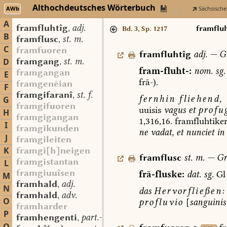
Althochdeutsches Wörterbuch
AWb
Sächsische
A
framfluhtîg
adj.
,
framflu
Bd. 3, Sp. 1217
B
framflusc
st. m.
,
C
framfuoren
framfluhtîg
adj.
—
Gr
framgang
st. m.
D
,
fram-fluht-:
nom.
sg.
framgangan
E
frā-).
framgenēian
F
framgifaranî
st. f.
,
fernhin
fliehend,
G
framgifuoren
uuisis
vagus
et
profu
H
framgigangan
1,316,16.
framfluhtike
I
framgikunden
ne
vadat,
et
nunciet
in
J
framgileiten
K
framgi[h]neigen
framflusc
st.
m.
—
Gr
framgistantan
L
framgiuuîsen
frā-fluske:
dat.
sg.
Gl
M
framhald
adj.
,
N
das
Hervorfließen:
framhald
adv.
,
O
profluvio
[
sanguinis
framharder
P
framhengenti
part.-adj.
,