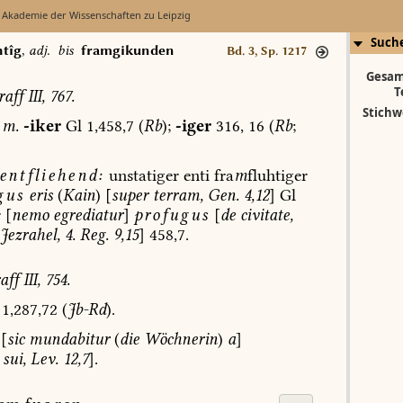
 Akademie der Wissenschaften zu Leipzig
Such
htîg
,
adj.
bis
framgikunden
Bd. 3, Sp. 1217
Gesam
T
aff
III,
767.
Stichw
m.
-iker
Gl
1,458,7
(
Rb
);
-iger
316,
16
(
Rb
;
entfliehend:
unstatiger
enti
fra
m
fluhtiger
gus
eris
(
Kain
)
[
super
terram,
Gen.
4,12
]
Gl
r
[
nemo
egrediatur
]
profugus
[
de
civitate,
Jezrahel,
4.
Reg.
9,15
]
458,7.
aff
III,
754.
1,287,72
(
Jb-Rd
).
[
sic
mundabitur
(
die
Wöchnerin
)
a
]
sui,
Lev.
12,7
].