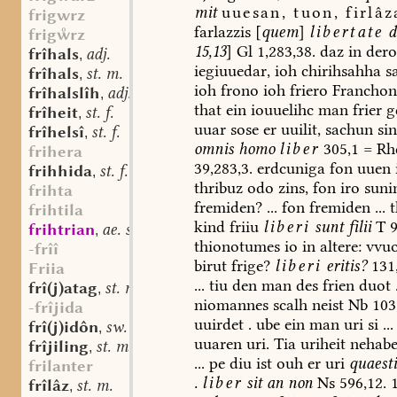
mit
uuesan,
tuon,
firlâz
frigwrz
farlazzis
[
quem
]
libertate
d
frigrz
15,13
]
Gl
1,283,38.
daz
in
dero
frîhals
adj.
,
iegiuuedar,
ioh
chirihsahha
sa
frîhals
st. m.
,
ioh
frono
ioh
friero
Franchon
frîhalslîh
adj.
,
that
ein
iouuelihc
man
frier
g
frîheit
st. f.
,
uuar
sose
er
uuilit,
sachun
si
frîhelsî
st. f.
,
omnis
homo
liber
305,1
=
Rhe
frihera
39,283,3.
erdcuniga
fon
uuen
frihhida
st. f.
,
thribuz
odo
zins,
fon
iro
suni
frihta
fremiden?
...
fon
fremiden
...
t
frihtila
kind
friiu
liberi
sunt
filii
T
9
frihtrian
ae. sw. v.
,
thionotumes
io
in
altere:
vvu
-frîî
birut
frige?
liberi
eritis?
131,
Friia
...
tiu
den
man
des
frien
duot
frî(j)atag
st. m.
,
niomannes
scalh
neist
Nb
103
-frîjida
uuirdet
.
ube
ein
man
uri
si
...
frî(j)idôn
sw. v.
,
uuaren
uri.
Tia
uriheit
nehabe
frîjiling
st. m.
,
...
pe
diu
ist
ouh
er
uri
quaesti
frilanter
.
liber
sit
an
non
Ns
596,12.
1
frîlâz
st. m.
,