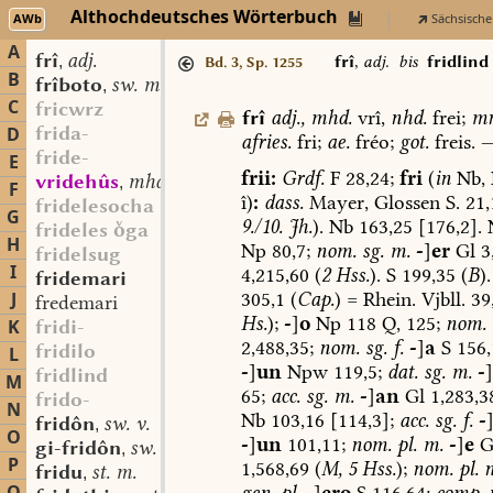
Althochdeutsches Wörterbuch
AWb
Sächsische
A
frî
adj.
,
frî
,
adj.
bis
fridlind
Bd. 3, Sp. 1255
B
frîboto
sw. m.
,
C
fricwrz
frî
adj.
,
mhd.
vrî,
nhd.
frei;
mn
frida-
D
afries.
fri;
ae.
fréo;
got.
freis.
fride-
E
frii:
Grdf.
F
28,24;
fri
(
in
Nb,
vridehûs
mhd. st. n.
,
F
î)
:
dass.
Mayer,
Glossen
S.
21,
fridelesocha
G
9./10.
Jh.
).
Nb
163,25
[176,2].
frideles ga
H
Np
80,7;
nom.
sg.
m.
-
]
er
Gl
3
fridelsug
I
4,215,60
(
2
Hss.
).
S
199,35
(
B
).
fridemari
305,1
(
Cap.
)
=
Rhein.
Vjbll.
39,
J
fredemari
Hs.
);
-
]
o
Np
118
Q,
125;
nom.
K
fridi-
2,488,35;
nom.
sg.
f.
-
]
a
S
156,
fridilo
L
-
]
un
Npw
119,5;
dat.
sg.
m.
-
]
fridlind
M
65;
acc.
sg.
m.
-
]
an
Gl
1,283,3
frido-
N
Nb
103,16
[114,3];
acc.
sg.
f.
-
fridôn
sw. v.
,
O
-
]
un
101,11;
nom.
pl.
m.
-
]
e
G
gi-fridôn
sw. v.
,
P
1,568,69
(
M,
5
Hss.
);
nom.
pl.
n
fridu
st. m.
,
gen.
pl.
-
]
ero
S
116,64;
comp.