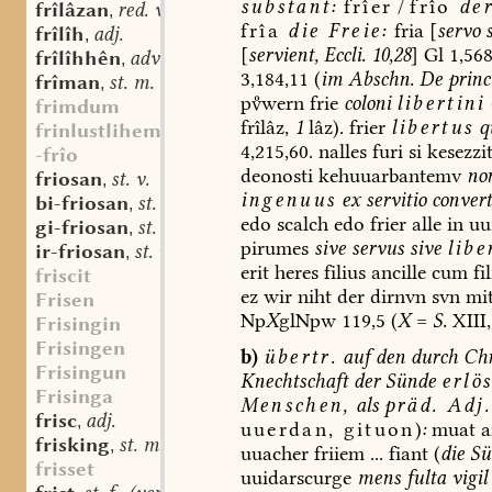
substant
:
frîer
/
frîo
de
frîlâzan
red. v.
,
frîa
die
Freie:
fria
[
servo
s
frîlîh
adj.
,
[
servient,
Eccli.
10,28
]
Gl
1,568
frîlîhhên
adv.
,
3,184,11
(
im
Abschn.
De
princ
frîman
st. m.
,
pwern
frie
coloni
libertini
frimdum
frîlâz,
1
lâz).
frier
libertus
q
frinlustlihem
4,215,60.
nalles
furi
si
kesezzi
-frîo
deonosti
kehuuarbantemv
no
friosan
st. v.
,
ingenuus
ex
servitio
convert
bi-friosan
st. v.
,
edo
scalch
edo
frier
alle
in
uu
gi-friosan
st. v.
,
pirumes
sive
servus
sive
libe
ir-friosan
st. v.
,
erit
heres
filius
ancille
cum
fil
friscit
ez
wir
niht
der
dirnvn
svn
mi
Frisen
Np
X
glNpw
119,5
(
X
=
S.
XIII,
Frisingin
Frisingen
b)
übertr.
auf
den
durch
Chr
Frisingun
Knechtschaft
der
Sünde
erlö
Frisinga
Menschen,
als
präd.
Adj.
frisc
adj.
,
uuerdan,
gituon
)
:
muat
a
frisking
st. m.
,
uuacher
friiem
...
fiant
(
die
Sü
frisset
uuidarscurge
mens
fulta
vigil