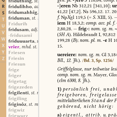
Q
friduthing
st. n.
,
-
]
eren
Nb
312,21
[341,10];
ur
R
fridulîhho
adv.
,
41,22
[47,2].
Ns
596,12.
17.
20
fridumahhîg
adj.
S
,
f.
Np
X
gl
119,5
(=
S.
XIII,
5).
friduman
st. m.
,
T
iem
H
18,3,2;
comp.
acc.
pl.
f.
Fridurih
U
2,80,28.
—
frig-:
nom.
sg.
m.
-
fridusam
adj.
,
V
(
SH
A
).
Hildebrandt
I,
92,812
-fridusamî
W
199,28
(
B
);
nom.
pl.
m.
-e
H
10
friduuuarta
st. f.
,
X
15.
vrîer
mhd. st. m.
,
Y
Friesen
uereiere:
nom.
sg.
m.
Gl
3,18
Friesin
Z
Bll.,
12.
Jh.
).
/Bd. 3, Sp. 1256/
Friesun
Griffelglosse,
nur
teilweise
les
frige
comp.
nom.
sg.
m.
Mayer,
Glo
friger
(
clm
6300,
8.
Jh.
).
frigetag
frigezeden
1)
persönlich
frei,
unabh
frîgilenti
st. n.
,
freigeboren,
freigelasse
frigiling
mittelalterlichen
Stand
der
F
frîginôz
st. m.
,
gehörend,
nicht
hörig:
frigwiz
a)
eigentl.,
attrib.
u.
prä
frigwurz