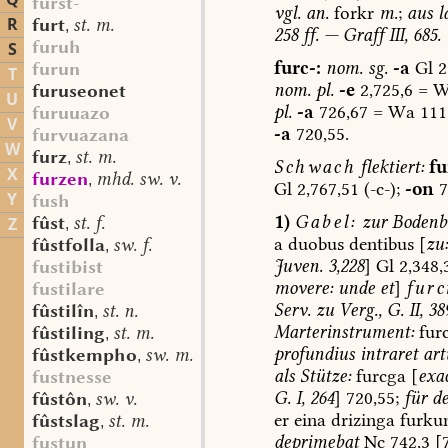
Q
furst-
vgl.
an.
forkr
m.
;
aus
la
R
furt
st. m.
,
258
ff.
—
Graff
III,
685.
furuh
S
furc-:
nom.
sg.
-a
Gl
2
furun
T
nom.
pl.
-e
2,725,6
=
W
furuseonet
U
pl.
-a
726,67
=
Wa
111
furuuazo
V
-a
720,55.
furvuazana
W
furz
st. m.
,
Schwach
flektiert:
fu
X
furzen
mhd. sw. v.
,
Gl
2,767,51
(-c-);
-on
7
Y
fush
1)
Gabel:
zur
Bodenbe
fûst
st. f.
Z
,
a
duobus
dentibus
[
zu:
fûstfolla
sw. f.
,
Juven.
3,228
]
Gl
2,348,3
fustibist
movere:
unde
et
]
furc
fustilare
Serv.
zu
Verg.,
G.
II,
38
fûstilîn
st. n.
,
Marterinstrument:
fur
fûstiling
st. m.
,
profundius
intraret
art
fûstkempho
sw. m.
,
als
Stütze:
furcga
[
exa
fustnesse
G.
I,
264
]
720,55;
für
de
fûstôn
sw. v.
,
er
eina
drizinga
furku
fûstslag
st. m.
,
deprimebat
Nc
742,3
[7
fustun