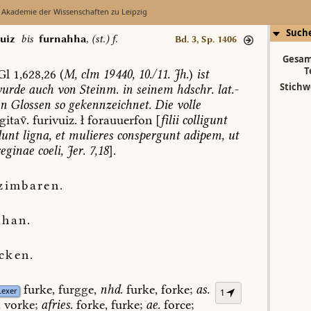
 Akademie der Wissenschaften zu Leipzig
Such
uiz
bis
furnahha
,
(st.) f.
Bd. 3, Sp. 1406
Gesam
T
Gl
1,628,26
(
M,
clm
19 440,
10./11.
Jh.
)
ist
Stichw
urde
auch
von
Steinm.
in
seinem
hdschr.
lat.-
n
Glossen
so
gekennzeichnet.
Die
volle
gita.
furivuiz.
ł
forauuerfon
[
filii
colligunt
unt
ligna,
et
mulieres
conspergunt
adipem,
ut
reginae
coeli,
Jer.
7,18
].
zimbaren.
ohan.
cken.
furke,
furgge,
nhd.
furke,
forke;
as.
Lexer
1
.
vorke;
afries.
forke,
furke;
ae.
force;