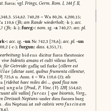
t.
furca;
vgl.
Frings,
Germ.
Rom.
I,
144
f.
II,
,348,3.
554,62.
740,28
=
Wa
80,26.
4,200,15;
a
110,6
(
Jh;
am
Rande
wiederholt;
-k-);
acc.
,7
(
Jh;
-k-);
furcg-:
nom.
sg.
-a
740,27;
acc.
pl.
rk-:
acc.
sg.
-un
Nc
742,3
[78,6];
acc.
pl.
-un
08,2
(-c-);
furgun:
dass.
4,351,71.
arbeitung:
bidens
dicitur
furca
theutonice
vive
bidentis
amans
et
culti
vilicus
horti,
;
für
Getreide:
gaflię
uel
furke
[
cillere
est
illae
[
dictae
sunt,
quibus
frumenta
cillentur,
9
]
725,6
u.
Anm.
4
=
Wa
110,6
(2);
als
ca
[
ridebat
haec
miles
dei
...
quod
fixa
non
us
]
ungula
[
Prud.,
P.
Vinc.
(
V
)
120
]
554,62;
cuunt
alii
vallos
]
furcas
[
-que
bicornis,
Verg.,
n
Dreizack
Neptuns:
under
dien
fuozen
barg
n
.
diu
Neptuni
ist
sub
calceis
vero
fuscinam
8,6].