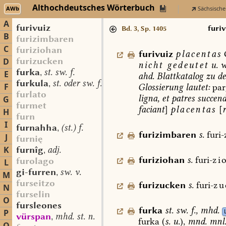
Althochdeutsches Wörterbuch
AWb
Sächsische
A
furivuiz
furiv
Bd. 3, Sp. 1405
B
furizimbaren
C
furiziohan
furivuiz
placentas
furizucken
D
nicht
gedeutet
u.
w
furka
st. sw. f.
,
E
ahd.
Blattkatalog
zu
de
furkula
st. oder sw. f.
,
F
Glossierung
lautet:
par
furlato
ligna,
et
patres
succend
G
furmet
faciant
]
placentas
[
H
furn
I
furnahha
(st.) f.
,
furizimbaren
s.
furi-
J
furnię
K
furnîg
adj.
,
furiziohan
s.
furi-
zi
furolago
L
gi-furren
sw. v.
,
M
furseitzo
furizucken
s.
furi-
zu
N
furselin
O
fursleones
furka
st.
sw.
f.
,
mhd.
P
vürspan
mhd. st. n.
,
furka
(
s.
u.
),
mnd.
mnl