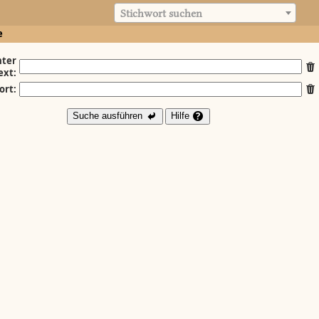
Stichwort suchen
e
ter
ext:
ort:
Suche ausführen
Hilfe