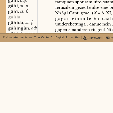
gâhi
adj.
,
tamquam
sponsam
uiro
sua
gâhi
st. n.
,
Ierusalem
gezierte
alse
eine
br
gâhî
st. f.
,
Np
X
gl
Cant.
grad.
(
X
=
S.
XI,1
gahia
gagan
einanderên:
daz
h
gâhida
st. f.
,
uuiderchetunga
.
danne
nein
.
gâhingûn
adv.
,
gagen
einanderen
ringent
Ni
gâhisôn
sw. v.
,
Sinne
der
Abwehr,
des
Sch
©
Kompetenzzentrum - Trier Center for Digital Humanities
|
Impressum
|
Ko
gâhlîhho
adv.
,
etw.:
uuaz
uuirt
dir
zestellenn
gâho
adv.
,
bisuichlichen
uuorten?
[
vgl.
q
gâhôn
sw. v.
,
adversus
linguam
dolosam,
gi-gâhôn
sw. v.
,
119,3;
Wendung:
sehan
g
ir-gâhôn
Gegensatz
zu
etw.
stehen
-gâhôn
adv.
,
gegenüberstehen:
ube
ein
gâhônto
adv.
,
tiu
negatio
.
danne
diu
affirm
ir-gâhôt
part.-adj.
,
alde
ouh
taz
selba
uone
ande
gahotagoter
si
nieht
gagen
iro
.
/Bd. 4, Sp.
gâhscreckî
st. f.
,
iro
non
erit
opposita
.
sed
a
-gâht
522,9[30,4];
gâhtiufî
st. f.
,
b)
übertr.:
in
bezug
auf
gâhûn
adv.
,
für:
gagen
dien
guoten
stuo
gâhunga
st. f.
,