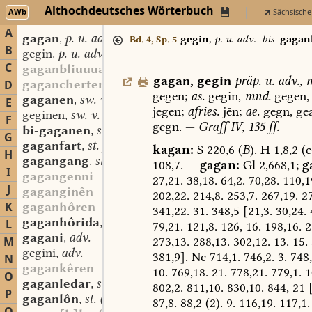
Althochdeutsches Wörterbuch
AWb
Sächsische
A
gagan
p. u. adv.
,
gegin
,
p. u. adv.
bis
gagan
Bd. 4, Sp. 5
B
gegin
p. u. adv.
,
C
gaganbliuuuan
gagan
,
gegin
prä
p.
u.
adv.
,
m
gagancherten
D
gegen;
as.
gegin,
mnd.
gēgen,
gaganen
sw. v.
,
E
jegen;
afries.
jēn;
ae.
gegn,
gea
geginen
sw. v.
,
F
gegn.
—
Graff
IV,
135
ff.
bi-gaganen
sw. v.
,
G
gaganfart
st. f.
,
kagan:
S
220,6
(
B
).
H
1,8,2
(c
H
gagangang
st. m.
,
108,7.
—
gagan:
Gl
2,668,1;
g
I
gagangenni
27,21.
38,18.
64,2.
70,28.
110,1
J
gaganginên
202,22.
214,8.
253,7.
267,19.
27
K
gaganhôren
341,22.
31.
348,5
[21,3.
30,24.
4
gaganhôrida
st. f.
L
,
79,21.
121,8.
126,
16.
198,16.
2
gagani
adv.
,
273,13.
288,13.
302,12.
13.
15.
M
gegini
adv.
,
381,9].
Nc
714,1.
746,2.
3.
748,
N
gagankêren
10.
769,18.
21.
778,21.
779,1.
1
O
gaganledar
st. n.
,
802,2.
811,10.
830,10.
844,
21
[
P
gaganlôn
st. (m. n.)
,
87,8.
88,2
(2).
9.
116,19.
117,1.