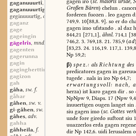
gagen
iro
(
sc.
maioris
ursae,
S
gaganuuurtî
st. f.
,
Großen
Bären
)
chelun
.
cance
gaganuuurtîg
adj.
,
forderen
fuozen
.
leo
gagen
d
geginuuurtîg
adj.
,
749,9.
10[88,8.
9].
so
er
do
ch
gaganz
gagen
imo
ufstando
.
al
daz
h
gage
844,21
[271,1],
ähnl.
714,1
[38
gageingin
746,2.
3.
769,18.
21.
785,9
(
ad
gāgelrîs
mnd. st. n.
,
[83,23.
24.
116,19.
117,1.
139,8
gagenten
Np
59,2;
gagerunna
gagin
β)
spez.:
als
Richtung
des
gagingherttimo
predicatores
gagen
in
gareuu
gagizon
tugede
.
nals
in
iro
Np
64,7;
gah
erwartungsvoll:
nach,
a
gâha
sw. f.
,
herza)
ist
karo
gagen
dir
.
so
ghar
NpNpw
9,
Diaps.
17
(Npw
9,4
gâhen
sw. v.
,
inuuertigen
ougen
langet
sin
gi-gâhen
sw. v.
,
siu
gagen
imo
(
sc.
Gottes
ver
gâhes
adv.
,
unde
fore
giredo
suftont
siu
1
gahha
uuazzerlos
erda
gagen
regene
gâhheila
f.
,
dir
Np
142,6.
uidi
Ierusalem
o