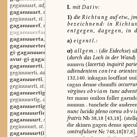
geginuuart
adj.
,
I.
mit
Dativ:
gaganuuart
st. f.
,
1)
die
Richtung
auf
etw.,
jm
geginuuart
st. f.
,
bezeichnend:
in
Richtu
gaganuuerf
st. m.
,
entgegen,
dagegen,
in
d
gaganuuerfan
gaganuuerta
st. f.
,
a)
eigentl.:
gaganuuerten
sw. v.
,
α)
allgem.:
(
die
Eidechse
)
si
gi-gaganuuerten
sw. v.
,
(
durch
das
Loch
in
der
Wand
)
avur-gi-gaganuuerten
sw. v.
,
sunnvn
(
lacerta
)
inquirit
pari
gaganuuerti
adj.
,
adtendentem
contra
oriente
geginuuerti
adj.
,
132,140.
inkagan
louffant
uui
gaganuuertî
st. f.
,
cagan
denne
chumfti
occurru
geginuuertî
st. f.
,
virgines
obviam
tunc
advent
gaganuuertîg
adj.
,
ter
mano
uuilon
foller
gaend
geginuuertîg
adj.
,
sunnun
.
tunchele
die
andere
gaganuuertîgo
adv.
,
nunc
lucida
pleno
cornu
obvi
gaganuuurfida
st. f.
,
fratris
Nb
38,18
[43,18].
(stell
gaganuuurt
st. f.
,
die
skinen
gagen
demo
specu
geginuuurt
st. f.
,
contrafulsere
Nc
748,18[87,8].
gaganuuurt(i)
adj.
,