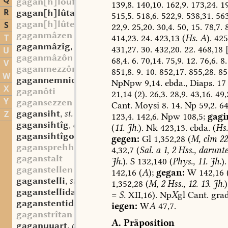
Q
gagan[h]loufan
139,8.
140,10.
162,9.
173,24.
19
R
gagan[h]lûta
sw. f.
,
515,5.
518,6.
522,9.
538,31.
563
gagan[h]lûten
S
22,9.
25,20.
30,4.
50,
15.
78,7.
8
gaganmâzen
T
414,23.
24.
423,13
(
Hs.
A
).
425
gaganmâzîg
adj.
,
431,27.
30.
432,20.
22.
468,18
[
U
gaganmâzôn
68,4.
6.
70,14.
75,9.
12.
76,6.
8.
V
gaganmezzôn
851,8.
9.
10.
852,17.
855,28.
85
W
gagannemnida
st. f.
,
NpNpw
9,14.
ebda.,
Diaps.
17
X
gaganôti
21,14
(2).
26,3.
28,9.
43,16.
49,
Y
gagansezzen
Cant.
Moysi
8.
14.
Np
59,2.
64
gagansiht
st. f.
Z
,
123,4.
142,6.
Npw
108,5;
gagi
gagansihtîg
adj.
,
(
11.
Jh.
).
Nk
423,13.
ebda.
(
Hs.
gagansihtîgo
adv.
,
gegen:
Gl
1,352,28
(
M,
clm
22 
gagansprehhan
4,32,7
(
Sal.
a
1,
2
Hss.,
darunte
gaganstalt
Jh.
).
S
132,140
(
Phys.,
11.
Jh.
).
gaganstellen
142,16
(
A
);
gegan:
W
142,16
gaganstelli
st. n.
,
1,352,28
(
M,
2
Hss.,
12.
13.
Jh.
)
gaganstellida
st. f.
,
=
S.
XII,16).
Np
X
gl
Cant.
grad
gaganstentida
st. f.
,
iegen:
W
A
47,7.
gaganstrîtan
A.
Präposition
gaganuuart
adj.
,