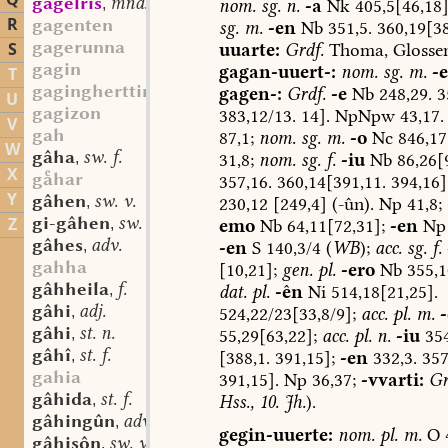
Q
gāgelrîs
mnd. st. n.
nom.
sg.
n.
-a
Nk
405,5[46,18
,
R
gagenten
sg.
m.
-en
Nb
351,5.
360,19[38
gagerunna
S
uuarte:
Grdf.
Thoma,
Glosse
gagin
gagan-uuert-:
nom.
sg.
m.
-e
T
gagingherttimo
gagen-:
Grdf.
-e
Nb
248,29.
35
U
gagizon
383,12/13.
14].
NpNpw
43,17.
V
gah
87,1;
nom.
sg.
m.
-o
Nc
846,17
W
gâha
sw. f.
31,8;
nom.
sg.
f.
-iu
Nb
86,26[9
,
X
ghar
357,16.
360,14[391,11.
394,16]
Y
gâhen
sw. v.
230,12
[249,4]
(-ûn).
Np
41,8;
,
gi-gâhen
sw. v.
Z
emo
Nb
64,11[72,31];
-en
Np
,
gâhes
adv.
-en
S
140,3/4
(
WB
);
acc.
sg.
f.
,
gahha
[10,21];
gen.
pl.
-ero
Nb
355,1
gâhheila
f.
dat.
pl.
-ên
Ni
514,18[21,25].
,
gâhi
adj.
524,22/23[33,8/9];
acc.
pl.
m.
,
gâhi
st. n.
55,29[63,22];
acc.
pl.
n.
-iu
354
,
gâhî
st. f.
[388,1.
391,15];
-en
332,3.
357
,
gahia
391,15].
Np
36,37;
-vvarti:
Gr
gâhida
st. f.
Hss.,
10.
Jh.
).
,
gâhingûn
adv.
,
gegin-uuerte:
nom.
pl.
m.
O
4
gâhisôn
sw. v.
,