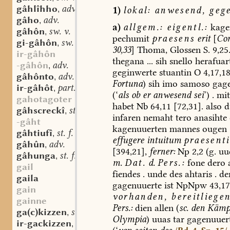
gâhlîhho
adv.
1)
lokal:
anwesend,
gege
,
gâho
adv.
,
a)
allgem.:
eigentl.:
kage
gâhôn
sw. v.
,
pechumit
praesens
erit
[
Co
gi-gâhôn
sw. v.
,
30,33
]
Thoma,
Glossen
S.
9,25
ir-gâhôn
thegana
...
sih
snello
herafuar
-gâhôn
adv.
,
geginwerte
stuantin
O
4,17,18
gâhônto
adv.
,
Fortuna
)
sih
imo
samoso
gage
ir-gâhôt
part.-adj.
,
(‘
als
ob
er
anwesend
sei
’)
.
mit
gahotagoter
habet
Nb
64,11
[72,31].
also
d
gâhscreckî
st. f.
,
infaren
nemaht
tero
anasihte
-gâht
kagenuuerten
mannes
ougen
gâhtiufî
st. f.
,
effugere
intuitum
praesenti
gâhûn
adv.
,
[394,21],
ferner:
Np
2,2
(g.
uu
gâhunga
st. f.
,
m.
Dat.
d.
Pers.:
fone
dero
a
gail
fiendes
.
unde
des
ahtaris
.
de
gaila
gagenuuerte
ist
NpNpw
43,17
gain
vorhanden,
bereitliegen
gainne
Pers.:
dien
allen
(
sc.
den
Kämp
ga(c)kizzen
sw. v.
,
Olympia
)
uuas
tar
gagenuuer
ir-gackizzen
sw. v.
,