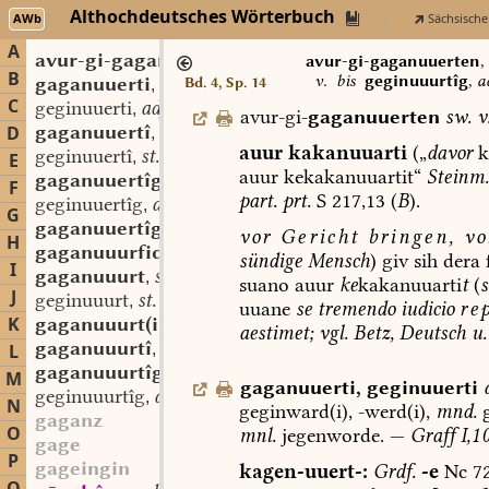
Althochdeutsches Wörterbuch
AWb
Sächsische
A
avur-gi-gaganuuerten
sw. v.
,
avur-gi-gaganuuerten
,
B
v.
bis
geginuuurtîg
,
a
gaganuuerti
adj.
Bd. 4, Sp. 14
,
C
geginuuerti
adj.
,
avur-gi-
gaganuuerten
sw.
v
gaganuuertî
st. f.
D
,
auur
kakanuuarti
(„
davor
k
geginuuertî
st. f.
,
E
auur
kekakanuuartit“
Steinm.
gaganuuertîg
adj.
,
F
part.
prt.
S
217,13
(
B
).
geginuuertîg
adj.
,
G
gaganuuertîgo
adv.
,
vor
Gericht
bringen,
vo
H
gaganuuurfida
st. f.
,
sündige
Mensch
)
giv
sih
dera
I
gaganuuurt
st. f.
,
suano
auur
ke
kakanuuarti
t
(
s
J
geginuuurt
st. f.
,
uuane
se
tremendo
iudicio
re
K
gaganuuurt(i)
adj.
,
aestimet;
vgl.
Betz,
Deutsch
u.
gaganuuurtî
st. f.
L
,
gaganuuurtîg
adj.
,
M
gaganuuerti
,
geginuuerti
geginuuurtîg
adj.
,
N
geginward(i),
-werd(i),
mnd.
g
gaganz
O
mnl.
jegenworde.
—
Graff
I,1 
gage
P
gageingin
kagen-uuert-:
Grdf.
-e
Nc
72