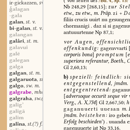
(‘
von
seiten
des
/Bd. 4, Sp. 15/
ir-gickazzen
sw. v.
,
Nb
248,29
[268,15];
zur
Stel
alagan
etw.,
zu
etw.,
m.
Präp.
zi
+
Da
-gala
filiis
crucis
uuirt
nu
gesungen
galan
st. v.
,
chormanigi
.
daz
si
si
gagenuu
bi-galan
st. v.
,
antuuurtenne
Np
87,1;
galangan
galâri
st. m.
vor
Augen,
offensichtli
,
galavui
offenkundig:
gagenvvarti
galē
corporis
bona
]
promptum
[
e
galegan
superiora
referantur,
Boeth.,
C
galga
Gl
2,60,13;
galgan
st. m.
,
b)
speziell:
feindlich:
si
galgaruota
st. f.
,
entgegenstellend
,
jmdm.
galgo
sw. m.
,
entgegentretend:
gaganuu
galgrabe
mhd. sw. m.
,
[
adversoque
occurit
seque
vir
v
galgraha
sw.(?) f.
,
Verg.,
A.
X,734
]
Gl
2,667,50;
h
galig’
gaganuuerti
uuesan
m.
D
galigā
jmdm.
beistehen:
iro
gebet
galim
Erfolg
beschieden
’)
.
uuanda
e
galîna
st.(?) f.
,
gagenuuerte
ist
Np
33,16.