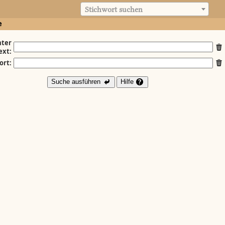
Stichwort suchen
e
ter
ext:
ort:
Suche ausführen
Hilfe