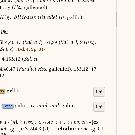
,40,47
(
Sal.
a
1
).
Oder
zu
trennen
in
Subst.
1
a
γ
(
Hs.:
gallenuol).
lig:
biliosus
(
Parallel-Hs.
gallîn).
180.
Gl
4,40,47
(
Sal.
a
1
).
61,29
(
Sal.
a
1,
9
Hss.
).
Sal.
c
).
/Bd. 4, Sp. 31/
l
4,133,12
(
Sal.
c
).
4,40,47
(
Parallel-Hss.
gallenfol
).
133,12.
17.
42.
gellita.
Wb
1
.
galm;
as.
mnd.
mnl.
galm.
—
Lexer
1
8,33
(
M,
2
Hss.
).
2,37,42.
511,1;
gen.
sg.
-
]
es
dat.
sg.
-
]
e
S
244,3
(
B
).
—
chalm:
nom.
sg.
Gl