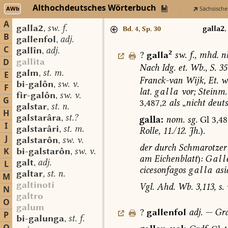
Althochdeutsches Wörterbuch
AWb
Sächsische
A
galla2
sw. f.
,
galla2
Bd. 4, Sp. 30
B
gallenfol
adj.
,
C
gallîn
adj.
,
2
?
galla
sw.
f.
,
mhd.
n
gallita
D
Nach
Idg.
et.
Wb.,
S.
35
galm
st. m.
,
E
Franck-van
Wijk,
Et.
w
bi-galôn
sw. v.
,
F
lat.
galla
vor;
Steinm.
fir-galôn
sw. v.
,
G
3,487,2
als
„
nicht
deuts
galstar
st. n.
,
H
galstarâra
st.?
,
galla:
nom.
sg.
Gl
3,48
I
galstarâri
st. m.
,
Rolle,
11./12.
Jh.
).
J
galstarôn
sw. v.
,
der
durch
Schmarotzer
K
bi-galstarôn
sw. v.
,
am
Eichenblatt
)
:
Gall
galt
adj.
L
,
cicesonfagos
galla
asi
galtar
st. n.
,
M
galtinoti
Vgl.
Ahd.
Wb.
3,113,
s.
N
galtro
O
galum
?
gallenfol
adj.
—
Gra
P
bi-galunga
st. f.
,