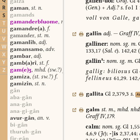
Q
gallen-uol:
Grdf.
Gl
4
galza
R
(
Gen.
)
+
Adj.?
s.
fol
I
gaman
st. n.
,
gamands
S
voll
von
Galle,
gal
gamanderbluome
mhd. sw. m.
,
T
gamandre(a)
f.
,
U
gallîn
adj.
—
Graff
IV,
gamander
st. m.
,
V
gamanlîh
adj.
,
galliner:
nom.
sg.
m.
W
gamansamo
adv.
,
133,17
(
Sal.
c
).
142,42
(
X
gambar
adj.
,
s
gallin
:
nom.
sg.
m.
G
Y
gamb(a)rî
st. f.
,
gam(e)ʒ
mhd. (sw.?) f.
Z
,
gallig:
biliosus
Gl
gamiza
(st. sw.?) f.
,
fellineus
61,29.
142,
gamizîn
st. n.
,
gân
gallita
Gl
2,379,3
s.
A
aba-gân
ana-gân
galm
st.
m.
,
mhd.
nhd
ana-gi-gân
Graff
IV,179.
avur-gân
an. v.
,
bi-gân
calm:
nom.
sg.
Gl
1,55
thuruh-gân
4,6,9
(
Jc
);
-
]
is
2,37,44;
fir-gân