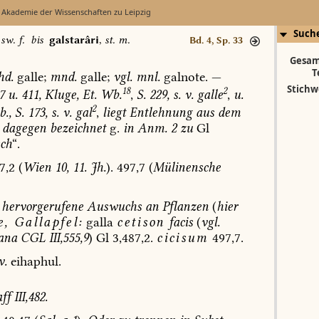
 Akademie der Wissenschaften zu Leipzig
Such
,
sw. f.
bis
galstarâri
,
st. m.
Bd. 4, Sp. 33
Gesam
T
hd.
galle;
mnd.
galle;
vgl.
mnl.
galnote.
—
Stichw
18
2
7
u.
411,
Kluge,
Et.
Wb.
,
S.
229,
s.
v.
galle
,
u.
2
b.,
S.
173,
s.
v.
gal
,
liegt
Entlehnung
aus
dem
dagegen
bezeichnet
g.
in
Anm.
2
zu
Gl
ch
“.
7,2
(
Wien
10,
11.
Jh.
).
497,7
(
Mülinensche
hervorgerufene
Auswuchs
an
Pflanzen
(
hier
e,
Gallapfel:
galla
cetison
facis
(
vgl.
ana
CGL
III,555,9
)
Gl
3,487,2.
cicisum
497,7.
v.
eihaphul.
ff
III,482.