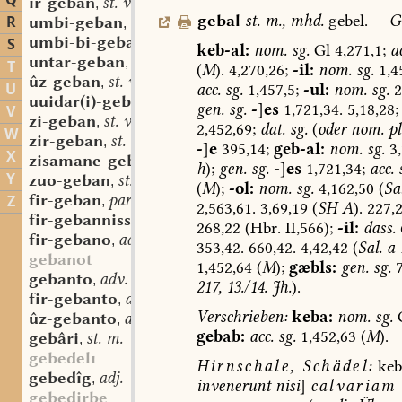
Q
ir-geban
st. v.
,
gebal
st.
m.
,
mhd.
gebel.
—
G
R
umbi-geban
st. v.
,
umbi-bi-geban
st. v.
S
,
keb-al:
nom.
sg.
Gl
4,271,1;
a
untar-geban
st. v.
,
T
(
M
).
4,270,26;
-il:
nom.
sg.
1,45
ûz-geban
st. v.
,
U
acc.
sg.
1,457,5;
-ul:
nom.
sg.
2
uuidar(i)-geban
st. v.
,
gen.
sg.
-
]
es
1,721,34.
5,18,28;
V
zi-geban
st. v.
,
2,452,69;
dat.
sg.
(
oder
nom.
pl
W
zir-geban
st. v.
,
-
]
e
395,14;
geb-al:
nom.
sg.
3,
X
zisamane-geban
st. v.
,
h
);
gen.
sg.
-
]
es
1,721,34;
acc.
Y
zuo-geban
st. v.
,
(
M
);
-ol:
nom.
sg.
4,162,50
(
Sal
fir-geban
part.-adj.
Z
,
2,563,61.
3,69,19
(
SH
A
).
227,
fir-gebannissa
st. f.
,
268,22
(Hbr.
II,566);
-il:
dass.
fir-gebano
adv.
,
353,42.
660,42.
4,42,42
(
Sal.
a
gebanot
1,452,64
(
M
);
gæbls:
gen.
sg.
7
gebanto
adv.
,
217,
13./14.
Jh.
).
fir-gebanto
adv.
,
Verschrieben:
keba:
nom.
sg.
ûz-gebanto
adv.
,
gebab:
acc.
sg.
1,452,63
(
M
).
gebâri
st. m.
,
gebedelī
Hirnschale,
Schädel:
keb
gebedîg
adj.
,
invenerunt
nisi
]
calvariam
gebedirbe