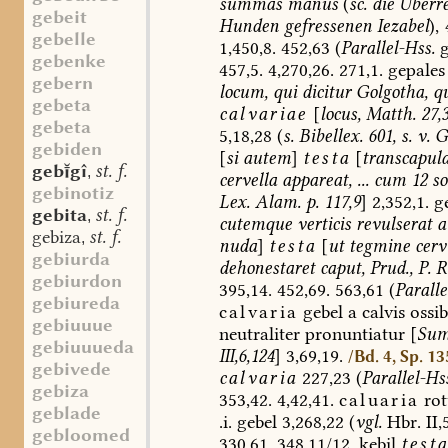
summas
manus
(
sc.
die
Überre
gebeit
Hunden
gefressenen
Iezabel
),
gebelle
1,450,8.
452,63
(
Parallel-Hss.
g
gebenke
457,5.
4,270,26.
271,1.
gepales
gebern
locum,
qui
dicitur
Golgotha,
q
gebeta
calvariae
[
locus,
Matth.
27,
gebeta
5,18,28
(
s.
Bibellex.
601,
s.
v.
Go
gebiden
[
si
autem
]
testa
[
transcapul
gebgî
st. f.
,
cervella
appareat,
...
cum
12
so
gebinotiz
Lex.
Alam.
p.
117,9
]
2,352,1.
ge
gebita
st. f.
,
cutemque
verticis
revulserat
a
gebiza
st. f.
,
nuda
]
testa
[
ut
tegmine
cerv
gebiurda
dehonestaret
caput,
Prud.,
P.
R
gebiurdon
395,14.
452,69.
563,61
(
Paralle
gebiureda
calvaria
gebel
a
calvis
ossi
gebiuuue
neutraliter
pronuntiatur
[
Su
gebiuuueda
III,6,124
]
3,69,19.
/Bd. 4, Sp. 13
gebivede
calvaria
227,23
(
Parallel-Hs
gebiza
353,42.
4,42,41.
caluaria
rot
geblade
.i.
gebel
3,268,22
(
vgl.
Hbr.
II,
gebloomed
330,61.
348,11/12.
kebil
test