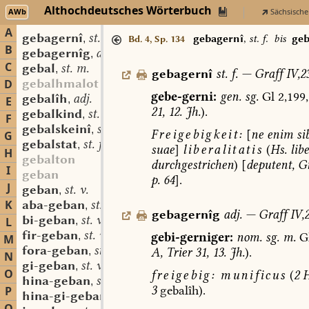
Althochdeutsches Wörterbuch
AWb
Sächsische
A
gebagernî
st. f.
,
gebagernî
,
st. f.
bis
ge
Bd. 4, Sp. 134
B
gebagernîg
adj.
,
C
gebal
st. m.
,
gebagernî
st.
f.
—
Graff
IV,2
gebalhmalot
D
gebe-gerni:
gen.
sg.
Gl
2,199,
gebalîh
adj.
,
E
21,
12.
Jh.
).
gebalkind
st. n.
,
F
gebalskeinî
st. f.
,
Freigebigkeit:
[
ne
enim
si
G
gebalstat
st. f.
,
suae
]
liberalitatis
(
Hs.
libe
H
gebalton
durchgestrichen
)
[
deputent,
Gr
I
geban
p.
64
].
J
geban
st. v.
,
K
aba-geban
st. v.
,
gebagernîg
adj.
—
Graff
IV,2
bi-geban
st. v.
L
,
fir-geban
st. v.
gebi-gerniger:
nom.
sg.
m.
G
,
M
fora-geban
st. v.
A,
Trier
31,
13.
Jh.
).
,
N
gi-geban
st. v.
,
O
freigebig:
munificus
(
2
H
hina-geban
st. v.
,
3
gebalîh
).
P
hina-gi-geban
st. v.
,