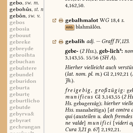
gebo
sw. m.
,
4,162,50.
gebohûs
st. n.
,
gebôn
sw. v.
,
gebalhmalot
W
G
18,4
s.
gebos
blahmâlôn.
AWb
gebosia
gebouut
gebalîh
adj.
—
Graff
IV,123.
gebreke
gebreyde
s
gebe-
(
2
Hss.
),
geb-lich
:
nom
gebroihta
3,143,55.
55/56
(
SH
A
).
gebuchan
Hierher
vielleicht
auch
verstü
gebulstere
(
lat.
nom.
pl.
m.
)
Gl
2,192,21
(
gebundel
Jh.
).
geburidon
geburta
freigebig,
großzügig:
geb
geburtę
munificus
Gl
3,143,55
(
2
Hs
geburtlicho
Hs.
gebagernîg);
hierher
vielle
gebutde
Hss.
manaheitiga)
[
at
contra
a
gebyrva&
qui
(
austeilen
u.
doch
fremdes
gebyræt
ne
valde
]
munifici
[
videri
ap
gechrungan
Cura
3,21
p.
67
]
2,192,21.