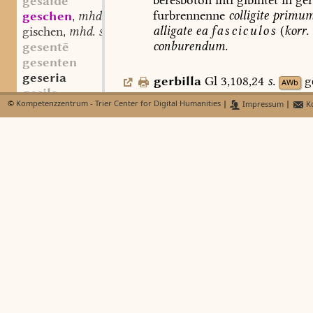
beresboton
inti
gibintet
in
ger
gesaide
furbrennenne
colligite
primu
geschen
mhd. st. n. (?)
,
alligate
ea
fasciculos
(
korr.
gischen
mhd. st. n. (?)
,
conburendum.
gesentē
gesenten
geseria
gerbilla
Gl
3,108,24
s.
g
AWb
gesila
©
Kompetenzzentrum - Trier Center for Digital Humanities
|
Impressum
|
Ko
gesili
gêrboum
st.
m.
geskizzen
sw. v.
,
geskizzunga
st. f.
ger-poū:
nom.
sg.
Gl
4,171,22
,
giskezzunga
st. f.
496,
12.
Jh.
).
,
gescôd
st. m.
,
Die
Bedeutung
ist
unsich
gescôn
sw. v.
,
Das
Ahd.
Gl.-Wb.
S.
197
erwäg
gesliho
Von
den
sonstigen
Übersetzun
gesmezze
lothon
her,
nämlich
geizpoum
gesocht
4,76,20,
Sal.
c
=
4,149,52)
u.
gi
gesscod
giezilbovm
(
Sal.
a
1
=
4,76,20
f
ana-gesten
sw. v.
,
die
Esche,
Fraxinus
excelsior
gestena
werden,
vgl.
Marzell,
Wb.
2,48
gest(e)re
adv.
,
gesterên
adv.
,