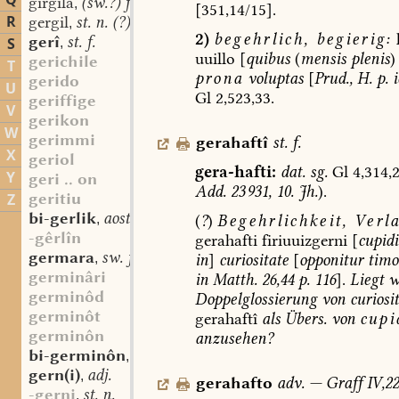
Q
girgila
(sw.?) f.
,
[351,14/15].
R
gergil
st. n. (?)
,
2)
begehrlich,
begierig:
gerî
st. f.
S
,
uuillo
[
quibus
(
mensis
plenis
)
gerichile
T
prona
voluptas
[
Prud.,
H.
p.
i
gerido
U
Gl
2,523,33.
geriffige
V
gerikon
W
gerimmi
gerahaftî
st.
f.
X
geriol
gera-hafti:
dat.
sg.
Gl
4,314,
Y
geri .. on
Add.
23 931,
10.
Jh.
).
geritiu
Z
bi-gerlik
aostndfrk. adj.
(
?
)
Begehrlichkeit,
Verla
,
-gêrlîn
gerahafti
firiuuizgerni
[
cupidi
germara
sw. f.
in
]
curiositate
[
opponitur
timo
,
germinâri
in
Matth.
26,44
p.
116
].
Liegt
w
germinôd
Doppelglossierung
von
curiosi
germinôt
gerahaftî
als
Übers.
von
cupi
germinôn
anzusehen
?
bi-germinôn
sw. v.
,
gern(i)
adj.
,
gerahafto
adv.
—
Graff
IV,22
-gerni
st. n.
,