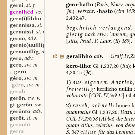
gero-hafto
(
Paris,
Nouv.
acqu
gernî
st. f.
,
Jh.
),
verschr.
-hasto
(
clm
14 3
gernihêd
as. st. f.
,
2,432,47.
gern(i)lîhho
adv.
,
gernnissa
st. f.
,
begehrlich
verlangend,
gernnissi
st. n.
,
gierig
nach
etw.:
[
aurum,
qu
gerno
adv.
,
[
sitis,
Prud.,
P.
Laur.
(
II
)
189
].
gern(o)uuillîgo
adv.
,
gernuuillîg
adj.
,
geralîhho
adv.
—
Graff
IV,22
gero
adv.
,
gero
sw. m.
,
kero-liho:
Gl
1,237,20
(
Ra
);
k
.. gero
4,20,15
(
Jc
).
gêro
sw. m.
,
1)
aus
eigenem
Antrieb,
-gêro
sw. m.
,
freiwillig:
kerilicho
uuilin
gerob
voluntate
[
CGL
IV,569,15
]
Gl
4
gerôn
sw. v.
,
gi-gerôn
sw. v.
,
2)
rasch,
schnell:
huueo
k
gerônto
adv.
,
quantocius
Gl
1,237,20.
Dazu
s
gerôt
st. m.
,
CGL
IV,276,38
(
Abba
)
die
Inte
geroubi
quam
citius,
celerius,
von
den
gerra
S.
347
citius
für
das
Lemma