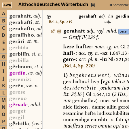
Althochdeutsches Wörterbuch
AWb
Sächsische
A
gerahaft
adj.
,
gerahaft
,
adj.
bis
gerdî
B
adj.
gerahaftî
st. f.
Bd. 4, Sp. 219
,
C
gerahafto
adv.
,
gerahaft
adj.
,
vgl.
mhd.
Lexer
geralîhho
adv.
D
,
—
Graff
IV,226
f.
gerâri
st. m.
,
E
kere-hafter:
nom.
sg.
m.
Gl
2
gerbida
F
haft-:
acc.
sg.
n.
-az
1,647,13
gerbilîn
st. n.
,
G
gero-:
acc.
pl.
n.
-iu
Nb
321,3
gerbilla
H
/Bd. 4, Sp. 220/
gêrboum
st. m.
,
I
gerdîn
as. adj.
,
1)
begehrenswert,
wünsc
J
geremiz:
gerahaftaz
ł
livp
[
ego
tollo
a
t
K
gerên
sw. v.
,
desiderabile
[
oculorum
tu
gerese
L
Ez.
24,16
]
Gl
1,647,13
(
2
Hss.,
gereuo
M
nur
gerahaftaz).
uues
sol
ma
gêrvalc
mhd. st. m.
,
alde
flehon
.
danne
alliu
geroh
N
gerget
zesamine
hefte
indissolubilite
O
gergil
unuuendiga
einrihti
.
s.
fati
q
P
grhilla
(sw.?) f.
,
indeflexa
series
omnia
optan