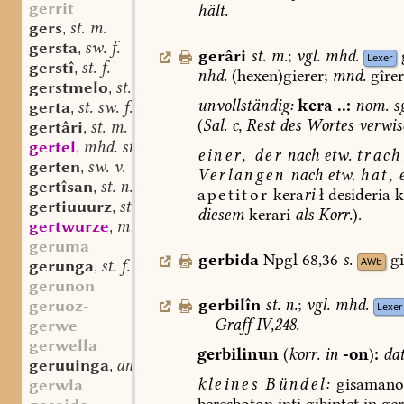
gerrit
hält.
gers
st. m.
,
gersta
sw. f.
,
gerâri
st.
m.
;
vgl.
mhd.
Lexer
gerstî
st. f.
,
nhd.
(hexen)gierer;
mnd.
gîrer
gerstmelo
st. n.
,
unvollständig:
kera
..:
nom.
sg
gerta
st. sw. f.
,
(
Sal.
c,
Rest
des
Wortes
verwis
gertâri
st. m.
,
gertel
mhd. st. m. oder n.
,
einer,
der
nach
etw.
trach
gerten
sw. v.
,
Verlangen
nach
etw.
hat,
e
gertîsan
st. n.
,
apetitor
kera
ri
ł
desideria
k
gertiuuurz
st. f.
,
diesem
kerari
als
Korr.
).
gertwurze
mhd. sw. f.
,
geruma
gerbida
Npgl
68,36
s.
gi
AWb
gerunga
st. f.
,
gerunon
gerbilîn
st.
n.
;
vgl.
mhd.
geruoz-
Lexer
—
Graff
IV,248.
gerwe
gerwella
gerbilinun
(
korr.
in
-on
)
:
dat
geruuinga
andfrk. st. f.
,
kleines
Bündel:
gisamano
gerwla