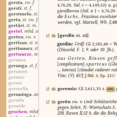
gersta
sw. f.
,
4,76,20,
Sal.
c
=
4,149,52)
u.
gi
gerstî
st. f.
,
giezilbovm
(
Sal.
a
1
=
4,76,20
f
gerstmelo
st. n.
,
die
Esche,
Fraxinus
excelsior
gerta
st. sw. f.
,
werden,
vgl.
Marzell,
Wb.
2,48
gertâri
st. m.
,
gertel
mhd. st. m. oder n.
,
[
gerdîn
as.
adj.
gerten
sw. v.
,
gertîsan
st. n.
,
gerdin:
Grdf.
Gl
2,585,40
=
W
gertiuuurz
st. f.
,
(
Düsseld.
F.
1,
9.
oder
10.
Jh.
).
gertwurze
mhd. sw. f.
,
aus
Gerten,
Binsen
gefl
geruma
[
conplicatum
]
sparteus
(
Glo
gerunga
st. f.
,
...
iuncus
)
[
claudat
cadaver
cul
gerunon
Vinc.
(
V
)
457
].]
/Bd. 4, Sp. 221/
geruoz-
gerwe
gerwella
geremiz:
Gl
2,611,33
s.
AWb
geruuinga
andfrk. st. f.
,
gerwla
gerên
sw.
v.
(
mit
Schützeiche
gesaide
gegen
Sehrt,
N.-Wortschatz
S.
geschen
mhd. st. n. (?)
,
220,
Raven
II,52
b,
die
die
Bele