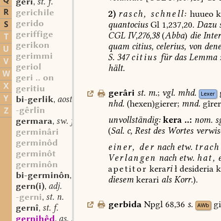
Q
gerî
st. f.
,
R
gerichile
2)
rasch,
schnell:
huueo
k
gerido
S
quantocius
Gl
1,237,20.
Dazu
s
geriffige
CGL
IV,276,38
(
Abba
)
die
Inte
T
gerikon
quam
citius,
celerius,
von
den
U
gerimmi
S.
347
citius
für
das
Lemma
V
geriol
hält.
W
geri .. on
X
geritiu
gerâri
st.
m.
;
vgl.
mhd.
Lexer
Y
bi-gerlik
aostndfrk. adj.
,
nhd.
(hexen)gierer;
mnd.
gîrer
-gêrlîn
Z
unvollständig:
kera
..:
nom.
sg
germara
sw. f.
,
(
Sal.
c,
Rest
des
Wortes
verwis
germinâri
germinôd
einer,
der
nach
etw.
trach
germinôt
Verlangen
nach
etw.
hat,
e
germinôn
apetitor
kera
ri
ł
desideria
k
bi-germinôn
sw. v.
,
diesem
kerari
als
Korr.
).
gern(i)
adj.
,
-gerni
st. n.
,
gerbida
Npgl
68,36
s.
gi
AWb
gernî
st. f.
,
gernihêd
as. st. f.
,