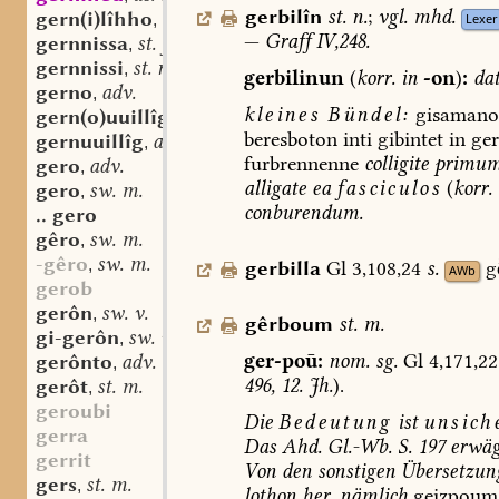
gerbilîn
st.
n.
;
vgl.
mhd.
gern(i)lîhho
adv.
,
Lexer
—
Graff
IV,248.
gernnissa
st. f.
,
gernnissi
st. n.
,
gerbilinun
(
korr.
in
-on
)
:
dat
gerno
adv.
,
kleines
Bündel:
gisamano
gern(o)uuillîgo
adv.
,
beresboton
inti
gibintet
in
ger
gernuuillîg
adj.
,
furbrennenne
colligite
primu
gero
adv.
,
alligate
ea
fasciculos
(
korr.
gero
sw. m.
,
conburendum.
.. gero
gêro
sw. m.
,
-gêro
sw. m.
,
gerbilla
Gl
3,108,24
s.
g
AWb
gerob
gerôn
sw. v.
,
gêrboum
st.
m.
gi-gerôn
sw. v.
,
ger-poū:
nom.
sg.
Gl
4,171,22
gerônto
adv.
,
496,
12.
Jh.
).
gerôt
st. m.
,
geroubi
Die
Bedeutung
ist
unsich
gerra
Das
Ahd.
Gl.-Wb.
S.
197
erwäg
gerrit
Von
den
sonstigen
Übersetzun
gers
st. m.
,
lothon
her,
nämlich
geizpoum