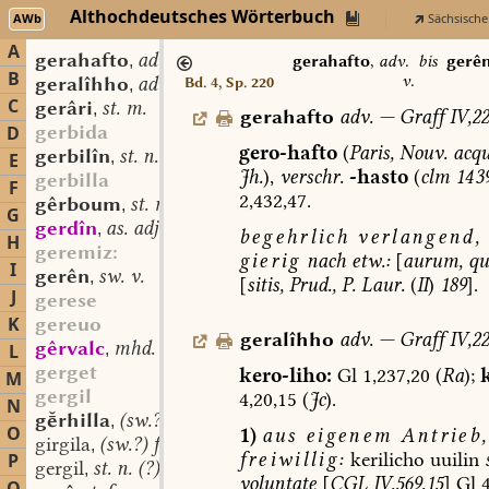
Althochdeutsches Wörterbuch
AWb
Sächsische
A
gerahafto
adv.
,
gerahafto
,
adv.
bis
gerê
B
v.
geralîhho
adv.
Bd. 4, Sp. 220
,
C
gerâri
st. m.
,
gerahafto
adv.
—
Graff
IV,22
gerbida
D
gero-hafto
(
Paris,
Nouv.
acqu
gerbilîn
st. n.
,
E
Jh.
),
verschr.
-hasto
(
clm
14 3
gerbilla
F
2,432,47.
gêrboum
st. m.
,
G
gerdîn
as. adj.
,
begehrlich
verlangend,
H
geremiz:
gierig
nach
etw.:
[
aurum,
qu
I
gerên
sw. v.
,
[
sitis,
Prud.,
P.
Laur.
(
II
)
189
].
J
gerese
K
gereuo
geralîhho
adv.
—
Graff
IV,22
gêrvalc
mhd. st. m.
L
,
gerget
kero-liho:
Gl
1,237,20
(
Ra
);
k
M
gergil
4,20,15
(
Jc
).
N
grhilla
(sw.?) f.
,
O
1)
aus
eigenem
Antrieb,
girgila
(sw.?) f.
,
freiwillig:
kerilicho
uuilin
P
gergil
st. n. (?)
,
voluntate
[
CGL
IV,569,15
]
Gl
4