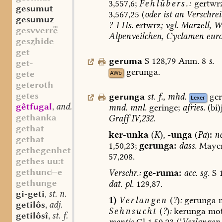
3,557,6;
Fehlübers.:
gertwr
gesumut
3,567,25
(
oder
ist
an
Verschre
gesumuz
?
1
Hs.
ertwrz
;
vgl.
Marzell,
W
gesvverr
Alpenveilchen,
Cyclamen
eur
gesħide
get
geruma
S
128,79
Anm.
8
s.
get-
gerunga.
gete
AWb
geteroth
getes
gerunga
st.
f.
,
mhd.
ger
Lexer
gêtfugal
and. st. m.
mnd.
mnl.
geringe;
afries.
(bi)
,
gethanka
Graff
IV,232.
gethat
ker-unka
(
K
),
-unga
(
Pa
)
:
n
gethat
1,50,23;
gerunga:
dass.
Mayer
gethegenhet
57,208.
gethes uu:t
gethunc⊢e
Verschr.:
ge-ruma:
acc.
sg.
S
1
gethunge
dat.
pl.
129,87.
gi-geti
st. n.
,
1)
Verlangen
(
?
)
:
gerunga
m
getilôs
adj.
,
Sehnsucht
(
?
)
:
kerunga
mot
getilôsî
st. f.
,
mentis
Gl
1,50,23
(‘
Verlangen,