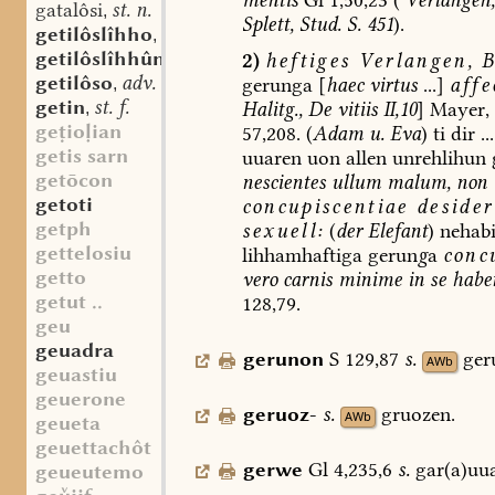
gatalôsi
st. n.
,
Splett,
Stud.
S.
451
).
getilôslîhho
adv.
,
getilôslîhhûn
adv.
2)
heftiges
Verlangen,
B
,
getilôso
adv.
gerunga
[
haec
virtus
...]
affe
,
getin
st. f.
Halitg.,
De
vitiis
II,10
]
Mayer,
,
geioian
57,208.
(
Adam
u.
Eva
)
ti
dir
...
getis sarn
uuaren
uon
allen
unrehlihun
getōcon
nescientes
ullum
malum,
non
getoti
concupiscentiae
desider
getph
sexuell:
(
der
Elefant
)
nehabi
gettelosiu
lihhamhaftiga
gerun
g
a
conc
getto
vero
carnis
minime
in
se
habe
getut ..
128,79.
geu
geuadra
gerunon
S
129,87
s.
ger
AWb
geuastiu
geuerone
geruoz-
s.
gruozen.
AWb
geueta
geuettachôt
gerwe
Gl
4,235,6
s.
gar(a)uua
geueutemo