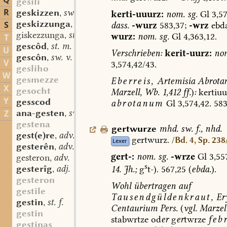
Q
gesili
R
geskizzen
sw. v.
kerti-uuurz:
nom.
sg.
Gl
3,57
,
geskizzunga
st. f.
S
dass.
-wurz
583,37;
-wrz
ebda
,
giskezzunga
st. f.
wurz:
nom.
sg.
Gl
4,363,12.
,
T
gescôd
st. m.
,
U
Verschrieben:
kerit-uurz:
no
gescôn
sw. v.
,
V
3,574,42/43.
gesliho
W
gesmezze
Eberreis,
Artemisia
Abrota
X
gesocht
Marzell,
Wb.
1,412
ff.
)
:
kertiuu
Y
gesscod
abrotanum
Gl
3,574,42.
583
ana-gesten
sw. v.
Z
,
gestena
gertwurze
mhd.
sw.
f.
,
nhd.
gest(e)re
adv.
,
gertwurz.
/Bd. 4, Sp. 238
Lexer
gesterên
adv.
,
gert-:
nom.
sg.
-wrze
Gl
3,55
gesteron
adv.
,
s
gesterîg
adj.
14.
Jh.;
g
t-).
567,25
(
ebda.
).
,
gesteron
Wohl
übertragen
auf
gestile
Tausendgüldenkraut,
Er
gestin
st. f.
,
Centaurium
Pers.
(
vgl.
Marzell
gestin
stabwrtze
od
er
g
er
twrze
feb
gestinas