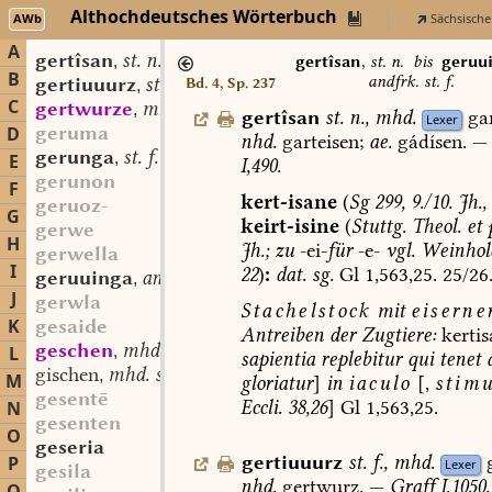
Althochdeutsches Wörterbuch
AWb
Sächsische
A
gertîsan
st. n.
,
gertîsan
,
st. n.
bis
geruu
B
andfrk. st. f.
gertiuuurz
st. f.
Bd. 4, Sp. 237
,
C
gertwurze
mhd. sw. f.
,
gertîsan
st.
n.
,
mhd.
gar
Lexer
geruma
D
nhd.
garteisen;
ae.
gádísen.
—
gerunga
st. f.
,
E
I,490.
gerunon
F
kert-isane
(
Sg
299,
9./10.
Jh.,
geruoz-
G
keirt-
isine
(
Stuttg.
Theol.
et
p
gerwe
H
Jh.;
zu
-ei-
für
-e-
vgl.
Weinhol
gerwella
I
22
)
:
dat.
sg.
Gl
1,563,
25.
25/26
geruuinga
andfrk. st. f.
,
J
gerwla
Stachelstock
mit
eiserne
K
gesaide
Antreiben
der
Zugtiere:
kertis
geschen
mhd. st. n. (?)
L
,
sapientia
replebitur
qui
tenet
a
gischen
mhd. st. n. (?)
,
M
gloriatur
]
in
iaculo
[,
stimu
gesentē
Eccli.
38,26
]
Gl
1,563,25.
N
gesenten
O
geseria
gertiuuurz
st.
f.
,
mhd.
P
Lexer
gesila
nhd.
gertwurz.
—
Graff
I,1050.