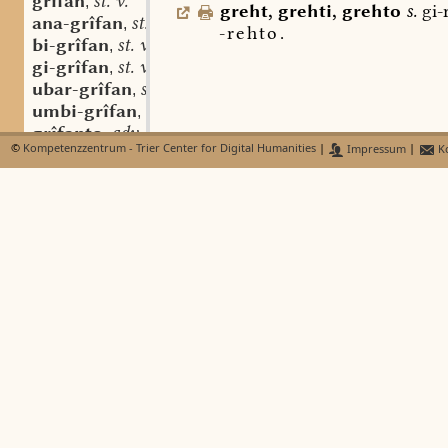
grîfan
st. v.
,
greht
,
grehti
,
grehto
s.
gi-
ana-grîfan
st. v.
,
-rehto.
bi-grîfan
st. v.
,
gi-grîfan
st. v.
,
ubar-grîfan
st. v.
,
umbi-grîfan
st. v.
,
grîfanto
adv.
,
©
Kompetenzzentrum - Trier Center for Digital Humanities
|
Impressum
|
Ko
griffil
st. m.
,
griffila
(st. sw.) f.
,
griffilfuotar
st. n.
,
-griffôn
grîfo
sw. m.
,
-grift
grihti
grillo
sw. m.
,
grim
adj.
,
grimmi
adj.
,
gi-grim
st. n.
,
gríma
ae. sw. m.
,
grimheit
st. f.
,
grimier