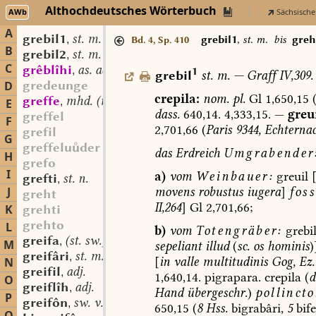
Althochdeutsches Wörterbuch
AWb
Sächsische
A
grebil1
st. m.
,
grebil1
,
st. m.
bis
greh
Bd. 4, Sp. 410
B
grebil2
st. m.
,
C
grêblîhi
as. adj.
,
1
grebil
st.
m.
—
Graff
IV,309.
gredeunge
D
crepila:
nom.
pl.
Gl
1,650,15
greffe
mhd. (mfrk.) sw. (m.?)
,
E
dass.
640,14.
4,333,15.
—
greui
greffel
F
2,701,66
(
Paris
9344,
Echternac
grefil
G
greffeluder
das
Erdreich
Umgrabender
H
grefo
I
a)
vom
Weinbauer:
greuil
grefti
st. n.
,
movens
robustus
iugera
]
foss
J
greht
II,264
]
Gl
2,701,66;
K
grehti
grehto
L
b)
vom
Totengräber:
grebi
greifa
(st. sw.) f.
,
M
sepeliant
illud
(
sc.
os
hominis
)
greifâri
st. m.
,
[
in
valle
multitudinis
Gog,
Ez.
N
greifil
adj.
,
1,640,14.
pigrapara.
crepila
(
d
O
greiflîh
adj.
,
Hand
übergeschr.
)
pollincto
P
greifôn
sw. v.
,
650,15
(
8
Hss.
bigrabâri,
5
bife