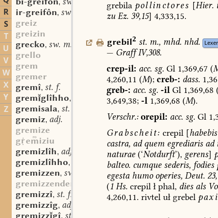
Q
bi-greifôn
sw. v.
,
grebila
pollinctores
[
Hier.
R
ir-greifôn
sw. v.
,
zu
Ez.
39,15
]
4,333,15.
greiz
S
greizin
T
2
grebil
st.
m.
,
mhd.
nhd.
grecko
sw. m.
Lexe
,
U
—
Graff
IV,308.
grello
V
grem
crep-il:
acc.
sg.
Gl
1,369,67
(
M
W
gremer
4,260,11
(
M
);
creb-:
dass.
1,36
X
gremî
st. f.
,
greb-:
acc.
sg.
-il
Gl
1,369,68
Y
gremglîhho
adv.
,
3,649,38;
-l
1,369,68
(
M
).
gremisala
st. f.
Z
,
Verschr.:
orepil:
acc.
sg.
Gl
1,
gremiz
adj.
,
gremize
Grabscheit:
crepil
[
habebis
geiziu
castra,
ad
quem
egrediaris
ad
r
gremizlîh
adj.
,
naturae
(‘
Notdurft
’),
gerens
]
gremizlîhho
adv.
,
balteo.
cumque
sederis,
fodies
gremizzen
sw. v.
,
egesta
humo
operies,
Deut.
23,
gremizzender
(
1
Hs.
crepil
ł
phal,
dies
als
Vok
gremizzî
st. f.
,
4,260,11.
rivtel
uł
grebel
pax
gremizzîg
adj.
,
gremizzgî
st. f.
,