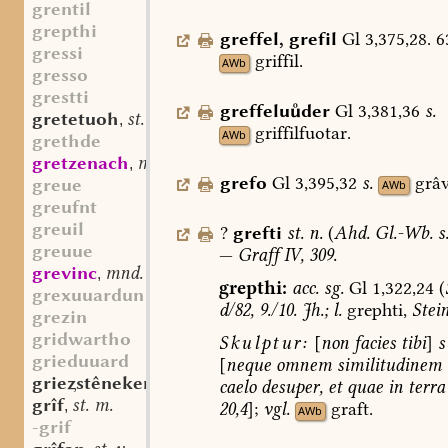
grentil
grepthi
greffel
,
grefil
Gl
3,375,28.
6
gressi
griffil.
AWb
gresso
grestti
greffeluder
Gl
3,381,36
s.
gretetuoh
st. n.
,
griffilfuotar.
AWb
grethde
gretzenach
mhd. st. (n.?)
,
grefo
Gl
3,395,32
s.
grâv
greue
AWb
greufnt
greuil
?
grefti
st.
n.
(
Ahd.
Gl.-Wb.
s
greuue
—
Graff
IV,
309.
grevinc
mnd. st. m.
,
grepthi:
acc.
sg.
Gl
1,322,24
(
grexuuardun
d/82,
9./10.
Jh.;
l.
grephti,
Stei
grezin
gridwartho
Skulptur:
[
non
facies
tibi
]
s
grieduuard
[
neque
omnem
similitudinem
griestêneken
mfrk. st. n.
,
caelo
desuper,
et
quae
in
terra
grîf
st. m.
,
20,4
];
vgl.
graft.
AWb
-grif