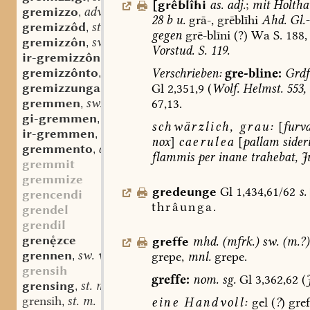
[
grêblîhi
as.
adj.
;
mit
Holtha
gremizzo
adv.
,
28
b
u.
grā-,
grēblīhi
Ahd.
Gl.
gremizzôd
st. m.
,
gegen
grē-blīni
(?)
Wa
S.
188,
gremizzôn
sw. v.
,
Vorstud.
S.
119.
ir-gremizzôn
sw. v.
,
gremizzônto
adv.
Verschrieben:
gre-bline:
Grdf
,
gremizzunga
st. f.
Gl
2,351,9
(
Wolf.
Helmst.
553,
,
gremmen
sw. v.
67,13.
,
gi-gremmen
sw. v.
,
schwärzlich,
grau:
[
furv
ir-gremmen
sw. v.
,
nox
]
caerulea
[
pallam
sider
gremmento
adv.
,
flammis
per
inane
trahebat,
J
gremmit
gremmize
gredeunge
Gl
1,434,61/62
s.
grencendi
thrâunga.
grendel
grendil
grenzce
greffe
mhd.
(
mfrk.
)
sw.
(
m.?
)
grennen
sw. v.
grepe,
mnl.
grepe.
,
grensih
greffe:
nom.
sg.
Gl
3,362,62
(
grensing
st. m.
,
grensih
st. m.
eine
Handvoll:
gel
(
?
)
gref
,