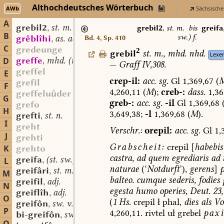
Althochdeutsches Wörterbuch
AWb
Sächsische
A
grebil2
st. m.
,
grebil2
,
st. m.
bis
greifa
B
sw.) f.
grêblîhi
as. adj.
Bd. 4, Sp. 410
,
C
gredeunge
2
grebil
st.
m.
,
mhd.
nhd.
Lexe
greffe
mhd. (mfrk.) sw. (m.?)
D
,
—
Graff
IV,308.
greffel
E
crep-il:
acc.
sg.
Gl
1,369,67
(
M
grefil
F
4,260,11
(
M
);
creb-:
dass.
1,36
greffeluder
G
greb-:
acc.
sg.
-il
Gl
1,369,68
grefo
H
3,649,38;
-l
1,369,68
(
M
).
grefti
st. n.
,
I
greht
Verschr.:
orepil:
acc.
sg.
Gl
1,
J
grehti
Grabscheit:
crepil
[
habebis
K
grehto
castra,
ad
quem
egrediaris
ad
r
greifa
(st. sw.) f.
L
,
naturae
(‘
Notdurft
’),
gerens
]
greifâri
st. m.
,
M
balteo.
cumque
sederis,
fodies
greifil
adj.
,
N
egesta
humo
operies,
Deut.
23,
greiflîh
adj.
,
O
(
1
Hs.
crepil
ł
phal,
dies
als
Vok
greifôn
sw. v.
,
P
4,260,11.
rivtel
uł
grebel
pax
bi-greifôn
sw. v.
,