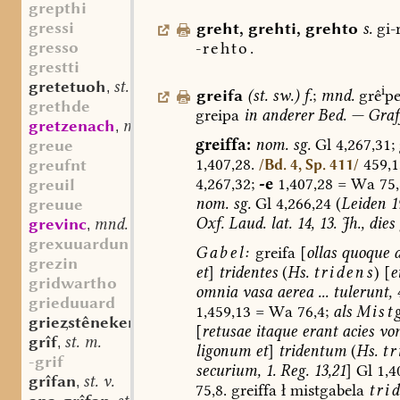
grepthi
gressi
greht
,
grehti
,
grehto
s.
gi-
gresso
-rehto.
grestti
gretetuoh
st. n.
,
i
greifa
(
st.
sw.
)
f.
;
mnd.
grê
pe
grethde
greipa
in
anderer
Bed.
—
Graf
gretzenach
mhd. st. (n.?)
,
greiffa:
nom.
sg.
Gl
4,267,31;
greue
1,407,28.
459,1
greufnt
/Bd. 4, Sp. 411/
4,267,32;
-e
1,407,28
=
Wa
75,
greuil
nom.
sg.
Gl
4,266,24
(
Leiden
1
greuue
Oxf.
Laud.
lat.
14,
13.
Jh.,
dies
grevinc
mnd. st. m.
,
grexuuardun
Gabel:
greifa
[
ollas
quoque
a
grezin
et
]
tridentes
(
Hs.
tridens
)
[
e
gridwartho
omnia
vasa
aerea
...
tulerunt,
4
grieduuard
1,459,13
=
Wa
76,4;
als
Mist
griestêneken
mfrk. st. n.
,
[
retusae
itaque
erant
acies
vo
grîf
st. m.
,
ligonum
et
]
tridentum
(
Hs.
tr
-grif
securium,
1.
Reg.
13,21
]
Gl
1,4
grîfan
st. v.
,
75,8.
greiffa
ł
mistgabela
tri