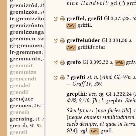
eine
Handvoll:
gel
(
?
)
gref
gremizzôd
st. m.
,
gremizzôn
sw. v.
,
greffel
,
grefil
Gl
3,375,28.
6
ir-gremizzôn
sw. v.
,
griffil.
gremizzônto
adv.
,
AWb
gremizzunga
st. f.
,
gremmen
sw. v.
,
greffeluder
Gl
3,381,36
s.
gi-gremmen
sw. v.
,
griffilfuotar.
AWb
ir-gremmen
sw. v.
,
gremmento
adv.
,
grefo
Gl
3,395,32
s.
grâv
AWb
gremmit
gremmize
?
grefti
st.
n.
(
Ahd.
Gl.-Wb.
s
grencendi
—
Graff
IV,
309.
grendel
grendil
grepthi:
acc.
sg.
Gl
1,322,24
(
grenzce
d/82,
9./10.
Jh.;
l.
grephti,
Stei
grennen
sw. v.
,
Skulptur:
[
non
facies
tibi
]
s
grensih
[
neque
omnem
similitudinem
grensing
st. m.
,
caelo
desuper,
et
quae
in
terra
grensih
st. m.
,
20,4
];
vgl.
graft.
AWb
grentil