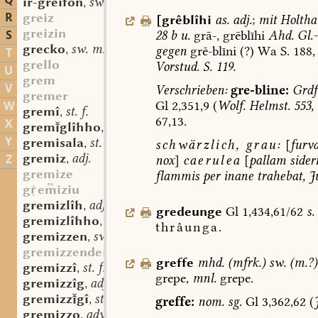
Q
ir-greifôn
sw. v.
,
R
greiz
[
grêblîhi
as.
adj.
;
mit
Holtha
greizin
S
28
b
u.
grā-,
grēblīhi
Ahd.
Gl.
grecko
sw. m.
gegen
grē-blīni
(?)
Wa
S.
188,
,
T
grello
Vorstud.
S.
119.
U
grem
V
Verschrieben:
gre-bline:
Grdf
gremer
Gl
2,351,9
(
Wolf.
Helmst.
553,
W
gremî
st. f.
,
67,13.
X
gremglîhho
adv.
,
Y
gremisala
st. f.
schwärzlich,
grau:
[
furv
,
gremiz
adj.
Z
nox
]
caerulea
[
pallam
sider
,
gremize
flammis
per
inane
trahebat,
J
geiziu
gremizlîh
adj.
,
gredeunge
Gl
1,434,61/62
s.
gremizlîhho
adv.
,
thrâunga.
gremizzen
sw. v.
,
gremizzender
greffe
mhd.
(
mfrk.
)
sw.
(
m.?
)
gremizzî
st. f.
,
grepe,
mnl.
grepe.
gremizzîg
adj.
,
gremizzgî
st. f.
,
greffe:
nom.
sg.
Gl
3,362,62
(
gremizzo
adv.
,