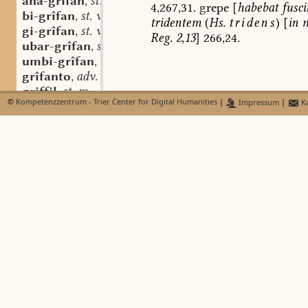
ana-grîfan
st. v.
,
4,267,31.
grepe
[
habebat
fusc
bi-grîfan
st. v.
,
tridentem
(
Hs.
tridens
)
[
in
m
gi-grîfan
st. v.
,
Reg.
2,13
]
266,24.
ubar-grîfan
st. v.
,
umbi-grîfan
st. v.
,
grîfanto
adv.
,
griffil
st. m.
,
©
Kompetenzzentrum - Trier Center for Digital Humanities
|
Impressum
|
Ko
griffila
(st. sw.) f.
,
griffilfuotar
st. n.
,
-griffôn
grîfo
sw. m.
,
-grift
grihti
grillo
sw. m.
,
grim
adj.
,
grimmi
adj.
,
gi-grim
st. n.
,
gríma
ae. sw. m.
,
grimheit
st. f.
,
grimier
grimlîh
adj.
,