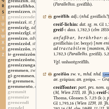
Q
gremizlîh
adj.
,
(
Parallelhss.
greiflîh).
R
gremizlîhho
adv.
,
gremizzen
sw. v.
S
,
greiflîh
adj.
;
(
nhd.
greiflich
?
gremizzender
T
gremizzî
st. f.
,
U
creif-lichin:
dat.
sg.
m.
Gl
1,
gremizzîg
adj.
,
greif-:
dass.
1,782,3
(
clm
18550
V
gremizzgî
st. f.
,
W
anfaßbar,
berührbar:
zi
gremizzo
adv.
,
X
greiflichin
(
sc.
berge)
[
non
en
gremizzôd
st. m.
,
ad
tractabilem
[
montem,
H
Y
gremizzôn
sw. v.
,
1,782,3
(
Parallelhs.
greifil).
5,2
ir-gremizzôn
sw. v.
Z
,
gremizzônto
adv.
,
Vgl.
unhantgreiflîh.
gremizzunga
st. f.
,
gremmen
sw. v.
,
greifôn
sw.
v.
,
mhd.
nhd.
Lex
gi-gremmen
sw. v.
,
ae.
grápian;
an.
greipa.
—
Gra
ir-gremmen
sw. v.
,
gremmento
adv.
,
creiffonter:
part.
prs.
nom.
sg
gremmit
(
M,
Wien
2723,
10.
Jh.
);
creif-:
gremmize
Thoma,
Glossen
S.
7,23
(k-);
p
grencendi
Gl
1,793,16
(
Wien
1239,
10.
Jh.
grendel
792,16
(
M,
clm
14689,
11./12.
Jh