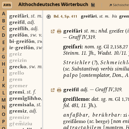
Althochdeutsches Wörterbuch
AWb
Sächsische
A
greifâri
st. m.
,
greifâri
,
st. m.
bis
gre
Bd. 4, Sp. 411
B
greifil
adj.
,
C
greiflîh
adj.
,
greifâri
st.
m.
;
nhd.
greifer
(
greifôn
sw. v.
D
,
—
Graff
IV,319.
bi-greifôn
sw. v.
,
E
greifari:
nom.
sg.
Gl
2,158,27
ir-greifôn
sw. v.
,
F
Steinm.
11.
Jh.,
Wadst.
10./11.
greiz
G
greizin
Streichler
(
?
),
Schmeichl
H
grecko
sw. m.
,
(
sc.
Substantiva
)
verbis
similia
I
grello
palpo
[
contemplator
,
Don.,
A
J
grem
K
gremer
greifil
adj.
—
Graff
IV,319.
gremî
st. f.
L
,
gremglîhho
adv.
greifilemo:
dat.
sg.
m.
Gl
1,7
,
M
gremisala
st. f.
fol.
481,
11.
Jh.
).
,
N
gremiz
adj.
,
O
anfaßbar,
berührbar:
zi
gremize
greifilemo
(
sc.
berge)
[
non
en
P
geiziu
ad
tractabilem
[
montem,
H