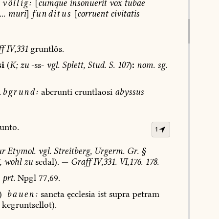
völlig:
[
cumque
insonuerit
vox
tubae
..
muri
]
funditus
[
corruent
civitatis
f
IV,331
gruntlôs.
si
(
K;
zu
-ss-
vgl.
Splett,
Stud.
S.
107
)
:
nom.
sg.
bgrund:
abcrunti
cruntlaosi
abyssus
unto.
1
ur
Etymol.
vgl.
Streitberg,
Urgerm.
Gr.
§
,
wohl
zu
sedal).
—
Graff
IV,331.
VI,176.
178.
prt.
Npgl
77,69.
)
bauen:
sancta
ęcclesia
ist
supra
petram
kegruntsellot).