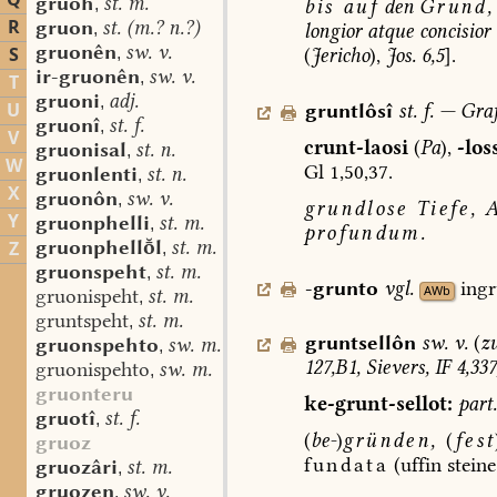
Q
gruoh
st. m.
bis
auf
den
Grund,
,
R
gruon
st. (m.? n.?)
longior
atque
concisior
.
,
gruonên
sw. v.
S
(
Jericho
),
Jos.
6,5
].
,
ir-gruonên
sw. v.
,
T
gruoni
adj.
,
U
gruntlôsî
st.
f.
—
Graf
gruonî
st. f.
,
V
crunt-laosi
(
Pa
),
-los
gruonisal
st. n.
,
W
Gl
1,50,37.
gruonlenti
st. n.
,
X
gruonôn
sw. v.
,
grundlose
Tiefe,
A
Y
gruonphelli
st. m.
,
profundum.
gruonphelll
st. m.
Z
,
gruonspeht
st. m.
,
-grunto
vgl.
ingr
AWb
gruonispeht
st. m.
,
gruntspeht
st. m.
,
gruntsellôn
sw.
v.
(
z
gruonspehto
sw. m.
,
127,B1,
Sievers,
IF
4,337
gruonispehto
sw. m.
,
gruonteru
ke-grunt-sellot:
part.
gruotî
st. f.
,
(
be-
)
gründen,
(
fest
gruoz
fundata
(uffin
steine
gruozâri
st. m.
,
gruozen
sw. v.
,