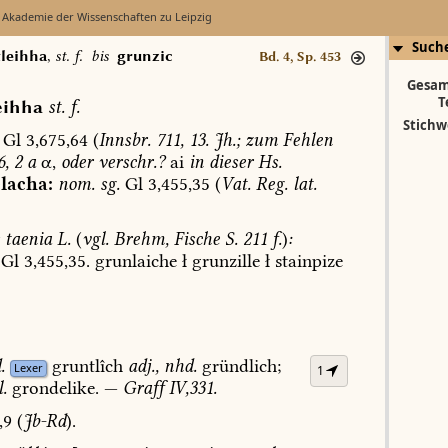
 Akademie der Wissenschaften zu Leipzig
Such
leihha
,
st. f.
bis
grunzic
Bd. 4, Sp. 453
Gesam
T
eihha
st.
f.
Stichw
Gl
3,675,64
(
Innsbr.
711,
13.
Jh.;
zum
Fehlen
6,
2
a
α,
oder
verschr.?
ai
in
dieser
Hs.
lacha:
nom.
sg.
Gl
3,455,35
(
Vat.
Reg.
lat.
taenia
L.
(
vgl.
Brehm,
Fische
S.
211
f.
)
:
Gl
3,455,35.
grunlaiche
ł
grunzille
ł
stainpize
.
gruntlîch
adj.,
nhd.
gründlich;
Lexer
1
.
grondelike.
—
Graff
IV,331.
,9
(
Jb-Rd
).