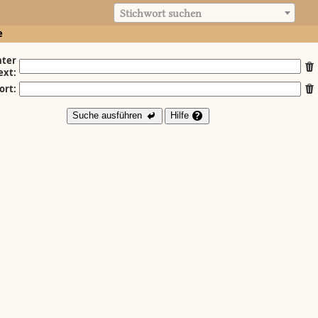
Stichwort suchen
e
ter
ext:
ort:
Suche ausführen
Hilfe