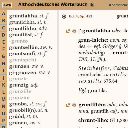
Althochdeutsches Wörterbuch
AWb
Sächsische
A
gruntlahha
st. f.
,
grunt
Bd. 4, Sp. 452
B
gruntleihha
st. f.
,
C
gruntlîhho
adv.
,
?
gruntlahha
oder
-l
gruntlôsî
st. f.
D
,
grun-laiche:
nom.
sg.
-grunto
E
des
-t-
vgl.
Gröger
§
12
gruntsellôn
sw. v.
,
F
mehrdeutig
).
—
crunt-
gruntsoufî
st. f.
,
G
1701,
11.
Jh.
).
gruntspeht
H
grunzen
sw. v.
,
Steinbeißer,
Cobitis
I
gi-grunzen
sw. v.
,
cruntlacha
saxatilis
J
grunzic
saxatilis
675,64.
K
grunzîg
adj.
,
Vgl.
gruntila.
grunzille
L
grunzun
M
gruoba
st. sw. f.
gruntlîhho
adv.
,
mhd
,
N
gruobilî(n)
st. n.
mnd.
gruntlĩk
adj.,
mnl
,
O
grûôd
st. m.
,
chrunt-liho:
Gl
1,280
P
gruoen
sw. v.
,